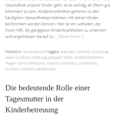
Gesundheit unserer Kinder geht, ist es wichtig, als Eltern gut
informiert zu sein. Kinderkrankheiten gehören zu den
häufigsten Gesundheitsproblemen, mit denen Kinder
konfrontiert werden können. Hier ist ein Leitfaden, der
Ihnen hilft, die gängigsten Kinderkrankheiten zu erkennen
und angemessen darauf zu …
[Read more…]
Posted in:
Uncategorized
Tagged:
asperger-syndrom
,
ausschlag
,
down-syndrom
,
erkältung
,
grippaler infekt
,
kinderkrankheiten
,
magen-darm-infektionen
,
masern
,
scharlach
,
syndromen
,
tourette-syndrom
,
windpocken
Die bedeutende Rolle einer
Tagesmutter in der
Kinderbetreuung