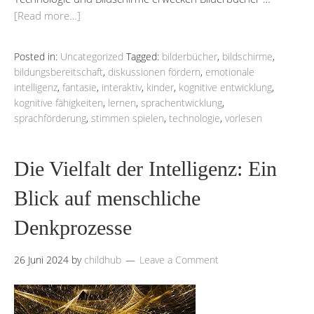
[Read more…]
Posted in:
Uncategorized
Tagged:
bilderbücher
,
bildschirme
,
bildungsbereitschaft
,
diskussionen fördern
,
emotionale
intelligenz
,
fantasie
,
interaktiv
,
kinder
,
kognitive entwicklung
,
kognitive fähigkeiten
,
lernen
,
sprachentwicklung
,
sprachförderung
,
stimmen spielen
,
technologie
,
vorlesen
Die Vielfalt der Intelligenz: Ein
Blick auf menschliche
Denkprozesse
26 Juni 2024
by
childhub
Leave a Comment