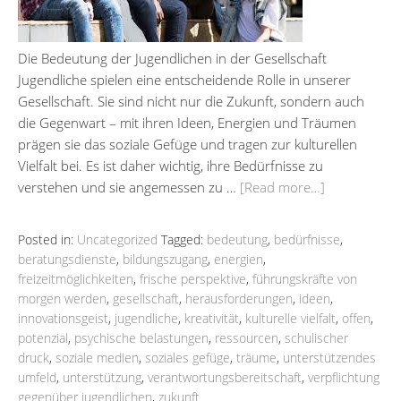
Die Bedeutung der Jugendlichen in der Gesellschaft
Jugendliche spielen eine entscheidende Rolle in unserer
Gesellschaft. Sie sind nicht nur die Zukunft, sondern auch
die Gegenwart – mit ihren Ideen, Energien und Träumen
prägen sie das soziale Gefüge und tragen zur kulturellen
Vielfalt bei. Es ist daher wichtig, ihre Bedürfnisse zu
verstehen und sie angemessen zu …
[Read more…]
Posted in:
Uncategorized
Tagged:
bedeutung
,
bedürfnisse
,
beratungsdienste
,
bildungszugang
,
energien
,
freizeitmöglichkeiten
,
frische perspektive
,
führungskräfte von
morgen werden
,
gesellschaft
,
herausforderungen
,
ideen
,
innovationsgeist
,
jugendliche
,
kreativität
,
kulturelle vielfalt
,
offen
,
potenzial
,
psychische belastungen
,
ressourcen
,
schulischer
druck
,
soziale medien
,
soziales gefüge
,
träume
,
unterstützendes
umfeld
,
unterstützung
,
verantwortungsbereitschaft
,
verpflichtung
gegenüber jugendlichen
,
zukunft