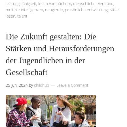
leistungsfähigkeit
,
lesen von büchern
,
menschlicher verstand
,
multiple intelligenzen
,
neugierde
,
persönliche entwicklung
,
rätsel
lösen
,
talent
Die Zukunft gestalten: Die
Stärken und Herausforderungen
der Jugendlichen in der
Gesellschaft
25 Juni 2024
by
childhub
Leave a Comment