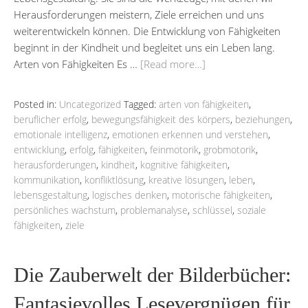
Herausforderungen meistern, Ziele erreichen und uns
weiterentwickeln können. Die Entwicklung von Fähigkeiten
beginnt in der Kindheit und begleitet uns ein Leben lang.
Arten von Fähigkeiten Es …
[Read more…]
Posted in:
Uncategorized
Tagged:
arten von fähigkeiten
,
beruflicher erfolg
,
bewegungsfähigkeit des körpers
,
beziehungen
,
emotionale intelligenz
,
emotionen erkennen und verstehen
,
entwicklung
,
erfolg
,
fähigkeiten
,
feinmotorik
,
grobmotorik
,
herausforderungen
,
kindheit
,
kognitive fähigkeiten
,
kommunikation
,
konfliktlösung
,
kreative lösungen
,
leben
,
lebensgestaltung
,
logisches denken
,
motorische fähigkeiten
,
persönliches wachstum
,
problemanalyse
,
schlüssel
,
soziale
fähigkeiten
,
ziele
Die Zauberwelt der Bilderbücher:
Fantasievolles Lesevergnügen für