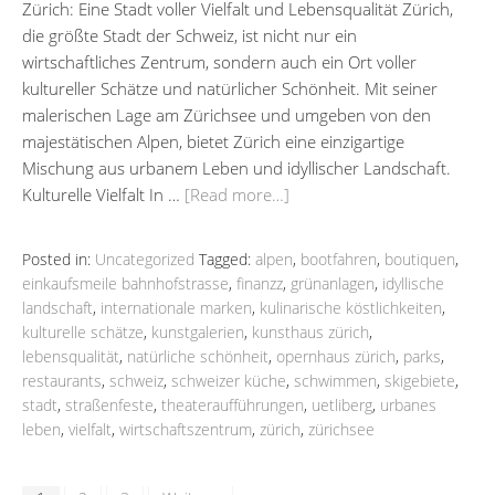
Zürich: Eine Stadt voller Vielfalt und Lebensqualität Zürich,
die größte Stadt der Schweiz, ist nicht nur ein
wirtschaftliches Zentrum, sondern auch ein Ort voller
kultureller Schätze und natürlicher Schönheit. Mit seiner
malerischen Lage am Zürichsee und umgeben von den
majestätischen Alpen, bietet Zürich eine einzigartige
Mischung aus urbanem Leben und idyllischer Landschaft.
Kulturelle Vielfalt In …
[Read more…]
Posted in:
Uncategorized
Tagged:
alpen
,
bootfahren
,
boutiquen
,
einkaufsmeile bahnhofstrasse
,
finanzz
,
grünanlagen
,
idyllische
landschaft
,
internationale marken
,
kulinarische köstlichkeiten
,
kulturelle schätze
,
kunstgalerien
,
kunsthaus zürich
,
lebensqualität
,
natürliche schönheit
,
opernhaus zürich
,
parks
,
restaurants
,
schweiz
,
schweizer küche
,
schwimmen
,
skigebiete
,
stadt
,
straßenfeste
,
theateraufführungen
,
uetliberg
,
urbanes
leben
,
vielfalt
,
wirtschaftszentrum
,
zürich
,
zürichsee