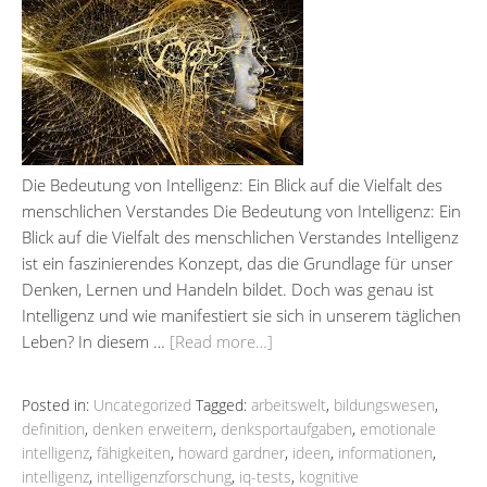
Die Bedeutung von Intelligenz: Ein Blick auf die Vielfalt des
menschlichen Verstandes Die Bedeutung von Intelligenz: Ein
Blick auf die Vielfalt des menschlichen Verstandes Intelligenz
ist ein faszinierendes Konzept, das die Grundlage für unser
Denken, Lernen und Handeln bildet. Doch was genau ist
Intelligenz und wie manifestiert sie sich in unserem täglichen
Leben? In diesem …
[Read more…]
Posted in:
Uncategorized
Tagged:
arbeitswelt
,
bildungswesen
,
definition
,
denken erweitern
,
denksportaufgaben
,
emotionale
intelligenz
,
fähigkeiten
,
howard gardner
,
ideen
,
informationen
,
intelligenz
,
intelligenzforschung
,
iq-tests
,
kognitive