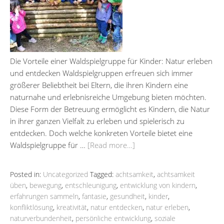
Die Vorteile einer Waldspielgruppe für Kinder: Natur erleben
und entdecken Waldspielgruppen erfreuen sich immer
größerer Beliebtheit bei Eltern, die ihren Kindern eine
naturnahe und erlebnisreiche Umgebung bieten möchten.
Diese Form der Betreuung ermöglicht es Kindern, die Natur
in ihrer ganzen Vielfalt zu erleben und spielerisch zu
entdecken. Doch welche konkreten Vorteile bietet eine
Waldspielgruppe für …
[Read more…]
Posted in:
Uncategorized
Tagged:
achtsamkeit
,
achtsamkeit
üben
,
bewegung
,
entschleunigung
,
entwicklung von kindern
,
erfahrungen sammeln
,
fantasie
,
gesundheit
,
kinder
,
konfliktlösung
,
kreativität
,
natur entdecken
,
natur erleben
,
naturverbundenheit
,
persönliche entwicklung
,
soziale