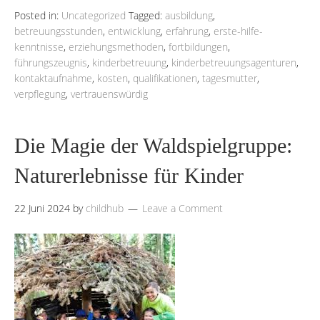
Posted in:
Uncategorized
Tagged:
ausbildung
,
betreuungsstunden
,
entwicklung
,
erfahrung
,
erste-hilfe-
kenntnisse
,
erziehungsmethoden
,
fortbildungen
,
führungszeugnis
,
kinderbetreuung
,
kinderbetreuungsagenturen
,
kontaktaufnahme
,
kosten
,
qualifikationen
,
tagesmutter
,
verpflegung
,
vertrauenswürdig
Die Magie der Waldspielgruppe:
Naturerlebnisse für Kinder
22 Juni 2024
by
childhub
Leave a Comment