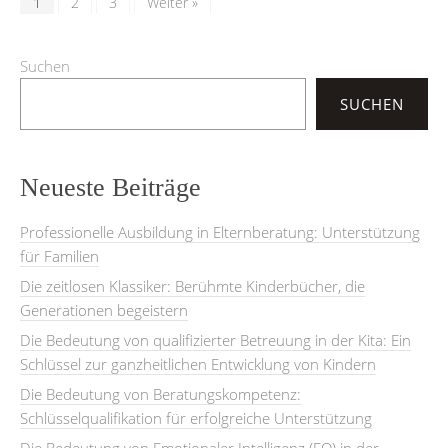
1
2
3
Weiter »
Suchen
SUCHEN
Neueste Beiträge
Professionelle Ausbildung in Elternberatung: Unterstützung
für Familien
Die zeitlosen Klassiker: Berühmte Kinderbücher, die
Generationen begeistern
Die Bedeutung von qualifizierter Betreuung in der Kita: Ein
Schlüssel zur ganzheitlichen Entwicklung von Kindern
Die Bedeutung von Beratungskompetenz:
Schlüsselqualifikation für erfolgreiche Unterstützung
Die Bedeutung von Emotionaler Intelligenz (EQ) in der