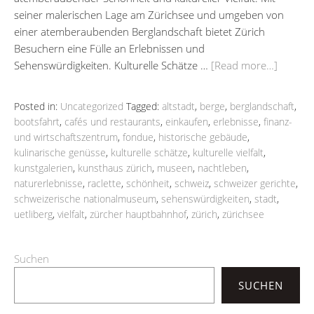
seiner malerischen Lage am Zürichsee und umgeben von
einer atemberaubenden Berglandschaft bietet Zürich
Besuchern eine Fülle an Erlebnissen und
Sehenswürdigkeiten. Kulturelle Schätze …
[Read more…]
Posted in:
Uncategorized
Tagged:
altstadt
,
berge
,
berglandschaft
,
bootsfahrt
,
cafés und restaurants
,
einkaufen
,
erlebnisse
,
finanz-
und wirtschaftszentrum
,
fondue
,
historische gebäude
,
kulinarische genüsse
,
kulturelle schätze
,
kulturelle vielfalt
,
kunstgalerien
,
kunsthaus zürich
,
museen
,
nachtleben
,
naturerlebnisse
,
raclette
,
schönheit
,
schweiz
,
schweizer gerichte
,
schweizerische nationalmuseum
,
sehenswürdigkeiten
,
stadt
,
uetliberg
,
vielfalt
,
zürcher hauptbahnhof
,
zürich
,
zürichsee
Suchen
SUCHEN