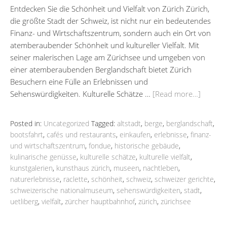
Entdecken Sie die Schönheit und Vielfalt von Zürich Zürich,
die größte Stadt der Schweiz, ist nicht nur ein bedeutendes
Finanz- und Wirtschaftszentrum, sondern auch ein Ort von
atemberaubender Schönheit und kultureller Vielfalt. Mit
seiner malerischen Lage am Zürichsee und umgeben von
einer atemberaubenden Berglandschaft bietet Zürich
Besuchern eine Fülle an Erlebnissen und
Sehenswürdigkeiten. Kulturelle Schätze …
[Read more…]
Posted in:
Uncategorized
Tagged:
altstadt
,
berge
,
berglandschaft
,
bootsfahrt
,
cafés und restaurants
,
einkaufen
,
erlebnisse
,
finanz-
und wirtschaftszentrum
,
fondue
,
historische gebäude
,
kulinarische genüsse
,
kulturelle schätze
,
kulturelle vielfalt
,
kunstgalerien
,
kunsthaus zürich
,
museen
,
nachtleben
,
naturerlebnisse
,
raclette
,
schönheit
,
schweiz
,
schweizer gerichte
,
schweizerische nationalmuseum
,
sehenswürdigkeiten
,
stadt
,
uetliberg
,
vielfalt
,
zürcher hauptbahnhof
,
zürich
,
zürichsee