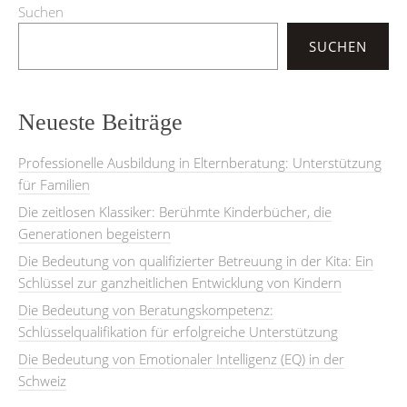
Suchen
SUCHEN
Neueste Beiträge
Professionelle Ausbildung in Elternberatung: Unterstützung
für Familien
Die zeitlosen Klassiker: Berühmte Kinderbücher, die
Generationen begeistern
Die Bedeutung von qualifizierter Betreuung in der Kita: Ein
Schlüssel zur ganzheitlichen Entwicklung von Kindern
Die Bedeutung von Beratungskompetenz:
Schlüsselqualifikation für erfolgreiche Unterstützung
Die Bedeutung von Emotionaler Intelligenz (EQ) in der
Schweiz