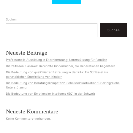
Suchen
Suchen
Neueste Beiträge
Professionelle Ausbildung in Elternberatung: Unterstützung für Familien
Die zeitlosen Klassiker: Berühmte Kinderbücher, die Generationen begeistern
Die Bedeutung von qualifizierter Betreuung in der Kita: Ein Schlüssel zur
ganzheitlichen Entwicklung von Kindern
Die Bedeutung von Beratungskompetenz: Schlüsselqualifikation für erfolgreiche
Unterstützung
Die Bedeutung von Emotionaler Intelligenz (EQ) in der Schweiz
Neueste Kommentare
Keine Kommentare vorhanden.