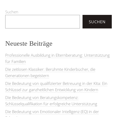
Suchen
SUCHEN
Neueste Beiträge
Professionelle Ausbildung in Elternberatung: Unterstützung
für Familien
Die zeitlosen Klassiker: Berühmte Kinderbücher, die
Generationen begeistern
Die Bedeutung von qualifizierter Betreuung in der Kita: Ein
Schlüssel zur ganzheitlichen Entwicklung von Kindern
Die Bedeutung von Beratungskompetenz:
Schlüsselqualifikation für erfolgreiche Unterstützung
Die Bedeutung von Emotionaler Intelligenz (EQ) in der