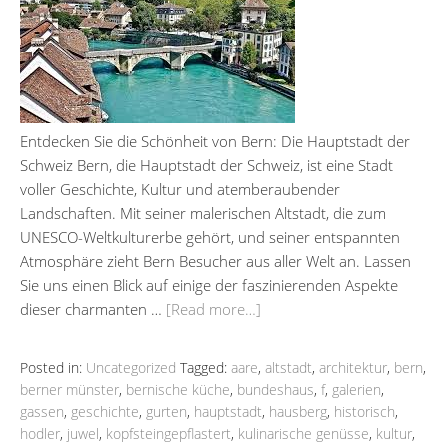
Entdecken Sie die Schönheit von Bern: Die Hauptstadt der
Schweiz Bern, die Hauptstadt der Schweiz, ist eine Stadt
voller Geschichte, Kultur und atemberaubender
Landschaften. Mit seiner malerischen Altstadt, die zum
UNESCO-Weltkulturerbe gehört, und seiner entspannten
Atmosphäre zieht Bern Besucher aus aller Welt an. Lassen
Sie uns einen Blick auf einige der faszinierenden Aspekte
dieser charmanten …
[Read more…]
Posted in:
Uncategorized
Tagged:
aare
,
altstadt
,
architektur
,
bern
,
berner münster
,
bernische küche
,
bundeshaus
,
f
,
galerien
,
gassen
,
geschichte
,
gurten
,
hauptstadt
,
hausberg
,
historisch
,
hodler
,
juwel
,
kopfsteingepflastert
,
kulinarische genüsse
,
kultur
,