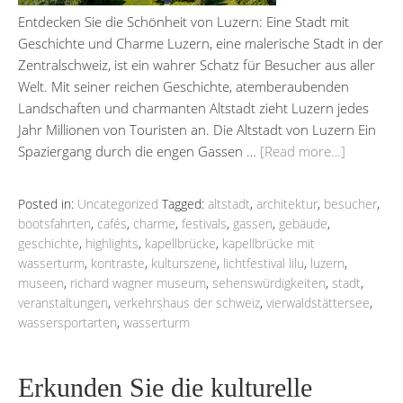
Entdecken Sie die Schönheit von Luzern: Eine Stadt mit
Geschichte und Charme Luzern, eine malerische Stadt in der
Zentralschweiz, ist ein wahrer Schatz für Besucher aus aller
Welt. Mit seiner reichen Geschichte, atemberaubenden
Landschaften und charmanten Altstadt zieht Luzern jedes
Jahr Millionen von Touristen an. Die Altstadt von Luzern Ein
Spaziergang durch die engen Gassen …
[Read more…]
Posted in:
Uncategorized
Tagged:
altstadt
,
architektur
,
besucher
,
bootsfahrten
,
cafés
,
charme
,
festivals
,
gassen
,
gebäude
,
geschichte
,
highlights
,
kapellbrücke
,
kapellbrücke mit
wasserturm
,
kontraste
,
kulturszene
,
lichtfestival lilu
,
luzern
,
museen
,
richard wagner museum
,
sehenswürdigkeiten
,
stadt
,
veranstaltungen
,
verkehrshaus der schweiz
,
vierwaldstättersee
,
wassersportarten
,
wasserturm
Erkunden Sie die kulturelle