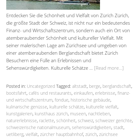
Entdecken Sie die Schönheit und Vielfalt von Zürich Zürich,
die größte Stadt der Schweiz, ist nicht nur ein bedeutendes
Finanz- und Wirtschaftszentrum, sondern auch ein Ort von
atemberaubender Schönheit und kultureller Vielfalt. Mit
seiner malerischen Lage am Zürichsee und umgeben von
einer atemberaubenden Berglandschaft bietet Zürich
Besuchern eine Fülle an Erlebnissen und
Sehenswürdigkeiten. Kulturelle Schätze …
[Read more…]
Posted in:
Uncategorized
Tagged:
altstadt
,
berge
,
berglandschaft
,
bootsfahrt
,
cafés und restaurants
,
einkaufen
,
erlebnisse
,
finanz-
und wirtschaftszentrum
,
fondue
,
historische gebäude
,
kulinarische genüsse
,
kulturelle schätze
,
kulturelle vielfalt
,
kunstgalerien
,
kunsthaus zürich
,
museen
,
nachtleben
,
naturerlebnisse
,
raclette
,
schönheit
,
schweiz
,
schweizer gerichte
,
schweizerische nationalmuseum
,
sehenswürdigkeiten
,
stadt
,
uetliberg
,
vielfalt
,
zürcher hauptbahnhof
,
zürich
,
zürichsee