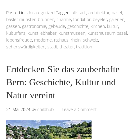
Posted in:
Uncategorized
Tagged:
altstadt
,
architektur
,
basel
,
basler münster
,
brunnen
,
charme
,
fondation beyeler
,
galerien
,
gassen
,
gastronomie
,
gebäude
,
geschichte
,
kirchen
,
kultur
,
kulturfans
,
kunstliebhaber
,
kunstmuseen
,
kunstmuseum basel
,
lebensfreude
,
moderne
,
rathaus
,
rhein
,
schweiz
,
sehenswürdigkeiten
,
stadt
,
theater
,
tradition
Entdecken Sie das zauberhafte
Bern: Geschichte, Kultur und
Natur vereint
21 Mai 2024
by
childhub
Leave a Comment