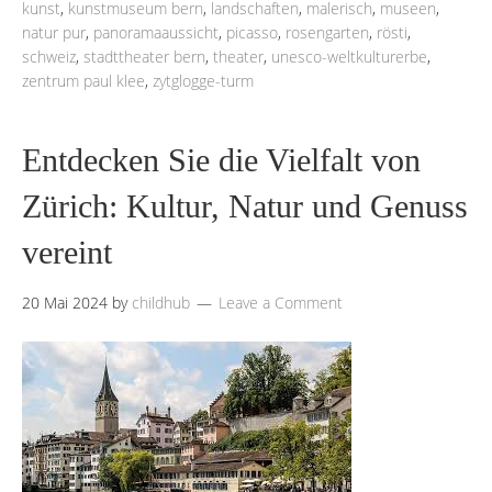
kunst
,
kunstmuseum bern
,
landschaften
,
malerisch
,
museen
,
natur pur
,
panoramaaussicht
,
picasso
,
rosengarten
,
rösti
,
schweiz
,
stadttheater bern
,
theater
,
unesco-weltkulturerbe
,
zentrum paul klee
,
zytglogge-turm
Entdecken Sie die Vielfalt von
Zürich: Kultur, Natur und Genuss
vereint
20 Mai 2024
by
childhub
Leave a Comment