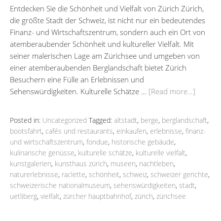
Entdecken Sie die Schönheit und Vielfalt von Zürich Zürich,
die größte Stadt der Schweiz, ist nicht nur ein bedeutendes
Finanz- und Wirtschaftszentrum, sondern auch ein Ort von
atemberaubender Schönheit und kultureller Vielfalt. Mit
seiner malerischen Lage am Zürichsee und umgeben von
einer atemberaubenden Berglandschaft bietet Zürich
Besuchern eine Fülle an Erlebnissen und
Sehenswürdigkeiten. Kulturelle Schätze …
[Read more…]
Posted in:
Uncategorized
Tagged:
altstadt
,
berge
,
berglandschaft
,
bootsfahrt
,
cafés und restaurants
,
einkaufen
,
erlebnisse
,
finanz-
und wirtschaftszentrum
,
fondue
,
historische gebäude
,
kulinarische genüsse
,
kulturelle schätze
,
kulturelle vielfalt
,
kunstgalerien
,
kunsthaus zürich
,
museen
,
nachtleben
,
naturerlebnisse
,
raclette
,
schönheit
,
schweiz
,
schweizer gerichte
,
schweizerische nationalmuseum
,
sehenswürdigkeiten
,
stadt
,
uetliberg
,
vielfalt
,
zürcher hauptbahnhof
,
zürich
,
zürichsee