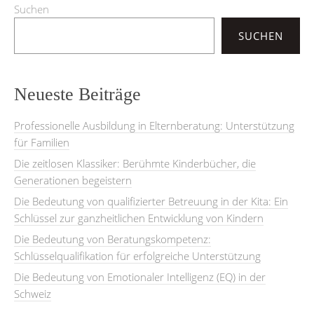
Suchen
SUCHEN
Neueste Beiträge
Professionelle Ausbildung in Elternberatung: Unterstützung
für Familien
Die zeitlosen Klassiker: Berühmte Kinderbücher, die
Generationen begeistern
Die Bedeutung von qualifizierter Betreuung in der Kita: Ein
Schlüssel zur ganzheitlichen Entwicklung von Kindern
Die Bedeutung von Beratungskompetenz:
Schlüsselqualifikation für erfolgreiche Unterstützung
Die Bedeutung von Emotionaler Intelligenz (EQ) in der
Schweiz