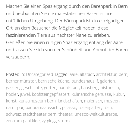
Machen Sie einen Spaziergang durch den Bärenpark in Bern
und beobachten Sie die majestätischen Bären in ihrer
natürlichen Umgebung. Der Bärenpark ist ein einzigartiger
Ort, an dem Besucher die Möglichkeit haben, diese
faszinierenden Tiere aus nächster Nähe zu erleben.
Genießen Sie einen ruhigen Spaziergang entlang der Aare
und lassen Sie sich von der Schönheit und Anmut der Bären
verzaubern.
Posted in:
Uncategorized
Tagged:
aare
,
altstadt
,
architektur
,
bern
,
berner münster
,
bernische küche
,
bundeshaus
,
f
,
galerien
,
gassen
,
geschichte
,
gurten
,
hauptstadt
,
hausberg
,
historisch
,
hodler
,
juwel
,
kopfsteingepflastert
,
kulinarische genüsse
,
kultur
,
kunst
,
kunstmuseum bern
,
landschaften
,
malerisch
,
museen
,
natur pur
,
panoramaaussicht
,
picasso
,
rosengarten
,
rösti
,
schweiz
,
stadttheater bern
,
theater
,
unesco-weltkulturerbe
,
zentrum paul klee
,
zytglogge-turm