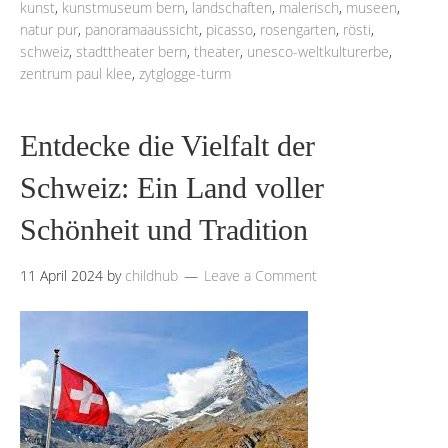
kunst
,
kunstmuseum bern
,
landschaften
,
malerisch
,
museen
,
natur pur
,
panoramaaussicht
,
picasso
,
rosengarten
,
rösti
,
schweiz
,
stadttheater bern
,
theater
,
unesco-weltkulturerbe
,
zentrum paul klee
,
zytglogge-turm
Entdecke die Vielfalt der
Schweiz: Ein Land voller
Schönheit und Tradition
11 April 2024
by
childhub
Leave a Comment