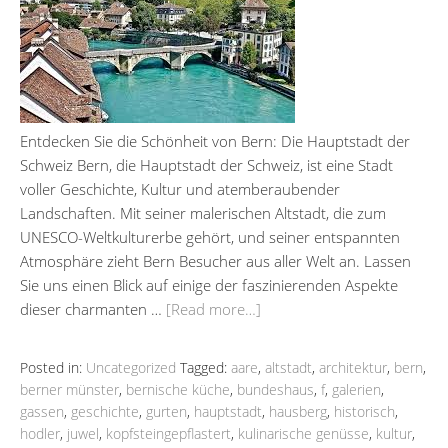
Entdecken Sie die Schönheit von Bern: Die Hauptstadt der
Schweiz Bern, die Hauptstadt der Schweiz, ist eine Stadt
voller Geschichte, Kultur und atemberaubender
Landschaften. Mit seiner malerischen Altstadt, die zum
UNESCO-Weltkulturerbe gehört, und seiner entspannten
Atmosphäre zieht Bern Besucher aus aller Welt an. Lassen
Sie uns einen Blick auf einige der faszinierenden Aspekte
dieser charmanten …
[Read more…]
Posted in:
Uncategorized
Tagged:
aare
,
altstadt
,
architektur
,
bern
,
berner münster
,
bernische küche
,
bundeshaus
,
f
,
galerien
,
gassen
,
geschichte
,
gurten
,
hauptstadt
,
hausberg
,
historisch
,
hodler
,
juwel
,
kopfsteingepflastert
,
kulinarische genüsse
,
kultur
,