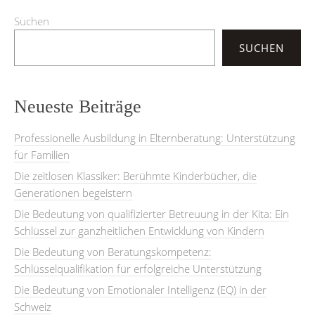
Suchen
SUCHEN
Neueste Beiträge
Professionelle Ausbildung in Elternberatung: Unterstützung
für Familien
Die zeitlosen Klassiker: Berühmte Kinderbücher, die
Generationen begeistern
Die Bedeutung von qualifizierter Betreuung in der Kita: Ein
Schlüssel zur ganzheitlichen Entwicklung von Kindern
Die Bedeutung von Beratungskompetenz:
Schlüsselqualifikation für erfolgreiche Unterstützung
Die Bedeutung von Emotionaler Intelligenz (EQ) in der
Schweiz