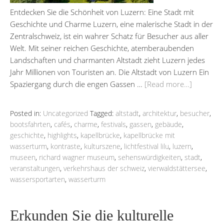
Entdecken Sie die Schönheit von Luzern: Eine Stadt mit
Geschichte und Charme Luzern, eine malerische Stadt in der
Zentralschweiz, ist ein wahrer Schatz für Besucher aus aller
Welt. Mit seiner reichen Geschichte, atemberaubenden
Landschaften und charmanten Altstadt zieht Luzern jedes
Jahr Millionen von Touristen an. Die Altstadt von Luzern Ein
Spaziergang durch die engen Gassen …
[Read more…]
Posted in:
Uncategorized
Tagged:
altstadt
,
architektur
,
besucher
,
bootsfahrten
,
cafés
,
charme
,
festivals
,
gassen
,
gebäude
,
geschichte
,
highlights
,
kapellbrücke
,
kapellbrücke mit
wasserturm
,
kontraste
,
kulturszene
,
lichtfestival lilu
,
luzern
,
museen
,
richard wagner museum
,
sehenswürdigkeiten
,
stadt
,
veranstaltungen
,
verkehrshaus der schweiz
,
vierwaldstättersee
,
wassersportarten
,
wasserturm
Erkunden Sie die kulturelle