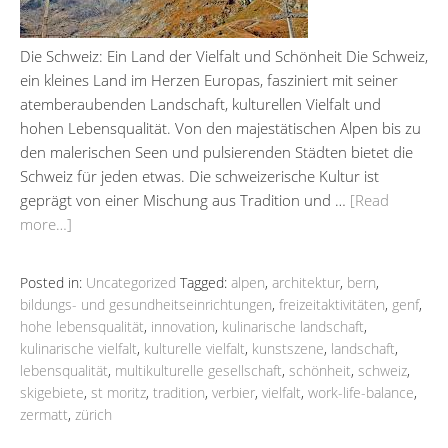
Die Schweiz: Ein Land der Vielfalt und Schönheit Die Schweiz,
ein kleines Land im Herzen Europas, fasziniert mit seiner
atemberaubenden Landschaft, kulturellen Vielfalt und
hohen Lebensqualität. Von den majestätischen Alpen bis zu
den malerischen Seen und pulsierenden Städten bietet die
Schweiz für jeden etwas. Die schweizerische Kultur ist
geprägt von einer Mischung aus Tradition und …
[Read
more…]
Posted in:
Uncategorized
Tagged:
alpen
,
architektur
,
bern
,
bildungs- und gesundheitseinrichtungen
,
freizeitaktivitäten
,
genf
,
hohe lebensqualität
,
innovation
,
kulinarische landschaft
,
kulinarische vielfalt
,
kulturelle vielfalt
,
kunstszene
,
landschaft
,
lebensqualität
,
multikulturelle gesellschaft
,
schönheit
,
schweiz
,
skigebiete
,
st moritz
,
tradition
,
verbier
,
vielfalt
,
work-life-balance
,
zermatt
,
zürich