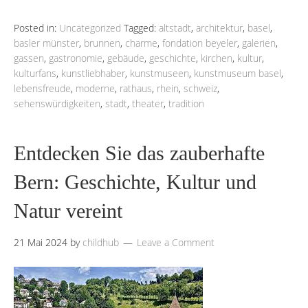
Posted in:
Uncategorized
Tagged:
altstadt
,
architektur
,
basel
,
basler münster
,
brunnen
,
charme
,
fondation beyeler
,
galerien
,
gassen
,
gastronomie
,
gebäude
,
geschichte
,
kirchen
,
kultur
,
kulturfans
,
kunstliebhaber
,
kunstmuseen
,
kunstmuseum basel
,
lebensfreude
,
moderne
,
rathaus
,
rhein
,
schweiz
,
sehenswürdigkeiten
,
stadt
,
theater
,
tradition
Entdecken Sie das zauberhafte
Bern: Geschichte, Kultur und
Natur vereint
21 Mai 2024
by
childhub
Leave a Comment