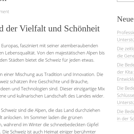
mment
Neues
 der Vielfalt und Schönheit
Professi
Unterstü
n Europas, fasziniert mit seiner atemberaubenden
Die zeit
hen Lebensqualität. Von den majestätischen Alpen bis
die Gene
en Städten bietet die Schweiz für jeden etwas.
Die Bede
der Kita
on einer Mischung aus Tradition und Innovation. Die
Entwick
iz schätzen ihre Geschichte und Bräuche,
Die Bed
 Ideen und Technologien sind. Dieser einzigartige Mix
Schlüsse
szene und kulinarischen Landschaft des Landes wider.
Unterst
 Schweiz sind die Alpen, die das Land durchziehen
Die Bede
lt anlocken. Im Sommer laden die grünen
in der S
, während im Winter die schneebedeckten Gipfel
n. Die Schweiz ist auch Heimat einiger berühmter