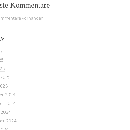
ste Kommentare
ommentare vorhanden.
iv
5
25
025
 2025
2025
er 2024
er 2024
 2024
er 2024
2024