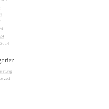
4
24
4
24
024
 2024
gorien
eratung
orized