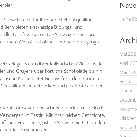
Neue
erbier.
Keine K
ie Schweiz auch für ihre hohe Lebensqualität
d Bern bieten erstklassige Bildungs- und
zellente Infrastruktur. Die Schweizerinnen und
Arch
eichnete Work-Life-Balance und haben Zugang zu
Mai 202
April 20
iz spiegelt sich in ihrer kulinarischen Vielfalt wider.
r und Gruyère über köstliche Schokolade bis hin
März 2
zerische Küche bietet Genuss für jeden Gaumen.
Februar
e Spezialitäten zu entdecken und das Beste aus der
Januar 
Dezemb
ler Kontraste – von den schneebedeckten Gipfeln der
Novemb
einbergen im Tessin. Mit ihrer reichen Geschichte,
Oktober
ffenen Bevölkerung ist die Schweiz ein Ort, an dem
Septemb
einander verschmelzen.
August 