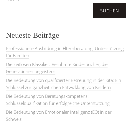
SUCHEN
Neueste Beiträge
Professionelle Ausbildung in Elternberatung: Unterstützung
für Familien
Die zeitlosen Klassiker: Berühmte Kinderbücher, die
Generationen begeistern
Die Bedeutung von qualifizierter Betreuung in der Kita: Ein
Schlüssel zur ganzheitlichen Entwicklung von Kindern
Die Bedeutung von Beratungskompetenz:
Schlüsselqualifikation für erfolgreiche Unterstützung
Die Bedeutung von Emotionaler Intelligenz (EQ) in der
Schweiz