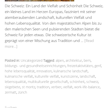
Die Schweiz: Ein Land der Vielfalt und Schönheit Die Schweiz,
ein kleines Land im Herzen Europas, fasziniert mit seiner
atemberaubenden Landschaft, kulturellen Vielfalt und
hohen Lebensqualität. Von den majestätischen Alpen bis zu
den malerischen Seen und pulsierenden Städten bietet die
Schweiz für jeden etwas. Die schweizerische Kultur ist
geprägt von einer Mischung aus Tradition und …
[Read
more…]
Posted in:
Uncategorized
Tagged:
alpen
,
architektur
,
bern
,
bildungs- und gesundheitseinrichtungen
,
freizeitaktivitäten
,
genf
,
hohe lebensqualität
,
innovation
,
kulinarische landschaft
,
kulinarische vielfalt
,
kulturelle vielfalt
,
kunstszene
,
landschaft
,
lebensqualität
,
multikulturelle gesellschaft
,
schönheit
,
schweiz
,
skigebiete
,
st moritz
,
tradition
,
verbier
,
vielfalt
,
work-life-balance
,
zermatt
,
zürich
Suchen