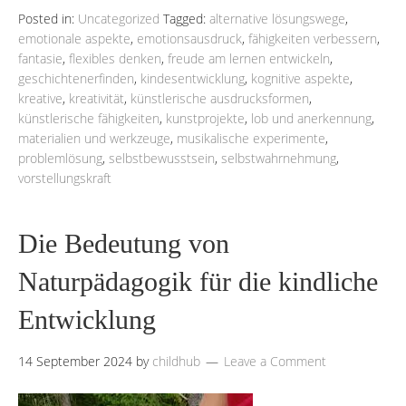
Posted in:
Uncategorized
Tagged:
alternative lösungswege
,
emotionale aspekte
,
emotionsausdruck
,
fähigkeiten verbessern
,
fantasie
,
flexibles denken
,
freude am lernen entwickeln
,
geschichtenerfinden
,
kindesentwicklung
,
kognitive aspekte
,
kreative
,
kreativität
,
künstlerische ausdrucksformen
,
künstlerische fähigkeiten
,
kunstprojekte
,
lob und anerkennung
,
materialien und werkzeuge
,
musikalische experimente
,
problemlösung
,
selbstbewusstsein
,
selbstwahrnehmung
,
vorstellungskraft
Die Bedeutung von
Naturpädagogik für die kindliche
Entwicklung
14 September 2024
by
childhub
Leave a Comment