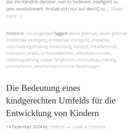
das Verständnis darüber, was es bedeutet, intelligent zu
sein, revolutioniert. Anstatt sich nur auf den IQ zu …
[Read
more…]
Posted in:
Uncategorized
Tagged:
daniel goleman
,
daniel goleman
emotionale intelligenz
,
emotionale intelligenz
,
empathie
,
entscheidungsfindung
,
entwicklung
,
konzept
,
mitarbeitende
,
motivation
,
praxis
,
schlüsselfaktoren
,
selbstbewusstsein
,
selbstregulierung
,
soziale fähigkeiten
,
stressabbau
,
training
,
unternehmen
,
zwischenmenschliche beziehungen
Die Bedeutung eines
kindgerechten Umfelds für die
Entwicklung von Kindern
14 Dezember 2024
by
childhub
Leave a Comment