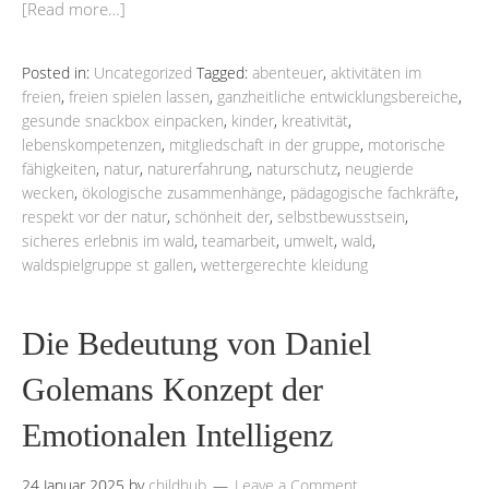
[Read more…]
Posted in:
Uncategorized
Tagged:
abenteuer
,
aktivitäten im
freien
,
freien spielen lassen
,
ganzheitliche entwicklungsbereiche
,
gesunde snackbox einpacken
,
kinder
,
kreativität
,
lebenskompetenzen
,
mitgliedschaft in der gruppe
,
motorische
fähigkeiten
,
natur
,
naturerfahrung
,
naturschutz
,
neugierde
wecken
,
ökologische zusammenhänge
,
pädagogische fachkräfte
,
respekt vor der natur
,
schönheit der
,
selbstbewusstsein
,
sicheres erlebnis im wald
,
teamarbeit
,
umwelt
,
wald
,
waldspielgruppe st gallen
,
wettergerechte kleidung
Die Bedeutung von Daniel
Golemans Konzept der
Emotionalen Intelligenz
24 Januar 2025
by
childhub
Leave a Comment