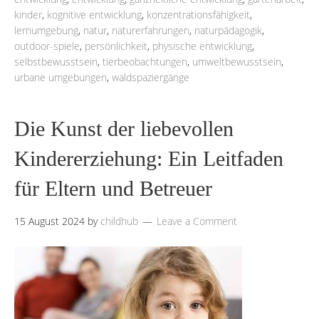
kinder
,
kognitive entwicklung
,
konzentrationsfähigkeit
,
lernumgebung
,
natur
,
naturerfahrungen
,
naturpädagogik
,
outdoor-spiele
,
persönlichkeit
,
physische entwicklung
,
selbstbewusstsein
,
tierbeobachtungen
,
umweltbewusstsein
,
urbane umgebungen
,
waldspaziergänge
Die Kunst der liebevollen
Kindererziehung: Ein Leitfaden
für Eltern und Betreuer
15 August 2024
by
childhub
Leave a Comment