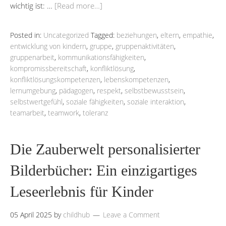
wichtig ist: …
[Read more…]
Posted in:
Uncategorized
Tagged:
beziehungen
,
eltern
,
empathie
,
entwicklung von kindern
,
gruppe
,
gruppenaktivitäten
,
gruppenarbeit
,
kommunikationsfähigkeiten
,
kompromissbereitschaft
,
konfliktlösung
,
konfliktlösungskompetenzen
,
lebenskompetenzen
,
lernumgebung
,
pädagogen
,
respekt
,
selbstbewusstsein
,
selbstwertgefühl
,
soziale fähigkeiten
,
soziale interaktion
,
teamarbeit
,
teamwork
,
toleranz
Die Zauberwelt personalisierter
Bilderbücher: Ein einzigartiges
Leseerlebnis für Kinder
05 April 2025
by
childhub
Leave a Comment