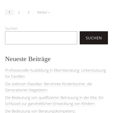
1
2
3
Weiter »
Suchen
SUCHEN
Neueste Beiträge
Professionelle Ausbildung in Elternberatung: Unterstützung
für Familien
Die zeitlosen Klassiker: Berühmte Kinderbücher, die
Generationen begeistern
Die Bedeutung von qualifizierter Betreuung in der Kita: Ein
Schlüssel zur ganzheitlichen Entwicklung von Kindern
Die Bedeutung von Beratungskompetenz: