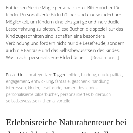
Entdecken Sie die Magie personalisierter Bilderbücher für
Kinder Personalisierte Bilderbücher sind eine wunderbare
Möglichkeit, um Kindern eine einzigartige und individuelle
Leseerfahrung zu bieten. Diese Bücher, die speziell auf das
Kind zugeschnitten sind, schaffen eine besondere
Verbindung und fördern nicht nur die Lesefreude, sondern
auch die Fantasie und das Selbstbewusstsein des Kindes.
Was macht personalisierte Bilderbücher …
[Read more…]
Posted in:
Uncategorized
Tagged:
bilder
,
bindung
,
druckqualität
,
engagement
,
entwicklung
,
fantasie
,
geschenk
,
handlung
,
interessen
,
kinder
,
lesefreude
,
namen des kindes
,
personalisierte bilderbücher
,
personalisiertes bilderbuch
,
selbstbewusstsein
,
thema
,
vorteile
Erlebnisreiche Naturabenteuer bei