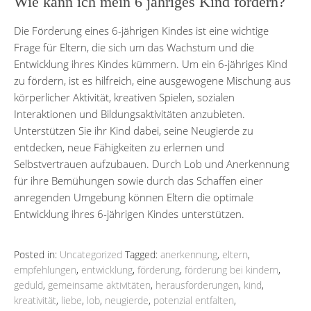
Wie kann ich mein 6 jähriges Kind fördern?
Die Förderung eines 6-jährigen Kindes ist eine wichtige
Frage für Eltern, die sich um das Wachstum und die
Entwicklung ihres Kindes kümmern. Um ein 6-jähriges Kind
zu fördern, ist es hilfreich, eine ausgewogene Mischung aus
körperlicher Aktivität, kreativen Spielen, sozialen
Interaktionen und Bildungsaktivitäten anzubieten.
Unterstützen Sie ihr Kind dabei, seine Neugierde zu
entdecken, neue Fähigkeiten zu erlernen und
Selbstvertrauen aufzubauen. Durch Lob und Anerkennung
für ihre Bemühungen sowie durch das Schaffen einer
anregenden Umgebung können Eltern die optimale
Entwicklung ihres 6-jährigen Kindes unterstützen.
Posted in:
Uncategorized
Tagged:
anerkennung
,
eltern
,
empfehlungen
,
entwicklung
,
förderung
,
förderung bei kindern
,
geduld
,
gemeinsame aktivitäten
,
herausforderungen
,
kind
,
kreativität
,
liebe
,
lob
,
neugierde
,
potenzial entfalten
,