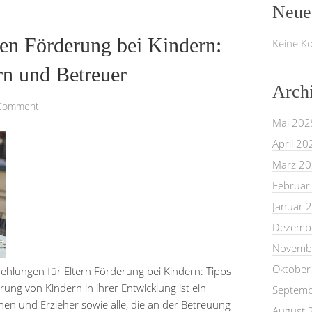
Neue
hen Förderung bei Kindern:
Keine K
ern und Betreuer
Arch
 Comment
Mai 202
April 20
März 2
Februar
Januar 
Dezemb
Novemb
Oktober
ehlungen für Eltern Förderung bei Kindern: Tipps
ung von Kindern in ihrer Entwicklung ist ein
Septemb
nnen und Erzieher sowie alle, die an der Betreuung
August 