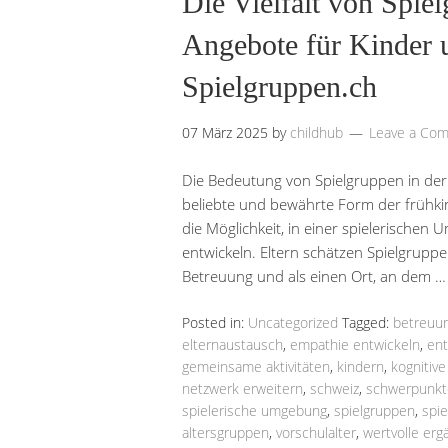
Die Vielfalt von Spie
Angebote für Kinder u
Spielgruppen.ch
07 März 2025
by
childhub
Leave a Co
Die Bedeutung von Spielgruppen in der 
beliebte und bewährte Form der frühkin
die Möglichkeit, in einer spielerischen 
entwickeln. Eltern schätzen Spielgruppe
Betreuung und als einen Ort, an dem 
Posted in:
Uncategorized
Tagged:
betreuu
elternaustausch
,
empathie entwickeln
,
ent
gemeinsame aktivitäten
,
kindern
,
kognitive
netzwerk erweitern
,
schweiz
,
schwerpunkt
spielerische umgebung
,
spielgruppen
,
spi
altersgruppen
,
vorschulalter
,
wertvolle erg