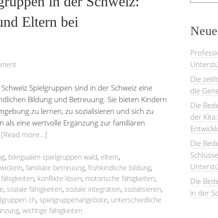
lgruppen in der Schweiz:
nd Eltern bei
Neues
Professi
Unterstü
mment
Die zeit
Schweiz Spielgruppen sind in der Schweiz eine
die Gene
dlichen Bildung und Betreuung. Sie bieten Kindern
Die Bede
Umgebung zu lernen, zu sozialisieren und sich zu
der Kita
n als eine wertvolle Ergänzung zur familiären
Entwick
…
[Read more…]
Die Bed
Schlüsse
ng
,
bilingualen spielgruppen wald
,
eltern
,
Unterst
wickeln
,
familiäre betreuung
,
frühkindliche bildung
,
 fähigkeiten
,
konflikte lösen
,
motorische fähigkeiten
,
Die Bede
e
,
soziale fähigkeiten
,
soziale integration
,
sozialisieren
,
in der S
elgruppen ch
,
spielgruppenangebote
,
unterschiedliche
änzung
,
wichtige fähigkeiten