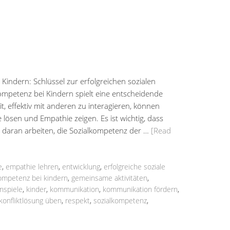
Kindern: Schlüssel zur erfolgreichen sozialen
kompetenz bei Kindern spielt eine entscheidende
t, effektiv mit anderen zu interagieren, können
lösen und Empathie zeigen. Es ist wichtig, dass
 daran arbeiten, die Sozialkompetenz der …
[Read
e
,
empathie lehren
,
entwicklung
,
erfolgreiche soziale
kompetenz bei kindern
,
gemeinsame aktivitäten
,
nspiele
,
kinder
,
kommunikation
,
kommunikation fördern
,
konfliktlösung üben
,
respekt
,
sozialkompetenz
,