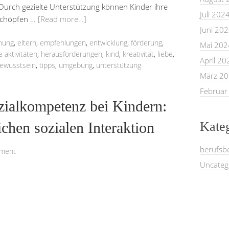
. Durch gezielte Unterstützung können Kinder ihre
Juli 202
sschöpfen …
[Read more…]
Juni 20
nung
,
eltern
,
empfehlungen
,
entwicklung
,
förderung
,
Mai 202
aktivitäten
,
herausforderungen
,
kind
,
kreativität
,
liebe
,
April 20
bewusstsein
,
tipps
,
umgebung
,
unterstützung
März 2
Februar
zialkompetenz bei Kindern:
ichen sozialen Interaktion
Kate
berufsb
mment
Uncateg