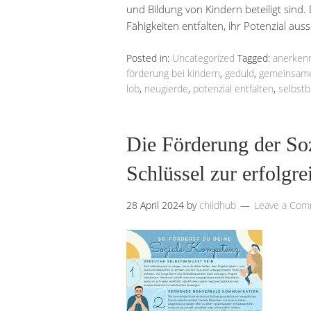
und Bildung von Kindern beteiligt sind
Fähigkeiten entfalten, ihr Potenzial au
Posted in:
Uncategorized
Tagged:
anerken
förderung bei kindern
,
geduld
,
gemeinsame 
lob
,
neugierde
,
potenzial entfalten
,
selbst
Die Förderung der So
Schlüssel zur erfolgre
28 April 2024
by
childhub
Leave a Co