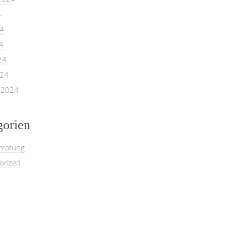
4
24
4
24
024
 2024
gorien
eratung
orized