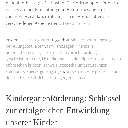
bedeutende Frage. Die Kosten für Kinderkrippen können je
nach Standort, Einrichtung und Betreuungsangebot
variieren. Es ist daher ratsam, sich im Voraus über die
verschiedenen Aspekte der …
[Read more…]
Posted in:
Uncategorized
Tagged:
anzahl der betreuungstage
,
betreuungszeit
,
eltern
,
familienzulagen
,
finanzielle
unterstützungsmöglichkeiten
,
frühkindliche bildung
,
geschwisterrabatte
,
kinderkrippen
,
kinderkrippen kosten
,
kosten
,
öffentlichen krippen
,
schweiz
,
staatliche unterstützungen
,
standort
,
steuervergünstigungen
,
subventionierte plätze
,
zukunft
des kindes
,
zusätzliche leistungen
,
zuschüsse
Kindergartenförderung: Schlüssel
zur erfolgreichen Entwicklung
unserer Kinder