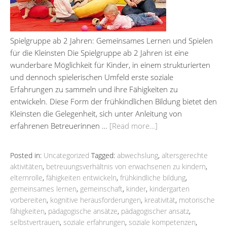
Spielgruppe ab 2 Jahren: Gemeinsames Lernen und Spielen
für die Kleinsten Die Spielgruppe ab 2 Jahren ist eine
wunderbare Möglichkeit für Kinder, in einem strukturierten
und dennoch spielerischen Umfeld erste soziale
Erfahrungen zu sammeln und ihre Fähigkeiten zu
entwickeln. Diese Form der frühkindlichen Bildung bietet den
Kleinsten die Gelegenheit, sich unter Anleitung von
erfahrenen Betreuerinnen …
[Read more…]
Posted in:
Uncategorized
Tagged:
abwechslung
,
altersgerechte
aktivitäten
,
betreuungsverhältnis von erwachsenen zu kindern
,
elternrolle
,
fähigkeiten entwickeln
,
frühkindliche bildung
,
gemeinsames lernen
,
gemeinschaft
,
kinder
,
kindergarten
vorbereiten
,
kognitive herausforderungen
,
kreativität
,
motorische
fähigkeiten
,
pädagogische ansätze
,
pädagogischer ansatz
,
selbstvertrauen
,
soziale erfahrungen
,
soziale kompetenzen
,