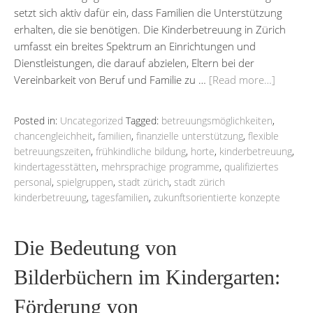
setzt sich aktiv dafür ein, dass Familien die Unterstützung
erhalten, die sie benötigen. Die Kinderbetreuung in Zürich
umfasst ein breites Spektrum an Einrichtungen und
Dienstleistungen, die darauf abzielen, Eltern bei der
Vereinbarkeit von Beruf und Familie zu …
[Read more…]
Posted in:
Uncategorized
Tagged:
betreuungsmöglichkeiten
,
chancengleichheit
,
familien
,
finanzielle unterstützung
,
flexible
betreuungszeiten
,
frühkindliche bildung
,
horte
,
kinderbetreuung
,
kindertagesstätten
,
mehrsprachige programme
,
qualifiziertes
personal
,
spielgruppen
,
stadt zürich
,
stadt zürich
kinderbetreuung
,
tagesfamilien
,
zukunftsorientierte konzepte
Die Bedeutung von
Bilderbüchern im Kindergarten:
Förderung von