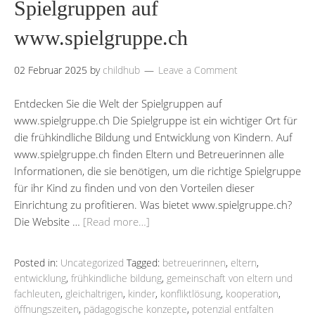
Spielgruppen auf
www.spielgruppe.ch
02 Februar 2025
by
childhub
Leave a Comment
Entdecken Sie die Welt der Spielgruppen auf
www.spielgruppe.ch Die Spielgruppe ist ein wichtiger Ort für
die frühkindliche Bildung und Entwicklung von Kindern. Auf
www.spielgruppe.ch finden Eltern und Betreuerinnen alle
Informationen, die sie benötigen, um die richtige Spielgruppe
für ihr Kind zu finden und von den Vorteilen dieser
Einrichtung zu profitieren. Was bietet www.spielgruppe.ch?
Die Website …
[Read more…]
Posted in:
Uncategorized
Tagged:
betreuerinnen
,
eltern
,
entwicklung
,
frühkindliche bildung
,
gemeinschaft von eltern und
fachleuten
,
gleichaltrigen
,
kinder
,
konfliktlösung
,
kooperation
,
öffnungszeiten
,
pädagogische konzepte
,
potenzial entfalten