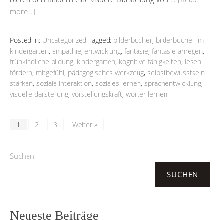
more…]
Posted in:
Uncategorized
Tagged:
bilderbücher
,
bilderbücher im
kindergarten
,
empathie
,
entwicklung
,
fantasie
,
fantasie anregen
,
frühkindliche bildung
,
kindergarten
,
kognitive fähigkeiten
,
lesen
fördern
,
mitgefühl
,
pädagogisches werkzeug
,
selbstbewusstsein
stärken
,
soziale interaktion
,
soziales lernen
,
sprachentwicklung
,
visuelle darstellung
,
vorstellungskraft
,
wörter lernen
1
2
3
Weiter »
Suchen
SUCHEN
Neueste Beiträge