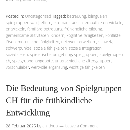
Posted in:
Uncategorized
Tagged:
betreuung
,
bilingualen
spielgruppen wald
,
eltern
,
elternaustausch
,
empathie entwickeln
,
entwickeln
,
familiäre betreuung
,
frühkindliche bildung
,
gemeinsame aktivitäten
,
kindern
,
kognitive fähigkeiten
,
konflikte
lösen
,
motorische fähigkeiten
,
netzwerk erweitern
,
schweiz
,
schwerpunkte
,
soziale fähigkeiten
,
soziale integration
,
sozialisieren
,
spielerische umgebung
,
spielgruppen
,
spielgruppen
ch
,
spielgruppenangebote
,
unterschiedliche altersgruppen
,
vorschulalter
,
wertvolle ergänzung
,
wichtige fähigkeiten
Die Bedeutung von Spielgruppen
CH für die frühkindliche
Entwicklung
28 Februar 2025
by
childhub
Leave a Comment