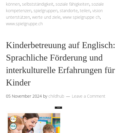
können
,
selbstständigkeit
,
soziale fähigkeiten
,
soziale
kompetenzen
,
spielgruppen
,
standorte
,
teilen
,
vision
unterstützen
,
werte und ziele
,
www spielgruppe ch
,
www.spielgruppe.ch
Kinderbetreuung auf Englisch:
Sprachliche Förderung und
interkulturelle Erfahrungen für
Kinder
05 November 2024
by
childhub
Leave a Comment