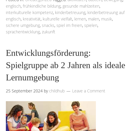
englisch
,
frühkindliche bildung
,
gesunde mahlzeiten
,
interkulturelle kompetenz
,
kinderbetreuung
,
kinderbetreuung auf
englisch
,
kreativität
,
kulturelle vielfalt
,
lernen
,
malen
,
musik
,
sichere umgebung
,
snacks
,
spiel im freien
,
spielen
,
sprachentwicklung
,
zukunft
Entwicklungsförderung:
Spielgruppe ab 2 Jahren als ideale
Lernumgebung
25 September 2024
by
childhub
Leave a Comment