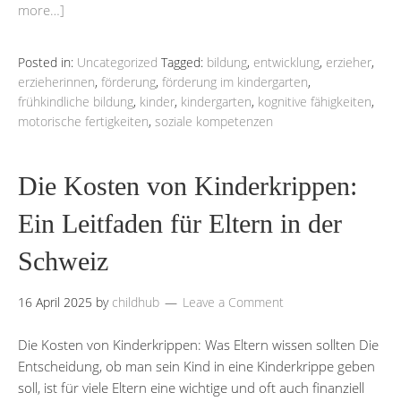
more…]
Posted in:
Uncategorized
Tagged:
bildung
,
entwicklung
,
erzieher
,
erzieherinnen
,
förderung
,
förderung im kindergarten
,
frühkindliche bildung
,
kinder
,
kindergarten
,
kognitive fähigkeiten
,
motorische fertigkeiten
,
soziale kompetenzen
Die Kosten von Kinderkrippen:
Ein Leitfaden für Eltern in der
Schweiz
16 April 2025
by
childhub
Leave a Comment
Die Kosten von Kinderkrippen: Was Eltern wissen sollten Die
Entscheidung, ob man sein Kind in eine Kinderkrippe geben
soll, ist für viele Eltern eine wichtige und oft auch finanziell