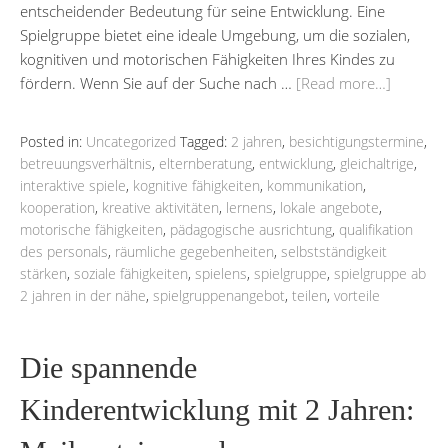
entscheidender Bedeutung für seine Entwicklung. Eine
Spielgruppe bietet eine ideale Umgebung, um die sozialen,
kognitiven und motorischen Fähigkeiten Ihres Kindes zu
fördern. Wenn Sie auf der Suche nach …
[Read more…]
Posted in:
Uncategorized
Tagged:
2 jahren
,
besichtigungstermine
,
betreuungsverhältnis
,
elternberatung
,
entwicklung
,
gleichaltrige
,
interaktive spiele
,
kognitive fähigkeiten
,
kommunikation
,
kooperation
,
kreative aktivitäten
,
lernens
,
lokale angebote
,
motorische fähigkeiten
,
pädagogische ausrichtung
,
qualifikation
des personals
,
räumliche gegebenheiten
,
selbstständigkeit
stärken
,
soziale fähigkeiten
,
spielens
,
spielgruppe
,
spielgruppe ab
2 jahren in der nähe
,
spielgruppenangebot
,
teilen
,
vorteile
Die spannende
Kinderentwicklung mit 2 Jahren: