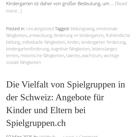
Kindergarten ist daher von großer Bedeutung, um …
[Read
more…]
Posted in:
Uncategorized
Tagged:
bildungsweg
,
emotionale
fähigkeiten
,
entwicklung
,
förderung im kindergarten
,
frühkindliche
bildung
,
individuelle fähigkeiten
,
kinder
,
kindergarten förderung
,
kindergartenförderung
,
kognitive fähigkeiten
,
lebenslanges
lernen
,
motorische fähigkeiten
,
talente
,
wachstum
,
wichtige
soziale fähigkeiten
Die Vielfalt von Spielgruppen in
der Schweiz: Angebote für
Kinder und Eltern bei
Spielgruppen.ch
07 März 2025
by
childhub
Leave a Comment