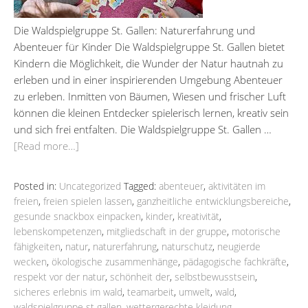
Die Waldspielgruppe St. Gallen: Naturerfahrung und
Abenteuer für Kinder Die Waldspielgruppe St. Gallen bietet
Kindern die Möglichkeit, die Wunder der Natur hautnah zu
erleben und in einer inspirierenden Umgebung Abenteuer
zu erleben. Inmitten von Bäumen, Wiesen und frischer Luft
können die kleinen Entdecker spielerisch lernen, kreativ sein
und sich frei entfalten. Die Waldspielgruppe St. Gallen …
[Read more…]
Posted in:
Uncategorized
Tagged:
abenteuer
,
aktivitäten im
freien
,
freien spielen lassen
,
ganzheitliche entwicklungsbereiche
,
gesunde snackbox einpacken
,
kinder
,
kreativität
,
lebenskompetenzen
,
mitgliedschaft in der gruppe
,
motorische
fähigkeiten
,
natur
,
naturerfahrung
,
naturschutz
,
neugierde
wecken
,
ökologische zusammenhänge
,
pädagogische fachkräfte
,
respekt vor der natur
,
schönheit der
,
selbstbewusstsein
,
sicheres erlebnis im wald
,
teamarbeit
,
umwelt
,
wald
,
waldspielgruppe st gallen
,
wettergerechte kleidung