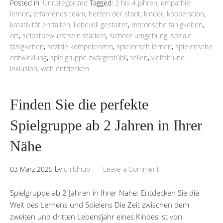
Posted in:
Uncategorized
Tagged:
2 bis 4 jahren
,
empathie
lernen
,
erfahrenes team
,
herzen der stadt
,
kinder
,
kooperation
,
kreativität entfalten
,
liebevoll gestaltet
,
motorische fähigkeiten
,
ort
,
selbstbewusstsein stärken
,
sichere umgebung
,
soziale
fähigkeiten
,
soziale kompetenzen
,
spielerisch lernen
,
spielerische
entwicklung
,
spielgruppe zwärgestübli
,
teilen
,
vielfalt und
inklusion
,
welt entdecken
Finden Sie die perfekte
Spielgruppe ab 2 Jahren in Ihrer
Nähe
03 März 2025
by
childhub
Leave a Comment
Spielgruppe ab 2 Jahren in Ihrer Nähe: Entdecken Sie die
Welt des Lernens und Spielens Die Zeit zwischen dem
zweiten und dritten Lebensjahr eines Kindes ist von