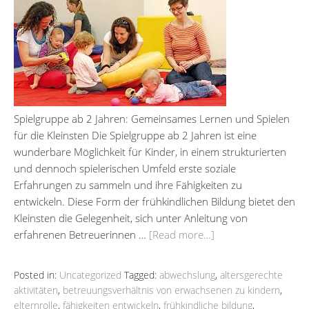
Spielgruppe ab 2 Jahren: Gemeinsames Lernen und Spielen
für die Kleinsten Die Spielgruppe ab 2 Jahren ist eine
wunderbare Möglichkeit für Kinder, in einem strukturierten
und dennoch spielerischen Umfeld erste soziale
Erfahrungen zu sammeln und ihre Fähigkeiten zu
entwickeln. Diese Form der frühkindlichen Bildung bietet den
Kleinsten die Gelegenheit, sich unter Anleitung von
erfahrenen Betreuerinnen …
[Read more…]
Posted in:
Uncategorized
Tagged:
abwechslung
,
altersgerechte
aktivitäten
,
betreuungsverhältnis von erwachsenen zu kindern
,
elternrolle
,
fähigkeiten entwickeln
,
frühkindliche bildung
,