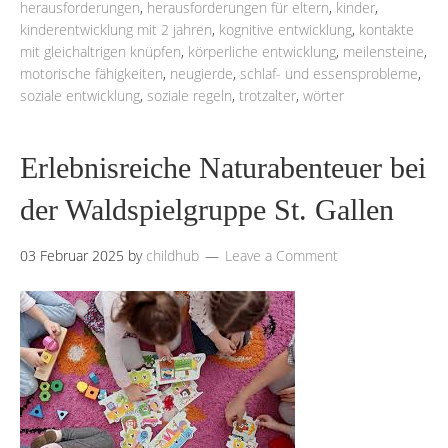
herausforderungen
,
herausforderungen für eltern
,
kinder
,
kinderentwicklung mit 2 jahren
,
kognitive entwicklung
,
kontakte
mit gleichaltrigen knüpfen
,
körperliche entwicklung
,
meilensteine
,
motorische fähigkeiten
,
neugierde
,
schlaf- und essensprobleme
,
soziale entwicklung
,
soziale regeln
,
trotzalter
,
wörter
Erlebnisreiche Naturabenteuer bei
der Waldspielgruppe St. Gallen
03 Februar 2025
by
childhub
Leave a Comment