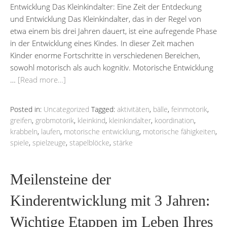
Entwicklung Das Kleinkindalter: Eine Zeit der Entdeckung
und Entwicklung Das Kleinkindalter, das in der Regel von
etwa einem bis drei Jahren dauert, ist eine aufregende Phase
in der Entwicklung eines Kindes. In dieser Zeit machen
Kinder enorme Fortschritte in verschiedenen Bereichen,
sowohl motorisch als auch kognitiv. Motorische Entwicklung
…
[Read more…]
Posted in:
Uncategorized
Tagged:
aktivitäten
,
bälle
,
feinmotorik
,
greifen
,
grobmotorik
,
kleinkind
,
kleinkindalter
,
koordination
,
krabbeln
,
laufen
,
motorische entwicklung
,
motorische fähigkeiten
,
spiele
,
spielzeuge
,
stapelblöcke
,
stärke
Meilensteine der
Kinderentwicklung mit 3 Jahren:
Wichtige Etappen im Leben Ihres