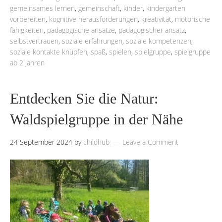
gemeinsames lernen
,
gemeinschaft
,
kinder
,
kindergarten
vorbereiten
,
kognitive herausforderungen
,
kreativität
,
motorische
fähigkeiten
,
pädagogische ansätze
,
pädagogischer ansatz
,
selbstvertrauen
,
soziale erfahrungen
,
soziale kompetenzen
,
soziale kontakte knüpfen
,
spaß
,
spielen
,
spielgruppe
,
spielgruppe
ab 2 jahren
Entdecken Sie die Natur:
Waldspielgruppe in der Nähe
24 September 2024
by
childhub
Leave a Comment