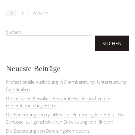
1
2
Weiter »
Suchen
SUCHEN
Neueste Beiträge
Professionelle Ausbildung in Elternberatung: Unterstützung
für Familien
Die zeitlosen Klassiker: Berühmte Kinderbücher, die
Generationen begeistern
Die Bedeutung von qualifizierter Betreuung in der Kita: Ein
Schlüssel zur ganzheitlichen Entwicklung von Kindern
Die Bedeutung von Beratungskompetenz: