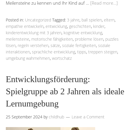
Meilensteine zu kennen und Ihr Kind auf …
[Read more…]
Posted in:
Uncategorized
Tagged:
3 jahre
,
ball spielen
,
eltern
,
empathie entwickeln
,
entwicklung
,
geschichten
,
kinder
,
kinderentwicklung mit 3 jahren
,
kognitive entwicklung
,
meilensteine
,
motorische fähigkeiten
,
probleme lösen
,
puzzles
lösen
,
regeln verstehen
,
sätze
,
soziale fertigkeiten
,
soziale
interaktionen
,
sprachliche entwicklung
,
tipps
,
treppen steigen
,
umgebung wahrnehmen
,
wortschatz
Entwicklungsförderung:
Spielgruppe ab 2 Jahren als ideale
Lernumgebung
25 September 2024
by
childhub
Leave a Comment