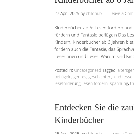
27 April 2025
by
childhub
Leave a Co
Kinderbücher ab 6: Lesen fördern und 
fördern und Fantasie beflügeln Das Lese
Kindern. Kinderbücher ab 6 Jahren bie
fördern auch die Fantasie, das Sprachv
Leserinnen und Leser. Warum sind Ki
Posted in:
Uncategorized
Tagged:
altersge
beflügeln
,
genres
,
geschichten
,
kind fessel
leseförderung
,
lesen fördern
,
spannung
,
t
Entdecken Sie die zau
Kinderbücher
25 April 2025
by
childhub
Leave a Co