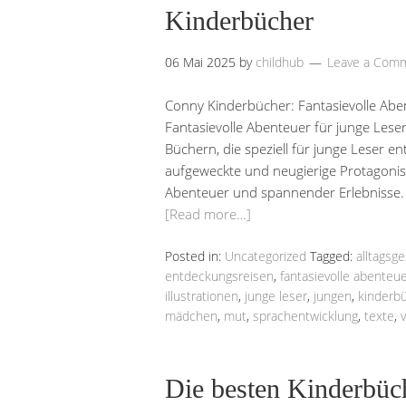
Kinderbücher
06 Mai 2025
by
childhub
Leave a Com
Conny Kinderbücher: Fantasievolle Abe
Fantasievolle Abenteuer für junge Lese
Büchern, die speziell für junge Leser e
aufgeweckte und neugierige Protagonisti
Abenteuer und spannender Erlebnisse. 
[Read more…]
Posted in:
Uncategorized
Tagged:
alltagsg
entdeckungsreisen
,
fantasievolle abenteu
illustrationen
,
junge leser
,
jungen
,
kinderb
mädchen
,
mut
,
sprachentwicklung
,
texte
,
Die besten Kinderbüch