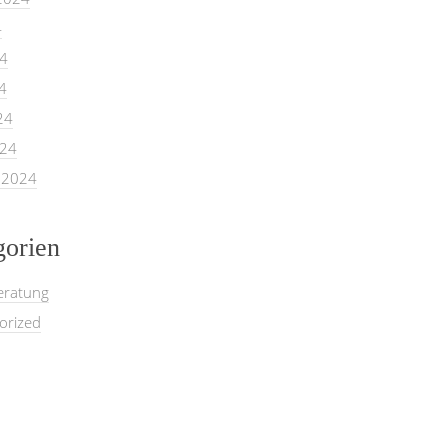
4
24
4
24
024
 2024
gorien
eratung
orized