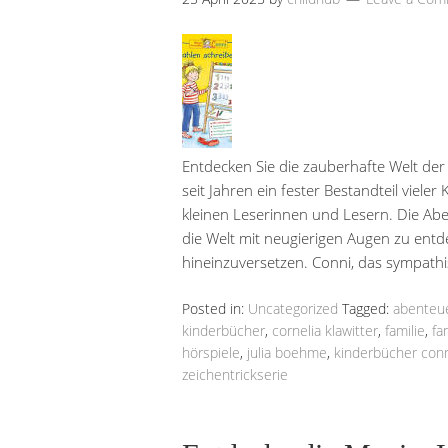
Entdecken Sie die zauberhafte Welt der
seit Jahren ein fester Bestandteil viele
kleinen Leserinnen und Lesern. Die Abe
die Welt mit neugierigen Augen zu ent
hineinzuversetzen. Conni, das sympat
Posted in:
Uncategorized
Tagged:
abenteu
kinderbücher
,
cornelia klawitter
,
familie
,
fa
hörspiele
,
julia boehme
,
kinderbücher con
zeichentrickserie