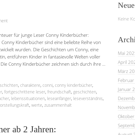
Neue
Keine K
ment
nteuer für junge Leser Conny Kinderbücher:
Arch
r Conny Kinderbücher sind eine beliebte Reihe von
ntwickelt wurden. Die Geschichten um Conny, eine
Mai 202
n, entführen Kinder in fantasievolle Welten voller
April 20
Die Conny Kinderbücher zeichnen sich durch ihre …
März 2
Februar
eschichten
,
charaktere
,
conni
,
conny kinderbücher
,
Januar 
er
,
fortgeschrittene leser
,
freundschaft
,
geschichten
,
Dezemb
ücher
,
lebenssituationen
,
leseanfänger
,
leseverständnis
,
vorstellungskraft
,
werte
,
zusammenhalt
Novemb
Oktober
Septemb
er ab 2 Jahren:
August 