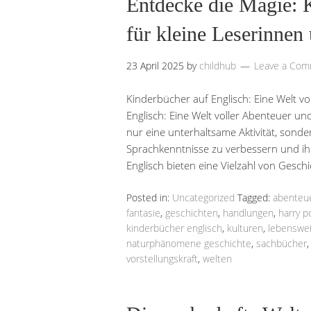
Entdecke die Magie: 
für kleine Leserinnen
23 April 2025
by
childhub
Leave a Co
Kinderbücher auf Englisch: Eine Welt v
Englisch: Eine Welt voller Abenteuer un
nur eine unterhaltsame Aktivität, sonder
Sprachkenntnisse zu verbessern und ihr
Englisch bieten eine Vielzahl von Gesch
Posted in:
Uncategorized
Tagged:
abenteu
fantasie
,
geschichten
,
handlungen
,
harry p
kinderbücher englisch
,
kulturen
,
lebenswe
naturphänomene geschichte
,
sachbücher
vorstellungskraft
,
welten