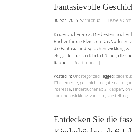
Fantasievolle Geschic
30 April 2025
by
childhub
Leave a Co
Kinderbücher ab 2: Die besten Bücher f
Bücher für die Kleinsten Das Vorlesen 
die Fantasie und Sprachentwicklung von
einige der besten Kinderbücher, die spezi
Raupe …
[Read more…]
Posted in:
Uncategorized
Tagged:
bilderbü
fühlelemente
,
geschichten
,
gute nacht gori
interesse
,
kinderbücher ab 2
,
klappen
,
oh 
sprachentwicklung
,
vorlesen
,
vorstellungsk
Entdecken Sie die fas
Kinderbücher ab 6 Ja