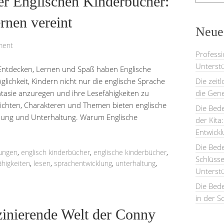
er Englischen Kinderbücher:
rnen vereint
Neues
ment
Professi
Unterstü
 Entdecken, Lernen und Spaß haben Englische
ichkeit, Kindern nicht nur die englische Sprache
Die zeit
tasie anzuregen und ihre Lesefähigkeiten zu
die Gene
chichten, Charakteren und Themen bieten englische
Die Bede
ildung und Unterhaltung. Warum Englische
der Kita
Entwick
Die Bed
ungen
,
englisch kinderbücher
,
englische kinderbücher
,
Schlüsse
ähigkeiten
,
lesen
,
sprachentwicklung
,
unterhaltung
,
Unterst
Die Bede
in der S
zinierende Welt der Conny