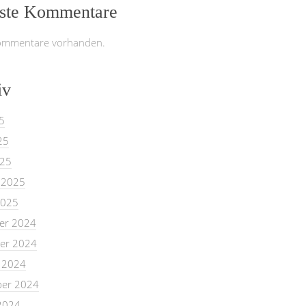
ste Kommentare
ommentare vorhanden.
iv
5
25
025
 2025
2025
er 2024
er 2024
 2024
er 2024
2024