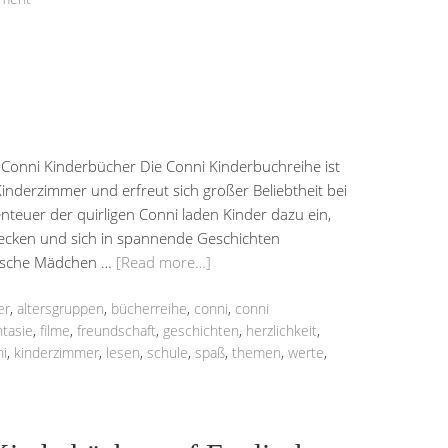
 Conni Kinderbücher Die Conni Kinderbuchreihe ist
r Kinderzimmer und erfreut sich großer Beliebtheit bei
nteuer der quirligen Conni laden Kinder dazu ein,
decken und sich in spannende Geschichten
hische Mädchen …
[Read more…]
er
,
altersgruppen
,
bücherreihe
,
conni
,
conni
ntasie
,
filme
,
freundschaft
,
geschichten
,
herzlichkeit
,
ni
,
kinderzimmer
,
lesen
,
schule
,
spaß
,
themen
,
werte
,