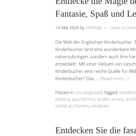
Entdecke die Magie d
Fantasie, Spaß und Le
14 Mai 2025
by
childhub
Leave a Com
Die Welt der Englischen Kinderbücher:
Kinderbücher sind eine wunderbare Mögl
näherzubringen, sondern auch ihre Fan
entwickeln. Mit einer Vielzahl von Ges
Kinderbücher eine reiche Quelle für B
Kinderbücher? Das …
[Read more…]
Posted in:
Uncategorized
Tagged:
empfehl
fantasie
,
geschichten
,
kinder
,
lernen
,
lesef
vielfalt an themen
,
vokabular
Entdecken Sie die fas