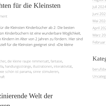
hten für die Kleinsten
Juli 202
Juni 20
mment
Mai 202
ür die Kleinsten Kinderbücher ab 2: Die besten
April 20
von Kinderbüchern ist eine wunderbare Möglichkeit,
März 2
 Kindern im Alter von 2 Jahren zu fördern. Hier sind
Februar
ell für die Kleinsten geeignet sind: «Die kleine
Kate
cher
,
die kleine raupe nimmersatt
,
fantasie
,
lla
,
handlungsstränge
,
illustrationen
,
interaktivität
,
berufsb
wie schön ist panama
,
sinne stimulieren
,
Uncateg
raft
zinierende Welt der
hren