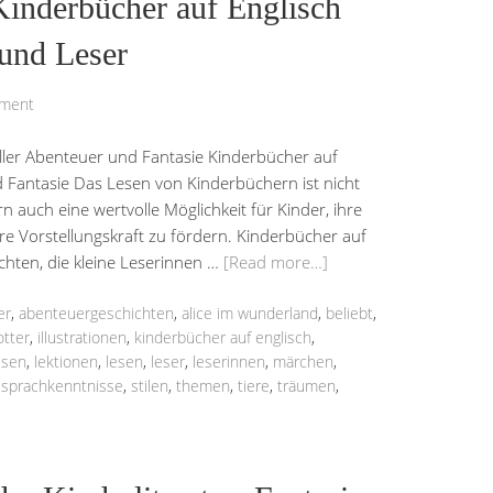
Kinderbücher auf Englisch
 und Leser
mment
oller Abenteuer und Fantasie Kinderbücher auf
d Fantasie Das Lesen von Kinderbüchern ist nicht
n auch eine wertvolle Möglichkeit für Kinder, ihre
e Vorstellungskraft zu fördern. Kinderbücher auf
ichten, die kleine Leserinnen …
[Read more…]
er
,
abenteuergeschichten
,
alice im wunderland
,
beliebt
,
otter
,
illustrationen
,
kinderbücher auf englisch
,
isen
,
lektionen
,
lesen
,
leser
,
leserinnen
,
märchen
,
,
sprachkenntnisse
,
stilen
,
themen
,
tiere
,
träumen
,