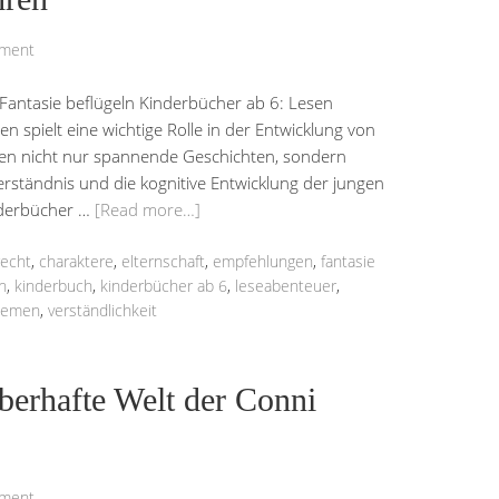
mment
Fantasie beflügeln Kinderbücher ab 6: Lesen
n spielt eine wichtige Rolle in der Entwicklung von
ten nicht nur spannende Geschichten, sondern
erständnis und die kognitive Entwicklung der jungen
nderbücher …
[Read more…]
recht
,
charaktere
,
elternschaft
,
empfehlungen
,
fantasie
n
,
kinderbuch
,
kinderbücher ab 6
,
leseabenteuer
,
hemen
,
verständlichkeit
berhafte Welt der Conni
mment