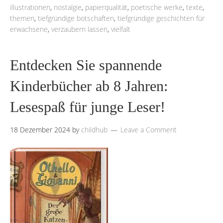
illustrationen
,
nostalgie
,
papierqualität
,
poetische werke
,
texte
,
themen
,
tiefgründige botschaften
,
tiefgründige geschichten für
erwachsene
,
verzaubern lassen
,
vielfalt
Entdecken Sie spannende
Kinderbücher ab 8 Jahren:
Lesespaß für junge Leser!
18 Dezember 2024
by
childhub
Leave a Comment