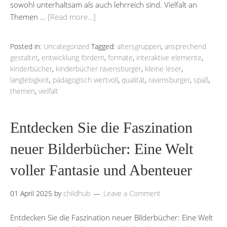
sowohl unterhaltsam als auch lehrreich sind. Vielfalt an
Themen …
[Read more…]
Posted in:
Uncategorized
Tagged:
altersgruppen
,
ansprechend
gestaltet
,
entwicklung fördern
,
formate
,
interaktive elemente
,
kinderbücher
,
kinderbücher ravensburger
,
kleine leser
,
langlebigkeit
,
pädagogisch wertvoll
,
qualität
,
ravensburger
,
spaß
,
themen
,
vielfalt
Entdecken Sie die Faszination
neuer Bilderbücher: Eine Welt
voller Fantasie und Abenteuer
01 April 2025
by
childhub
Leave a Comment
Entdecken Sie die Faszination neuer Bilderbücher: Eine Welt