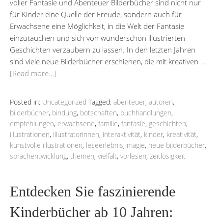
voller Fantasie und Abenteuer Bilderbücher sind nicht nur
für Kinder eine Quelle der Freude, sondern auch für
Erwachsene eine Möglichkeit, in die Welt der Fantasie
einzutauchen und sich von wunderschön illustrierten
Geschichten verzaubern zu lassen. In den letzten Jahren
sind viele neue Bilderbücher erschienen, die mit kreativen …
[Read more…]
Posted in:
Uncategorized
Tagged:
abenteuer
,
autoren
,
bilderbücher
,
bindung
,
botschaften
,
buchhandlungen
,
empfehlungen
,
erwachsene
,
familie
,
fantasie
,
geschichten
,
illustrationen
,
illustratorinnen
,
interaktivität
,
kinder
,
kreativität
,
kunstvolle illustrationen
,
leseerlebnis
,
magie
,
neue bilderbücher
,
sprachentwicklung
,
themen
,
vielfalt
,
vorlesen
,
zeitlosigkeit
Entdecken Sie faszinierende
Kinderbücher ab 10 Jahren: