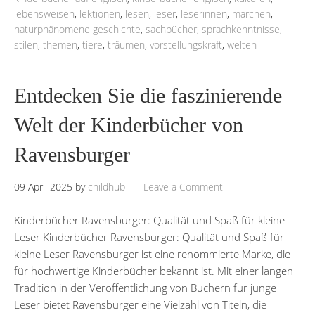
lebensweisen
,
lektionen
,
lesen
,
leser
,
leserinnen
,
märchen
,
naturphänomene geschichte
,
sachbücher
,
sprachkenntnisse
,
stilen
,
themen
,
tiere
,
träumen
,
vorstellungskraft
,
welten
Entdecken Sie die faszinierende
Welt der Kinderbücher von
Ravensburger
09 April 2025
by
childhub
Leave a Comment
Kinderbücher Ravensburger: Qualität und Spaß für kleine
Leser Kinderbücher Ravensburger: Qualität und Spaß für
kleine Leser Ravensburger ist eine renommierte Marke, die
für hochwertige Kinderbücher bekannt ist. Mit einer langen
Tradition in der Veröffentlichung von Büchern für junge
Leser bietet Ravensburger eine Vielzahl von Titeln, die