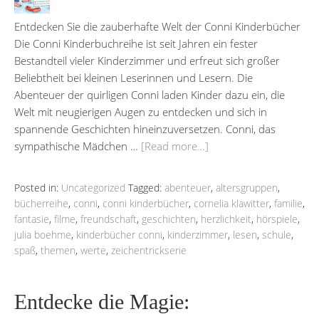
Entdecken Sie die zauberhafte Welt der Conni Kinderbücher
Die Conni Kinderbuchreihe ist seit Jahren ein fester
Bestandteil vieler Kinderzimmer und erfreut sich großer
Beliebtheit bei kleinen Leserinnen und Lesern. Die
Abenteuer der quirligen Conni laden Kinder dazu ein, die
Welt mit neugierigen Augen zu entdecken und sich in
spannende Geschichten hineinzuversetzen. Conni, das
sympathische Mädchen …
[Read more…]
Posted in:
Uncategorized
Tagged:
abenteuer
,
altersgruppen
,
bücherreihe
,
conni
,
conni kinderbücher
,
cornelia klawitter
,
familie
,
fantasie
,
filme
,
freundschaft
,
geschichten
,
herzlichkeit
,
hörspiele
,
julia boehme
,
kinderbücher conni
,
kinderzimmer
,
lesen
,
schule
,
spaß
,
themen
,
werte
,
zeichentrickserie
Entdecke die Magie: