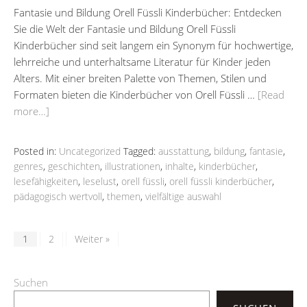
Fantasie und Bildung Orell Füssli Kinderbücher: Entdecken
Sie die Welt der Fantasie und Bildung Orell Füssli
Kinderbücher sind seit langem ein Synonym für hochwertige,
lehrreiche und unterhaltsame Literatur für Kinder jeden
Alters. Mit einer breiten Palette von Themen, Stilen und
Formaten bieten die Kinderbücher von Orell Füssli …
[Read
more…]
Posted in:
Uncategorized
Tagged:
ausstattung
,
bildung
,
fantasie
,
genres
,
geschichten
,
illustrationen
,
inhalte
,
kinderbücher
,
lesefähigkeiten
,
leselust
,
orell füssli
,
orell füssli kinderbücher
,
pädagogisch wertvoll
,
themen
,
vielfältige auswahl
1
2
Weiter »
Suchen