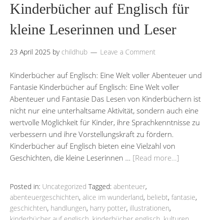
Kinderbücher auf Englisch für
kleine Leserinnen und Leser
23 April 2025
by
childhub
Leave a Comment
Kinderbücher auf Englisch: Eine Welt voller Abenteuer und
Fantasie Kinderbücher auf Englisch: Eine Welt voller
Abenteuer und Fantasie Das Lesen von Kinderbüchern ist
nicht nur eine unterhaltsame Aktivität, sondern auch eine
wertvolle Möglichkeit für Kinder, ihre Sprachkenntnisse zu
verbessern und ihre Vorstellungskraft zu fördern.
Kinderbücher auf Englisch bieten eine Vielzahl von
Geschichten, die kleine Leserinnen …
[Read more…]
Posted in:
Uncategorized
Tagged:
abenteuer
,
abenteuergeschichten
,
alice im wunderland
,
beliebt
,
fantasie
,
geschichten
,
handlungen
,
harry potter
,
illustrationen
,
kinderbücher auf englisch
,
kinderbücher englisch
,
kulturen
,