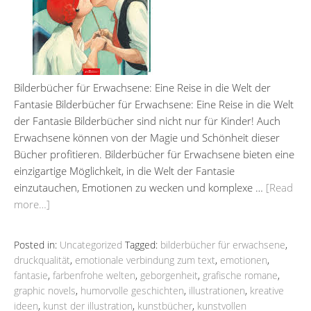
Bilderbücher für Erwachsene: Eine Reise in die Welt der
Fantasie Bilderbücher für Erwachsene: Eine Reise in die Welt
der Fantasie Bilderbücher sind nicht nur für Kinder! Auch
Erwachsene können von der Magie und Schönheit dieser
Bücher profitieren. Bilderbücher für Erwachsene bieten eine
einzigartige Möglichkeit, in die Welt der Fantasie
einzutauchen, Emotionen zu wecken und komplexe …
[Read
more…]
Posted in:
Uncategorized
Tagged:
bilderbücher für erwachsene
,
druckqualität
,
emotionale verbindung zum text
,
emotionen
,
fantasie
,
farbenfrohe welten
,
geborgenheit
,
grafische romane
,
graphic novels
,
humorvolle geschichten
,
illustrationen
,
kreative
ideen
,
kunst der illustration
,
kunstbücher
,
kunstvollen