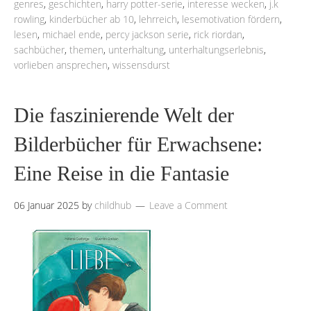
genres
,
geschichten
,
harry potter-serie
,
interesse wecken
,
j.k
rowling
,
kinderbücher ab 10
,
lehrreich
,
lesemotivation fördern
,
lesen
,
michael ende
,
percy jackson serie
,
rick riordan
,
sachbücher
,
themen
,
unterhaltung
,
unterhaltungserlebnis
,
vorlieben ansprechen
,
wissensdurst
Die faszinierende Welt der
Bilderbücher für Erwachsene:
Eine Reise in die Fantasie
06 Januar 2025
by
childhub
Leave a Comment