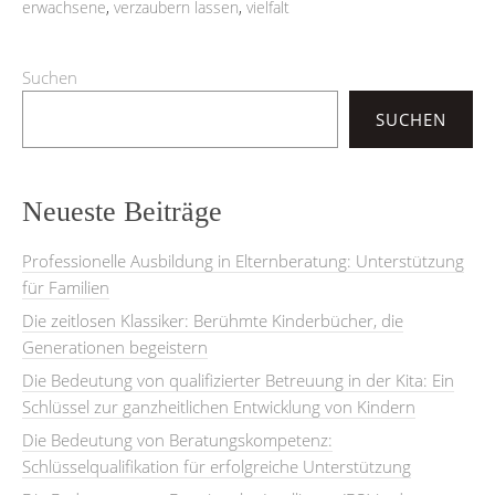
erwachsene
,
verzaubern lassen
,
vielfalt
Suchen
SUCHEN
Neueste Beiträge
Professionelle Ausbildung in Elternberatung: Unterstützung
für Familien
Die zeitlosen Klassiker: Berühmte Kinderbücher, die
Generationen begeistern
Die Bedeutung von qualifizierter Betreuung in der Kita: Ein
Schlüssel zur ganzheitlichen Entwicklung von Kindern
Die Bedeutung von Beratungskompetenz:
Schlüsselqualifikation für erfolgreiche Unterstützung