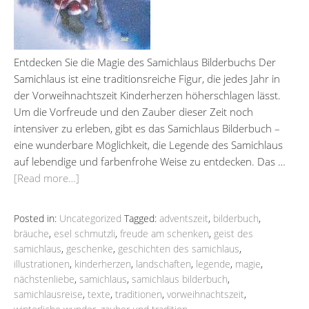
Entdecken Sie die Magie des Samichlaus Bilderbuchs Der
Samichlaus ist eine traditionsreiche Figur, die jedes Jahr in
der Vorweihnachtszeit Kinderherzen höherschlagen lässt.
Um die Vorfreude und den Zauber dieser Zeit noch
intensiver zu erleben, gibt es das Samichlaus Bilderbuch –
eine wunderbare Möglichkeit, die Legende des Samichlaus
auf lebendige und farbenfrohe Weise zu entdecken. Das …
[Read more…]
Posted in:
Uncategorized
Tagged:
adventszeit
,
bilderbuch
,
bräuche
,
esel schmutzli
,
freude am schenken
,
geist des
samichlaus
,
geschenke
,
geschichten des samichlaus
,
illustrationen
,
kinderherzen
,
landschaften
,
legende
,
magie
,
nächstenliebe
,
samichlaus
,
samichlaus bilderbuch
,
samichlausreise
,
texte
,
traditionen
,
vorweihnachtszeit
,