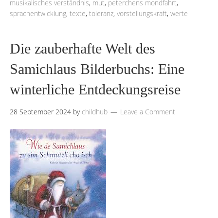
musikalisches verständnis
,
mut
,
peterchens mondfahrt
,
sprachentwicklung
,
texte
,
toleranz
,
vorstellungskraft
,
werte
Die zauberhafte Welt des
Samichlaus Bilderbuchs: Eine
winterliche Entdeckungsreise
28 September 2024
by
childhub
Leave a Comment