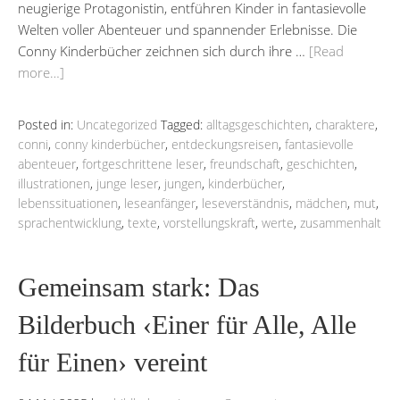
neugierige Protagonistin, entführen Kinder in fantasievolle
Welten voller Abenteuer und spannender Erlebnisse. Die
Conny Kinderbücher zeichnen sich durch ihre …
[Read
more…]
Posted in:
Uncategorized
Tagged:
alltagsgeschichten
,
charaktere
,
conni
,
conny kinderbücher
,
entdeckungsreisen
,
fantasievolle
abenteuer
,
fortgeschrittene leser
,
freundschaft
,
geschichten
,
illustrationen
,
junge leser
,
jungen
,
kinderbücher
,
lebenssituationen
,
leseanfänger
,
leseverständnis
,
mädchen
,
mut
,
sprachentwicklung
,
texte
,
vorstellungskraft
,
werte
,
zusammenhalt
Gemeinsam stark: Das
Bilderbuch ‹Einer für Alle, Alle
für Einen› vereint