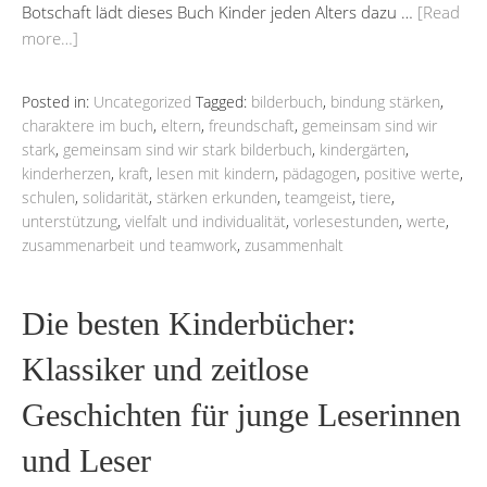
Botschaft lädt dieses Buch Kinder jeden Alters dazu …
[Read
more…]
Posted in:
Uncategorized
Tagged:
bilderbuch
,
bindung stärken
,
charaktere im buch
,
eltern
,
freundschaft
,
gemeinsam sind wir
stark
,
gemeinsam sind wir stark bilderbuch
,
kindergärten
,
kinderherzen
,
kraft
,
lesen mit kindern
,
pädagogen
,
positive werte
,
schulen
,
solidarität
,
stärken erkunden
,
teamgeist
,
tiere
,
unterstützung
,
vielfalt und individualität
,
vorlesestunden
,
werte
,
zusammenarbeit und teamwork
,
zusammenhalt
Die besten Kinderbücher:
Klassiker und zeitlose
Geschichten für junge Leserinnen
und Leser