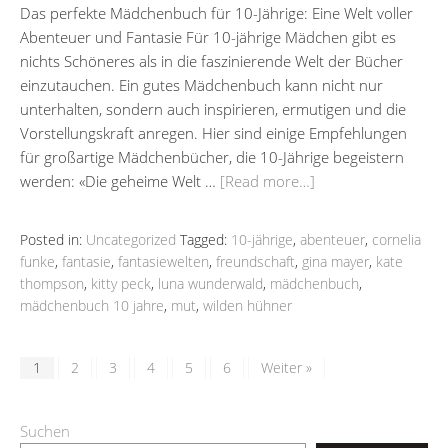
Das perfekte Mädchenbuch für 10-Jährige: Eine Welt voller
Abenteuer und Fantasie Für 10-jährige Mädchen gibt es
nichts Schöneres als in die faszinierende Welt der Bücher
einzutauchen. Ein gutes Mädchenbuch kann nicht nur
unterhalten, sondern auch inspirieren, ermutigen und die
Vorstellungskraft anregen. Hier sind einige Empfehlungen
für großartige Mädchenbücher, die 10-Jährige begeistern
werden: «Die geheime Welt …
[Read more…]
Posted in:
Uncategorized
Tagged:
10-jährige
,
abenteuer
,
cornelia
funke
,
fantasie
,
fantasiewelten
,
freundschaft
,
gina mayer
,
kate
thompson
,
kitty peck
,
luna wunderwald
,
mädchenbuch
,
mädchenbuch 10 jahre
,
mut
,
wilden hühner
1
2
3
4
5
6
Weiter »
Suchen