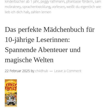
kinderbücher ab 1 jahr
,
peggy rathmann
,
phantasie fördern
,
sam
mcbratney
,
sprachentwicklung
,
vorlesen
,
weißt du eigentlich wie
lieb ich dich hab
,
zahlen lernen
Das perfekte Mädchenbuch für
10-jährige Leserinnen:
Spannende Abenteuer und
magische Welten
22 Februar 2025
by
childhub
Leave a Comment