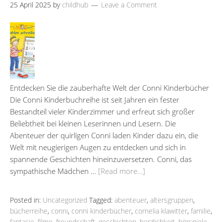
25 April 2025
by
childhub
Leave a Comment
Entdecken Sie die zauberhafte Welt der Conni Kinderbücher
Die Conni Kinderbuchreihe ist seit Jahren ein fester
Bestandteil vieler Kinderzimmer und erfreut sich großer
Beliebtheit bei kleinen Leserinnen und Lesern. Die
Abenteuer der quirligen Conni laden Kinder dazu ein, die
Welt mit neugierigen Augen zu entdecken und sich in
spannende Geschichten hineinzuversetzen. Conni, das
sympathische Mädchen …
[Read more…]
Posted in:
Uncategorized
Tagged:
abenteuer
,
altersgruppen
,
bücherreihe
,
conni
,
conni kinderbücher
,
cornelia klawitter
,
familie
,
fantasie
,
filme
,
freundschaft
,
geschichten
,
herzlichkeit
,
hörspiele
,