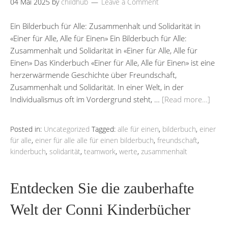
04 Mai 2025
by
childhub
Leave a Comment
Ein Bilderbuch für Alle: Zusammenhalt und Solidarität in
«Einer für Alle, Alle für Einen» Ein Bilderbuch für Alle:
Zusammenhalt und Solidarität in «Einer für Alle, Alle für
Einen» Das Kinderbuch «Einer für Alle, Alle für Einen» ist eine
herzerwärmende Geschichte über Freundschaft,
Zusammenhalt und Solidarität. In einer Welt, in der
Individualismus oft im Vordergrund steht, …
[Read more…]
Posted in:
Uncategorized
Tagged:
alle für einen
,
bilderbuch
,
einer
für alle
,
einer für alle alle für einen bilderbuch
,
freundschaft
,
kinderbuch
,
solidarität
,
teamwork
,
werte
,
zusammenhalt
Entdecken Sie die zauberhafte
Welt der Conni Kinderbücher