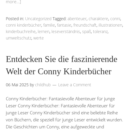
more…]
Posted in:
Uncategorized
Tagged:
abenteuer
,
charaktere
,
conni
,
conni kinderbücher
,
familie
,
fantasie
,
freundschaft
,
illustrationen
,
kinderbuchreihe
,
lernen
,
leseverständnis
,
spaß
,
toleranz
,
umweltschutz
,
werte
Entdecken Sie die faszinierende
Welt der Conny Kinderbücher
06 Mai 2025
by
childhub
Leave a Comment
Conny Kinderbücher: Fantasievolle Abenteuer für junge
Leser Conny Kinderbücher: Fantasievolle Abenteuer für
junge Leser Conny Kinderbücher sind eine beliebte Reihe
von Büchern, die speziell für junge Leser entwickelt wurden.
Die Geschichten um Conny, eine aufgeweckte und