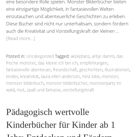
eine besondere Rolle spielen. Monster Bilderbücher bieten
eine einzigartige Möglichkeit, in fantasievollen Welten
einzutauchen und abenteuerliche Geschichten zu erleben.
Diese Bücher sind nicht nur unterhaltsam, sondern fördern
auch die Kreativität und Vorstellungskraft der kleinen …
[Read more…]
Posted in:
Uncategorized
Tagged:
akzeptanz
,
antje damm
,
das
freche monster
,
das kleine ich bin ich
,
empfehlungen
,
fantasievolle abenteuer
,
freundschaft
,
geschichten
,
illustrationen
,
kinder
,
kreativität
,
laura ellen anderson
,
mira lobe
,
monster
,
monster bilderbuch
,
monster bilderbücher
,
monsterparty im
wald
,
mut
,
spaß und fantasie
,
vorstellungskraft
Pädagogisch wertvolle
Kinderbücher für Kinder ab 1