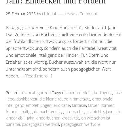
Jahr: Entdecken und Fördern
25 Februar 2025
by
childhub
Leave a Comment
Pädagogisch wertvolle Kinderbücher für Kinder ab 1 Jahr
Das Vorlesen von Büchern spielt eine entscheidende Rolle in
der frühkindlichen Entwicklung. Es fördert nicht nur die
Sprachentwicklung, sondern auch die Fantasie, Kreativität
und emotionale Intelligenz der Kinder. Für Eltern und
Erzieher ist es wichtig, Bücher auszuwählen, die nicht nur
unterhaltsam sind, sondern auch pädagogischen Wert
haben. …
[Read more…]
Posted in:
Uncategorized
Tagged:
abenteuerlust
,
bedingungslose
liebe
,
dankbarkeit
,
die kleine raupe nimmersatt
,
emotionale
intelligenz
,
empfehlungen
,
eric carle
,
fantasie
,
farben
,
formen
,
freundschaft
,
gute nacht gorilla
,
gute-nacht-geschichte
,
janosch
,
kinder ab 1 jahr
,
kinderbücher
,
kreativität
,
oh wie schön ist
panama
,
pädagogisch wertvoll
,
pädagogisch wertvolle