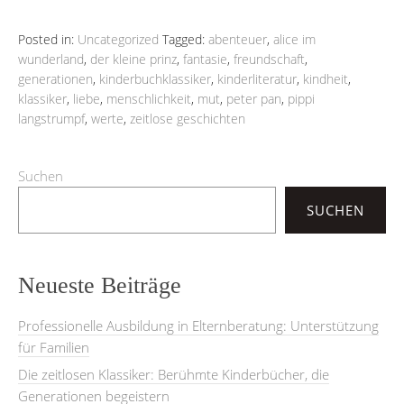
Posted in:
Uncategorized
Tagged:
abenteuer
,
alice im
wunderland
,
der kleine prinz
,
fantasie
,
freundschaft
,
generationen
,
kinderbuchklassiker
,
kinderliteratur
,
kindheit
,
klassiker
,
liebe
,
menschlichkeit
,
mut
,
peter pan
,
pippi
langstrumpf
,
werte
,
zeitlose geschichten
Suchen
SUCHEN
Neueste Beiträge
Professionelle Ausbildung in Elternberatung: Unterstützung
für Familien
Die zeitlosen Klassiker: Berühmte Kinderbücher, die
Generationen begeistern