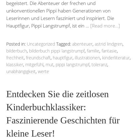
begeistert. Die Abenteuer der frechen und
unkonventionellen Pippi haben Generationen von
Leserinnen und Lesern fasziniert und inspiriert. Die
Hauptfigur, Pippi Langstrumpf, ist ein …
[Read more…]
Posted in:
Uncategorized
Tagged:
abenteuer
,
astrid lindgren
,
bilderbuch
,
bilderbuch pippi langstrumpf
,
familie
,
fantasie
,
frechheit
,
freundschaft
,
hauptfigur
,
illustrationen
,
kinderliteratur
,
klassiker
,
mitgefühl
,
mut
,
pippi langstrumpf
,
toleranz
,
unabhängigkeit
,
werte
Entdecken Sie die zeitlosen
Kinderbuchklassiker:
Faszinierende Geschichten für
kleine Leser!