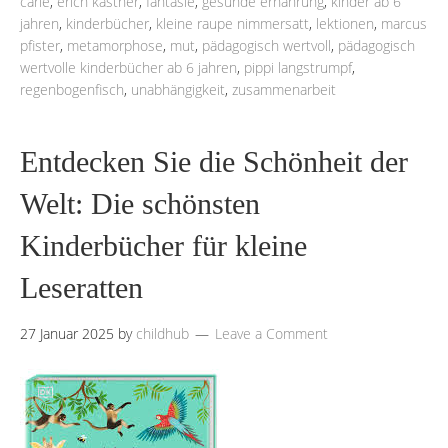
carle
,
erich kästner
,
fantasie
,
gesunde ernährung
,
kinder ab 6
jahren
,
kinderbücher
,
kleine raupe nimmersatt
,
lektionen
,
marcus
pfister
,
metamorphose
,
mut
,
pädagogisch wertvoll
,
pädagogisch
wertvolle kinderbücher ab 6 jahren
,
pippi langstrumpf
,
regenbogenfisch
,
unabhängigkeit
,
zusammenarbeit
Entdecken Sie die Schönheit der
Welt: Die schönsten
Kinderbücher für kleine
Leseratten
27 Januar 2025
by
childhub
Leave a Comment