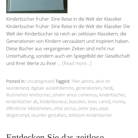
Kinderbücher früher: Eine Reise in die Welt der Klassiker
Kinderbücher früher: Eine Reise in die Welt der Klassiker Die
Welt der Kinderbücher ist reich an zeitlosen Klassikern, die
Generationen von Kindern verzaubert und inspiriert haben.
Diese Bücher aus vergangenen Zeiten sind nicht nur
Unterhaltung, sondern auch ein Spiegelbild der Gesellschaft
und ihrer Werte zu ihrer …
[Read more…]
Posted in:
Uncategorized
Tagged:
70er jahren
,
alice im
wunderland
,
digitale ausleihdienste
,
generationen
,
heidi
,
illustrierten lehrbücher
,
johann amos comenius
,
kinderbücher
,
kinderbücher alt
,
kinderliteratur
,
klassiker
,
lewis carroll
,
momo
,
öffentliche bibliotheken
,
orbis pictus
,
peter pan
,
pippi
langstrumpf
,
skurriler gestalten
,
zeitlosen kinderbücher
Entdecken Sie das zeitlose