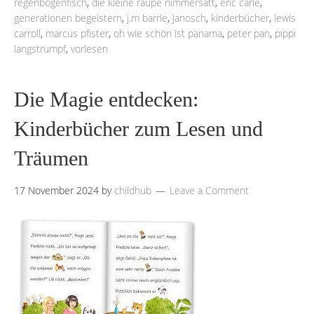
regenbogenfisch
,
die kleine raupe nimmersatt
,
eric carle
,
generationen begeistern
,
j.m barrie
,
janosch
,
kinderbücher
,
lewis
carroll
,
marcus pfister
,
oh wie schön ist panama
,
peter pan
,
pippi
langstrumpf
,
vorlesen
Die Magie entdecken:
Kinderbücher zum Lesen und
Träumen
17 November 2024
by
childhub
Leave a Comment