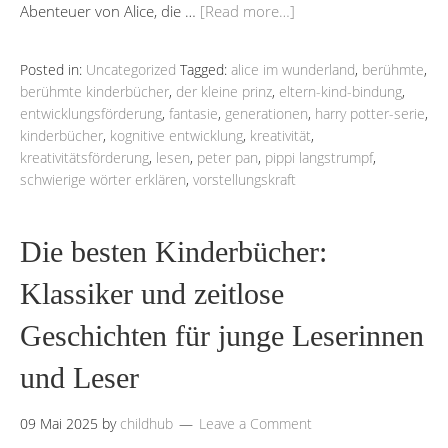
Abenteuer von Alice, die …
[Read more…]
Posted in:
Uncategorized
Tagged:
alice im wunderland
,
berühmte
,
berühmte kinderbücher
,
der kleine prinz
,
eltern-kind-bindung
,
entwicklungsförderung
,
fantasie
,
generationen
,
harry potter-serie
,
kinderbücher
,
kognitive entwicklung
,
kreativität
,
kreativitätsförderung
,
lesen
,
peter pan
,
pippi langstrumpf
,
schwierige wörter erklären
,
vorstellungskraft
Die besten Kinderbücher:
Klassiker und zeitlose
Geschichten für junge Leserinnen
und Leser
09 Mai 2025
by
childhub
Leave a Comment