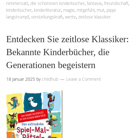
nimmersatt
,
die schönsten kinderbücher
,
fantasie
,
freundschaft
,
kinderbücher
,
kinderliteratur
,
magie
,
mitgefühl
,
mut
,
pippi
langstrumpf
,
vorstellungskraft
,
werte
,
zeitlose klassiker
Entdecken Sie zeitlose Klassiker:
Bekannte Kinderbücher, die
Generationen begeistern
18 Januar 2025
by
childhub
Leave a Comment