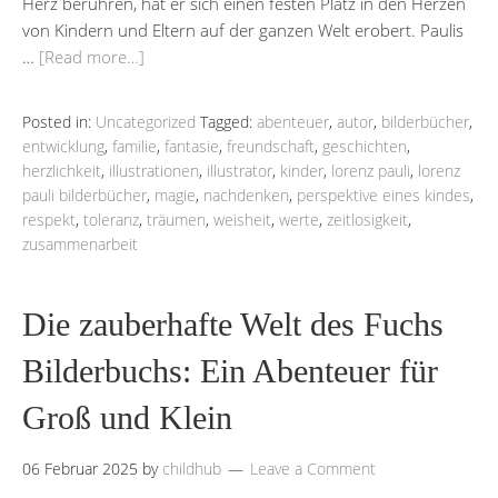
Herz berühren, hat er sich einen festen Platz in den Herzen
von Kindern und Eltern auf der ganzen Welt erobert. Paulis
…
[Read more…]
Posted in:
Uncategorized
Tagged:
abenteuer
,
autor
,
bilderbücher
,
entwicklung
,
familie
,
fantasie
,
freundschaft
,
geschichten
,
herzlichkeit
,
illustrationen
,
illustrator
,
kinder
,
lorenz pauli
,
lorenz
pauli bilderbücher
,
magie
,
nachdenken
,
perspektive eines kindes
,
respekt
,
toleranz
,
träumen
,
weisheit
,
werte
,
zeitlosigkeit
,
zusammenarbeit
Die zauberhafte Welt des Fuchs
Bilderbuchs: Ein Abenteuer für
Groß und Klein
06 Februar 2025
by
childhub
Leave a Comment