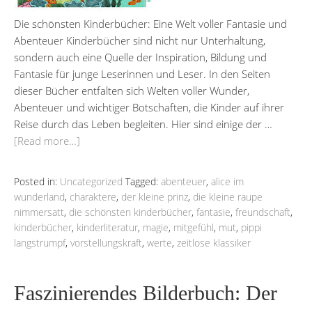
Die schönsten Kinderbücher: Eine Welt voller Fantasie und
Abenteuer Kinderbücher sind nicht nur Unterhaltung,
sondern auch eine Quelle der Inspiration, Bildung und
Fantasie für junge Leserinnen und Leser. In den Seiten
dieser Bücher entfalten sich Welten voller Wunder,
Abenteuer und wichtiger Botschaften, die Kinder auf ihrer
Reise durch das Leben begleiten. Hier sind einige der …
[Read more…]
Posted in:
Uncategorized
Tagged:
abenteuer
,
alice im
wunderland
,
charaktere
,
der kleine prinz
,
die kleine raupe
nimmersatt
,
die schönsten kinderbücher
,
fantasie
,
freundschaft
,
kinderbücher
,
kinderliteratur
,
magie
,
mitgefühl
,
mut
,
pippi
langstrumpf
,
vorstellungskraft
,
werte
,
zeitlose klassiker
Faszinierendes Bilderbuch: Der