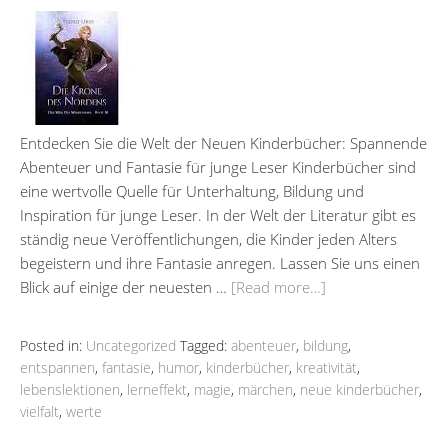
Entdecken Sie die Welt der Neuen Kinderbücher: Spannende
Abenteuer und Fantasie für junge Leser Kinderbücher sind
eine wertvolle Quelle für Unterhaltung, Bildung und
Inspiration für junge Leser. In der Welt der Literatur gibt es
ständig neue Veröffentlichungen, die Kinder jeden Alters
begeistern und ihre Fantasie anregen. Lassen Sie uns einen
Blick auf einige der neuesten …
[Read more…]
Posted in:
Uncategorized
Tagged:
abenteuer
,
bildung
,
entspannen
,
fantasie
,
humor
,
kinderbücher
,
kreativität
,
lebenslektionen
,
lerneffekt
,
magie
,
märchen
,
neue kinderbücher
,
vielfalt
,
werte