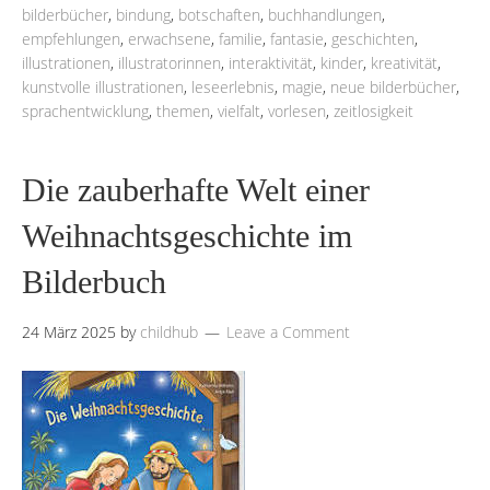
bilderbücher
,
bindung
,
botschaften
,
buchhandlungen
,
empfehlungen
,
erwachsene
,
familie
,
fantasie
,
geschichten
,
illustrationen
,
illustratorinnen
,
interaktivität
,
kinder
,
kreativität
,
kunstvolle illustrationen
,
leseerlebnis
,
magie
,
neue bilderbücher
,
sprachentwicklung
,
themen
,
vielfalt
,
vorlesen
,
zeitlosigkeit
Die zauberhafte Welt einer
Weihnachtsgeschichte im
Bilderbuch
24 März 2025
by
childhub
Leave a Comment