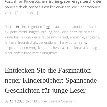
Auswahl an Kinderbüchern ist riesig, aber einige Geschichten
haben sich als zeitlose Klassiker erwiesen, die Generationen
von …
[Read more…]
Posted in:
Uncategorized
Tagged:
abenteuer
,
antoine de saint-
exupéry
,
astrid lindgren
,
bildung
,
der kleine prinz
,
die besten
kinderbücher
,
die kleine raupe nimmersatt
,
empathie
,
eric carle
,
fantasie
,
freundschaft
,
generationen
,
harry potter serie
,
inspiration
,
j.k rowling
,
kinderbücher
,
klassiker
,
kreativität
,
magie
,
pippi langstrumpf
,
vorstellungskraft
Entdecken Sie die Faszination
neuer Kinderbücher: Spannende
Geschichten für junge Leser
02 April 2025
by
childhub
Leave a Comment