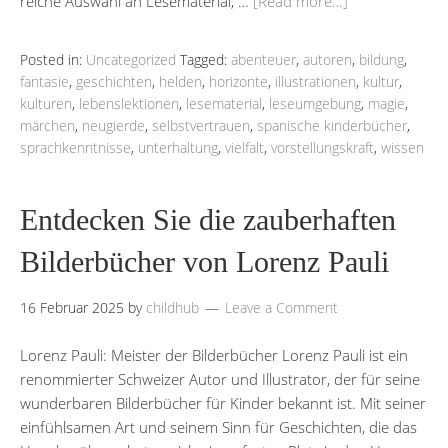
reiche Auswahl an Lesematerial, …
[Read more…]
Posted in:
Uncategorized
Tagged:
abenteuer
,
autoren
,
bildung
,
fantasie
,
geschichten
,
helden
,
horizonte
,
illustrationen
,
kultur
,
kulturen
,
lebenslektionen
,
lesematerial
,
leseumgebung
,
magie
,
märchen
,
neugierde
,
selbstvertrauen
,
spanische kinderbücher
,
sprachkenntnisse
,
unterhaltung
,
vielfalt
,
vorstellungskraft
,
wissen
Entdecken Sie die zauberhaften
Bilderbücher von Lorenz Pauli
16 Februar 2025
by
childhub
Leave a Comment
Lorenz Pauli: Meister der Bilderbücher Lorenz Pauli ist ein
renommierter Schweizer Autor und Illustrator, der für seine
wunderbaren Bilderbücher für Kinder bekannt ist. Mit seiner
einfühlsamen Art und seinem Sinn für Geschichten, die das