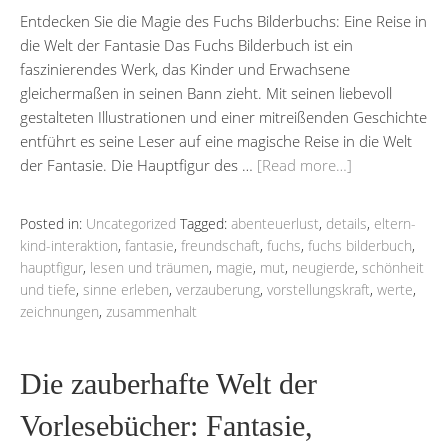
Entdecken Sie die Magie des Fuchs Bilderbuchs: Eine Reise in
die Welt der Fantasie Das Fuchs Bilderbuch ist ein
faszinierendes Werk, das Kinder und Erwachsene
gleichermaßen in seinen Bann zieht. Mit seinen liebevoll
gestalteten Illustrationen und einer mitreißenden Geschichte
entführt es seine Leser auf eine magische Reise in die Welt
der Fantasie. Die Hauptfigur des …
[Read more…]
Posted in:
Uncategorized
Tagged:
abenteuerlust
,
details
,
eltern-
kind-interaktion
,
fantasie
,
freundschaft
,
fuchs
,
fuchs bilderbuch
,
hauptfigur
,
lesen und träumen
,
magie
,
mut
,
neugierde
,
schönheit
und tiefe
,
sinne erleben
,
verzauberung
,
vorstellungskraft
,
werte
,
zeichnungen
,
zusammenhalt
Die zauberhafte Welt der
Vorlesebücher: Fantasie,