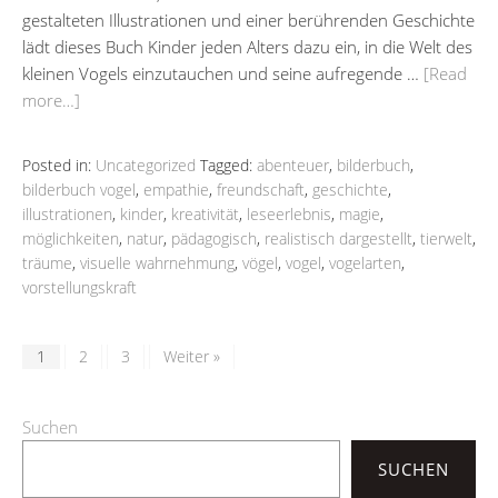
gestalteten Illustrationen und einer berührenden Geschichte
lädt dieses Buch Kinder jeden Alters dazu ein, in die Welt des
kleinen Vogels einzutauchen und seine aufregende …
[Read
more…]
Posted in:
Uncategorized
Tagged:
abenteuer
,
bilderbuch
,
bilderbuch vogel
,
empathie
,
freundschaft
,
geschichte
,
illustrationen
,
kinder
,
kreativität
,
leseerlebnis
,
magie
,
möglichkeiten
,
natur
,
pädagogisch
,
realistisch dargestellt
,
tierwelt
,
träume
,
visuelle wahrnehmung
,
vögel
,
vogel
,
vogelarten
,
vorstellungskraft
1
2
3
Weiter »
Suchen
SUCHEN