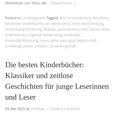
Abenteuer von Alice, die …
[Read more…]
Posted in:
Uncategorized
Tagged:
alice im wunderland
,
berühmte
,
berühmte kinderbücher
,
der kleine prinz
,
eltern-kind-bindung
,
entwicklungsförderung
,
fantasie
,
generationen
,
harry potter-serie
,
kinderbücher
,
kognitive entwicklung
,
kreativität
,
kreativitätsförderung
,
lesen
,
peter pan
,
pippi langstrumpf
,
schwierige wörter erklären
,
vorstellungskraft
Die besten Kinderbücher:
Klassiker und zeitlose
Geschichten für junge Leserinnen
und Leser
09 Mai 2025
by
childhub
Leave a Comment