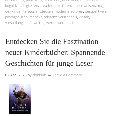
kognitive fähigkeiten
,
kreativität
,
kulturen
,
lebensweisen
,
magie
der kinderliteratur entdecken
,
moderne autoren
,
perspektiven
,
protagonisten
,
respekt
,
toleranz
,
verständnis
,
vielfalt
,
vorstellungskraft
,
welten
,
werte
,
wortschatz
Entdecken Sie die Faszination
neuer Kinderbücher: Spannende
Geschichten für junge Leser
02 April 2025
by
childhub
Leave a Comment