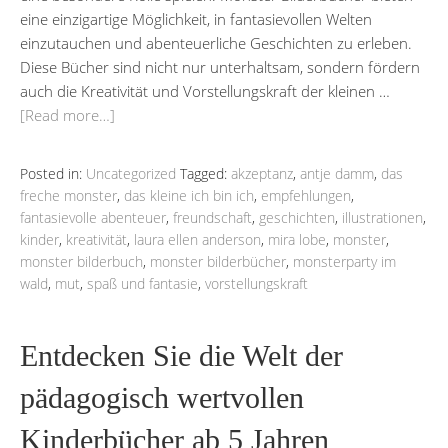
eine einzigartige Möglichkeit, in fantasievollen Welten
einzutauchen und abenteuerliche Geschichten zu erleben.
Diese Bücher sind nicht nur unterhaltsam, sondern fördern
auch die Kreativität und Vorstellungskraft der kleinen …
[Read more…]
Posted in:
Uncategorized
Tagged:
akzeptanz
,
antje damm
,
das
freche monster
,
das kleine ich bin ich
,
empfehlungen
,
fantasievolle abenteuer
,
freundschaft
,
geschichten
,
illustrationen
,
kinder
,
kreativität
,
laura ellen anderson
,
mira lobe
,
monster
,
monster bilderbuch
,
monster bilderbücher
,
monsterparty im
wald
,
mut
,
spaß und fantasie
,
vorstellungskraft
Entdecken Sie die Welt der
pädagogisch wertvollen
Kinderbücher ab 5 Jahren