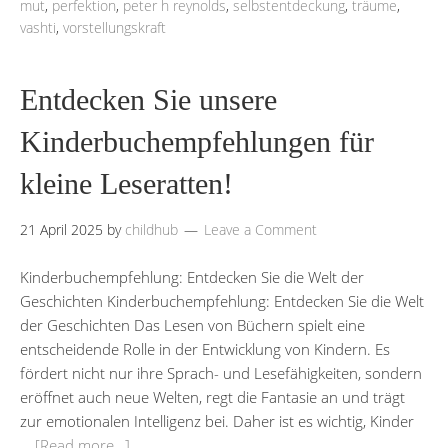
mut
,
perfektion
,
peter h reynolds
,
selbstentdeckung
,
träume
,
vashti
,
vorstellungskraft
Entdecken Sie unsere
Kinderbuchempfehlungen für
kleine Leseratten!
21 April 2025
by
childhub
Leave a Comment
Kinderbuchempfehlung: Entdecken Sie die Welt der
Geschichten Kinderbuchempfehlung: Entdecken Sie die Welt
der Geschichten Das Lesen von Büchern spielt eine
entscheidende Rolle in der Entwicklung von Kindern. Es
fördert nicht nur ihre Sprach- und Lesefähigkeiten, sondern
eröffnet auch neue Welten, regt die Fantasie an und trägt
zur emotionalen Intelligenz bei. Daher ist es wichtig, Kinder
…
[Read more…]