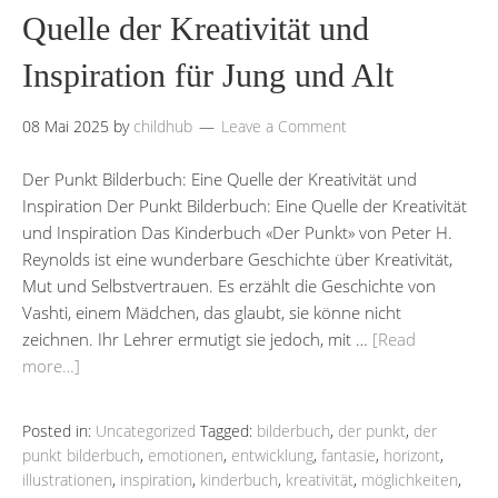
Quelle der Kreativität und
Inspiration für Jung und Alt
08 Mai 2025
by
childhub
Leave a Comment
Der Punkt Bilderbuch: Eine Quelle der Kreativität und
Inspiration Der Punkt Bilderbuch: Eine Quelle der Kreativität
und Inspiration Das Kinderbuch «Der Punkt» von Peter H.
Reynolds ist eine wunderbare Geschichte über Kreativität,
Mut und Selbstvertrauen. Es erzählt die Geschichte von
Vashti, einem Mädchen, das glaubt, sie könne nicht
zeichnen. Ihr Lehrer ermutigt sie jedoch, mit …
[Read
more…]
Posted in:
Uncategorized
Tagged:
bilderbuch
,
der punkt
,
der
punkt bilderbuch
,
emotionen
,
entwicklung
,
fantasie
,
horizont
,
illustrationen
,
inspiration
,
kinderbuch
,
kreativität
,
möglichkeiten
,