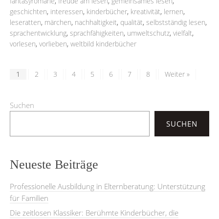
fantasyromane
,
freude am lesen
,
gemeinsames lesen
,
geschichten
,
interessen
,
kinderbücher
,
kreativität
,
lernen
,
leseratten
,
märchen
,
nachhaltigkeit
,
qualität
,
selbstständig lesen
,
sprachentwicklung
,
sprachfähigkeiten
,
umweltschutz
,
vielfalt
,
vorlesen
,
vorlieben
,
weltbild kinderbücher
1
2
3
4
5
6
7
8
Weiter »
Suchen
SUCHEN
Neueste Beiträge
Professionelle Ausbildung in Elternberatung: Unterstützung
für Familien
Die zeitlosen Klassiker: Berühmte Kinderbücher, die