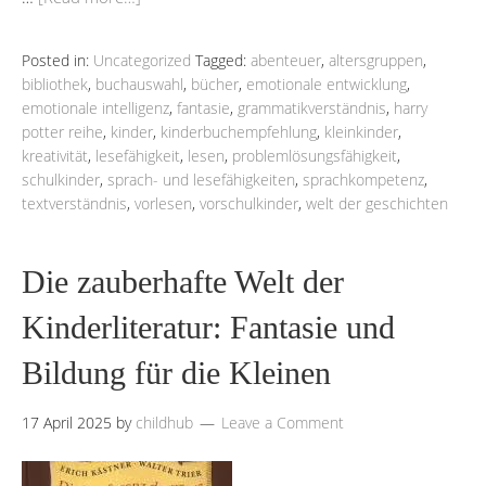
Posted in:
Uncategorized
Tagged:
abenteuer
,
altersgruppen
,
bibliothek
,
buchauswahl
,
bücher
,
emotionale entwicklung
,
emotionale intelligenz
,
fantasie
,
grammatikverständnis
,
harry
potter reihe
,
kinder
,
kinderbuchempfehlung
,
kleinkinder
,
kreativität
,
lesefähigkeit
,
lesen
,
problemlösungsfähigkeit
,
schulkinder
,
sprach- und lesefähigkeiten
,
sprachkompetenz
,
textverständnis
,
vorlesen
,
vorschulkinder
,
welt der geschichten
Die zauberhafte Welt der
Kinderliteratur: Fantasie und
Bildung für die Kleinen
17 April 2025
by
childhub
Leave a Comment