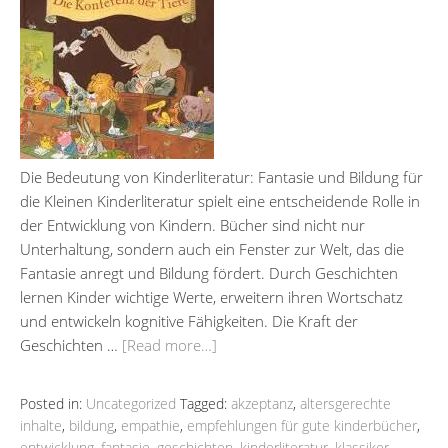
Die Bedeutung von Kinderliteratur: Fantasie und Bildung für
die Kleinen Kinderliteratur spielt eine entscheidende Rolle in
der Entwicklung von Kindern. Bücher sind nicht nur
Unterhaltung, sondern auch ein Fenster zur Welt, das die
Fantasie anregt und Bildung fördert. Durch Geschichten
lernen Kinder wichtige Werte, erweitern ihren Wortschatz
und entwickeln kognitive Fähigkeiten. Die Kraft der
Geschichten …
[Read more…]
Posted in:
Uncategorized
Tagged:
akzeptanz
,
altersgerechte
inhalte
,
bildung
,
empathie
,
empfehlungen für gute kinderbücher
,
entwicklung
,
fantasie
,
geschichten
,
kinderliteratur
,
klassiker
,