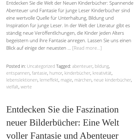
Entdecken Sie die Welt der Neuen Kinderbücher: Spannende
Abenteuer und Fantasie für junge Leser Kinderbücher sind
eine wertvolle Quelle für Unterhaltung, Bildung und
Inspiration für junge Leser. In der Welt der Literatur gibt es
ständig neue Veröffentlichungen, die Kinder jeden Alters
begeistern und ihre Fantasie anregen. Lassen Sie uns einen
Blick auf einige der neuesten …
[Read more…]
Posted in:
Uncategorized
Tagged:
abenteuer
,
bildung
,
entspannen
,
fantasie
,
humor
,
kinderbücher
,
kreativität
,
lebenslektionen
,
lerneffekt
,
magie
,
märchen
,
neue kinderbücher
,
vielfalt
,
werte
Entdecken Sie die Faszination
neuer Bilderbücher: Eine Welt
voller Fantasie und Abenteuer