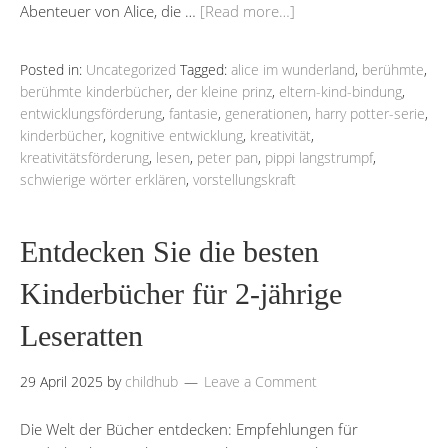
Abenteuer von Alice, die …
[Read more…]
Posted in:
Uncategorized
Tagged:
alice im wunderland
,
berühmte
,
berühmte kinderbücher
,
der kleine prinz
,
eltern-kind-bindung
,
entwicklungsförderung
,
fantasie
,
generationen
,
harry potter-serie
,
kinderbücher
,
kognitive entwicklung
,
kreativität
,
kreativitätsförderung
,
lesen
,
peter pan
,
pippi langstrumpf
,
schwierige wörter erklären
,
vorstellungskraft
Entdecken Sie die besten
Kinderbücher für 2-jährige
Leseratten
29 April 2025
by
childhub
Leave a Comment
Die Welt der Bücher entdecken: Empfehlungen für