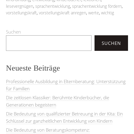
lesevergnügen
,
sprachentwicklung
,
sprachentwicklung fördern
,
vorstellungskraft
,
vorstellungskraft anregen
,
werte
,
wichtig
Suchen
SUCHEN
Neueste Beiträge
Professionelle Ausbildung in Elternberatung: Unterstützung
für Familien
Die zeitlosen Klassiker: Berühmte Kinderbücher, die
Generationen begeistern
Die Bedeutung von qualifizierter Betreuung in der Kita: Ein
Schlüssel zur ganzheitlichen Entwicklung von Kindern
Die Bedeutung von Beratungskompetenz: