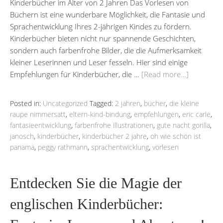
Kinderbücher im Alter von 2 Jahren Das Vorlesen von
Büchern ist eine wunderbare Möglichkeit, die Fantasie und
Sprachentwicklung Ihres 2-jährigen Kindes zu fördern.
Kinderbücher bieten nicht nur spannende Geschichten,
sondern auch farbenfrohe Bilder, die die Aufmerksamkeit
kleiner Leserinnen und Leser fesseln. Hier sind einige
Empfehlungen für Kinderbücher, die …
[Read more…]
Posted in:
Uncategorized
Tagged:
2 jahren
,
bücher
,
die kleine
raupe nimmersatt
,
eltern-kind-bindung
,
empfehlungen
,
eric carle
,
fantasieentwicklung
,
farbenfrohe illustrationen
,
gute nacht gorilla
,
janosch
,
kinderbücher
,
kinderbücher 2 jahre
,
oh wie schön ist
panama
,
peggy rathmann
,
sprachentwicklung
,
vorlesen
Entdecken Sie die Magie der
englischen Kinderbücher: