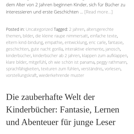
dem Alter von 2 Jahren beginnen Kinder, sich für Bücher zu
interessieren und erste Geschichten …
[Read more…]
Posted in:
Uncategorized
Tagged:
2 jahren
,
altersgerechte
themen
,
bilder
,
die kleine raupe nimmersatt
,
einfache texte
,
eltern-kind-bindung
,
empathie
,
entwicklung
,
eric carle
,
fantasie
,
geschichten
,
gute nacht gorilla
,
interaktive elemente
,
janosch
,
kinderbücher
,
kinderbücher ab 2 jahren
,
klappen zum aufklappen
,
klare bilder
,
mitgefühl
,
oh wie schön ist panama
,
peggy rathmann
,
sprachfähigkeiten
,
texturen zum fühlen
,
verständnis
,
vorlesen
,
vorstellungskraft
,
wiederkehrende muster
Die zauberhafte Welt der
Kinderbücher: Fantasie, Lernen
und Abenteuer für junge Leser