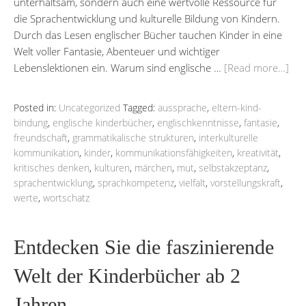
unterhaltsam, sondern auch eine wertvolle Ressource für
die Sprachentwicklung und kulturelle Bildung von Kindern.
Durch das Lesen englischer Bücher tauchen Kinder in eine
Welt voller Fantasie, Abenteuer und wichtiger
Lebenslektionen ein. Warum sind englische …
[Read more…]
Posted in:
Uncategorized
Tagged:
aussprache
,
eltern-kind-
bindung
,
englische kinderbücher
,
englischkenntnisse
,
fantasie
,
freundschaft
,
grammatikalische strukturen
,
interkulturelle
kommunikation
,
kinder
,
kommunikationsfähigkeiten
,
kreativität
,
kritisches denken
,
kulturen
,
märchen
,
mut
,
selbstakzeptanz
,
sprachentwicklung
,
sprachkompetenz
,
vielfalt
,
vorstellungskraft
,
werte
,
wortschatz
Entdecken Sie die faszinierende
Welt der Kinderbücher ab 2
Jahren