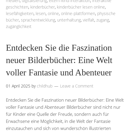
medien
,
digitalisierung
,
eltern-kind-interaktion
,
interaktive
geschichten
,
kinderbücher
,
kinderbücher lesen online
,
lesefähigkeiten
,
lesen
,
online
,
online-plattformen
,
physische
bücher
,
sprachentwicklung
,
unterhaltung
,
vielfalt
,
zugang
,
zugänglichkeit
Entdecken Sie die Faszination
neuer Bilderbücher: Eine Welt
voller Fantasie und Abenteuer
01 April 2025
by
childhub
Leave a Comment
Entdecken Sie die Faszination neuer Bilderbücher: Eine Welt
voller Fantasie und Abenteuer Bilderbücher sind nicht nur
für Kinder eine Quelle der Freude, sondern auch für
Erwachsene eine Möglichkeit, in die Welt der Fantasie
einzutauchen und sich von wunderschön illustrierten