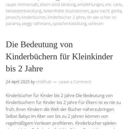
raupe nimmersatt
,
eltern-kind-bindung
,
empfehlungen
,
eric carle
,
fantasieentwicklung
,
farbenfrohe illustrationen
,
gute nacht gorilla
,
janosch
,
kinderbücher
,
kinderbücher 2 jahre
,
oh wie schön ist
panama
,
peggy rathmann
,
sprachentwicklung
,
vorlesen
Die Bedeutung von
Kinderbüchern für Kleinkinder
bis 2 Jahre
24 April 2025
by
childhub
Leave a Comment
Kinderbücher für Kinder bis 2 Jahre Die Bedeutung von
Kinderbüchern für Kinder bis 2 Jahre Für Eltern ist es nie zu
früh, ihren Kindern die Welt der Bücher näherzubringen.
Selbst Babys im Alter von bis zu 2 Jahren können von
regelmäßigem Vorlesen profitieren. Kinderbücher spielen