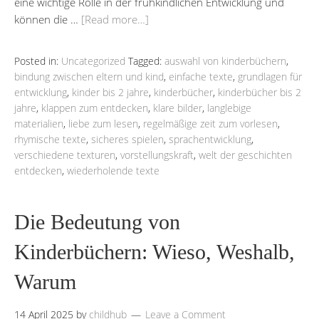
eine wichtige Rolle in der frühkindlichen Entwicklung und
können die …
[Read more…]
Posted in:
Uncategorized
Tagged:
auswahl von kinderbüchern
,
bindung zwischen eltern und kind
,
einfache texte
,
grundlagen für
entwicklung
,
kinder bis 2 jahre
,
kinderbücher
,
kinderbücher bis 2
jahre
,
klappen zum entdecken
,
klare bilder
,
langlebige
materialien
,
liebe zum lesen
,
regelmäßige zeit zum vorlesen
,
rhymische texte
,
sicheres spielen
,
sprachentwicklung
,
verschiedene texturen
,
vorstellungskraft
,
welt der geschichten
entdecken
,
wiederholende texte
Die Bedeutung von
Kinderbüchern: Wieso, Weshalb,
Warum
14 April 2025
by
childhub
Leave a Comment