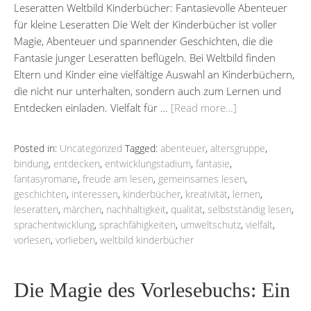
Leseratten Weltbild Kinderbücher: Fantasievolle Abenteuer
für kleine Leseratten Die Welt der Kinderbücher ist voller
Magie, Abenteuer und spannender Geschichten, die die
Fantasie junger Leseratten beflügeln. Bei Weltbild finden
Eltern und Kinder eine vielfältige Auswahl an Kinderbüchern,
die nicht nur unterhalten, sondern auch zum Lernen und
Entdecken einladen. Vielfalt für …
[Read more…]
Posted in:
Uncategorized
Tagged:
abenteuer
,
altersgruppe
,
bindung
,
entdecken
,
entwicklungstadium
,
fantasie
,
fantasyromane
,
freude am lesen
,
gemeinsames lesen
,
geschichten
,
interessen
,
kinderbücher
,
kreativität
,
lernen
,
leseratten
,
märchen
,
nachhaltigkeit
,
qualität
,
selbstständig lesen
,
sprachentwicklung
,
sprachfähigkeiten
,
umweltschutz
,
vielfalt
,
vorlesen
,
vorlieben
,
weltbild kinderbücher
Die Magie des Vorlesebuchs: Ein