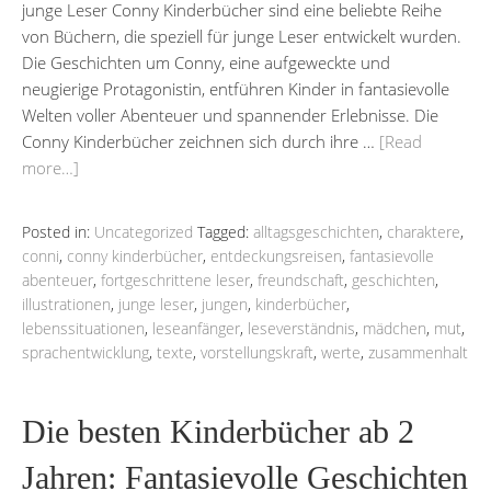
junge Leser Conny Kinderbücher sind eine beliebte Reihe
von Büchern, die speziell für junge Leser entwickelt wurden.
Die Geschichten um Conny, eine aufgeweckte und
neugierige Protagonistin, entführen Kinder in fantasievolle
Welten voller Abenteuer und spannender Erlebnisse. Die
Conny Kinderbücher zeichnen sich durch ihre …
[Read
more…]
Posted in:
Uncategorized
Tagged:
alltagsgeschichten
,
charaktere
,
conni
,
conny kinderbücher
,
entdeckungsreisen
,
fantasievolle
abenteuer
,
fortgeschrittene leser
,
freundschaft
,
geschichten
,
illustrationen
,
junge leser
,
jungen
,
kinderbücher
,
lebenssituationen
,
leseanfänger
,
leseverständnis
,
mädchen
,
mut
,
sprachentwicklung
,
texte
,
vorstellungskraft
,
werte
,
zusammenhalt
Die besten Kinderbücher ab 2
Jahren: Fantasievolle Geschichten