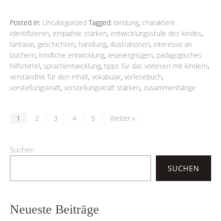
Posted in:
Uncategorized
Tagged:
bindung
,
charaktere
identifizieren
,
empathie stärken
,
entwicklungsstufe des kindes
,
fantasie
,
geschichten
,
handlung
,
illustrationen
,
interesse an
büchern
,
kindliche entwicklung
,
lesevergnügen
,
pädagogisches
hilfsmittel
,
sprachentwicklung
,
tipps für das vorlesen mit kindern
,
verständnis für den inhalt
,
vokabular
,
vorlesebuch
,
vorstellungskraft
,
vorstellungskraft stärken
,
zusammenhänge
1
2
3
4
5
Weiter »
Suchen
SUCHEN
Neueste Beiträge