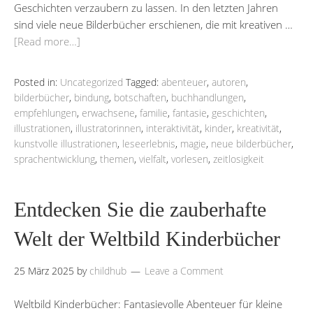
Geschichten verzaubern zu lassen. In den letzten Jahren
sind viele neue Bilderbücher erschienen, die mit kreativen …
[Read more…]
Posted in:
Uncategorized
Tagged:
abenteuer
,
autoren
,
bilderbücher
,
bindung
,
botschaften
,
buchhandlungen
,
empfehlungen
,
erwachsene
,
familie
,
fantasie
,
geschichten
,
illustrationen
,
illustratorinnen
,
interaktivität
,
kinder
,
kreativität
,
kunstvolle illustrationen
,
leseerlebnis
,
magie
,
neue bilderbücher
,
sprachentwicklung
,
themen
,
vielfalt
,
vorlesen
,
zeitlosigkeit
Entdecken Sie die zauberhafte
Welt der Weltbild Kinderbücher
25 März 2025
by
childhub
Leave a Comment
Weltbild Kinderbücher: Fantasievolle Abenteuer für kleine