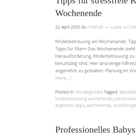
Tipps für stressfreie
Wochenende
22 April 2025
by
childhub
Leave a Co
Kinderbetreuung am Wochenende: Tipp
Tipps für Eltern Das Wochenende steht 
Herausforderung, Kinderbetreuung zu o
berufstätig sind. Hier sind einige hilf
angenehm zu gestalten: Planung im Vora
more…]
Posted in:
Uncategorized
Tagged:
aktivität
kinderbetreuung wochenende
,
kommunika
angebote
,
tipps
,
wochenende
,
zuverlässig
Professionelles Babys