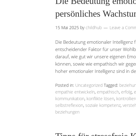
Die Bedeutung emotion
persönliches Wachstu
15 Mai 2025
by
childhub
Leave a Com
Die Bedeutung emotionaler Intelligenz fü
entscheidender Faktor für unser Wohlbe
darauf, wie gut wir unsere eigenen Emo
können, sowie wie empathisch wir geg
hoher emotionaler Intelligenz sind in 
Posted in:
Uncategorized
Tagged:
beziehu
empathie entwickeln
,
empathisch
,
erfolg
,
e
kommunikation
,
konflikte lösen
,
kontrollie
selbstreflexion
,
soziale kompetenz
,
verste
beziehungen