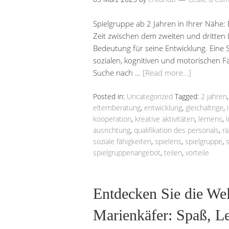
Spielgruppe ab 2 Jahren in Ihrer Nähe:
Zeit zwischen dem zweiten und dritten 
Bedeutung für seine Entwicklung. Eine 
sozialen, kognitiven und motorischen F
Suche nach …
[Read more…]
Posted in:
Uncategorized
Tagged:
2 jahren
elternberatung
,
entwicklung
,
gleichaltrige
,
kooperation
,
kreative aktivitäten
,
lernens
,
ausrichtung
,
qualifikation des personals
,
r
soziale fähigkeiten
,
spielens
,
spielgruppe
,
spielgruppenangebot
,
teilen
,
vorteile
Entdecken Sie die Wel
Marienkäfer: Spaß, L