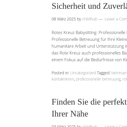
Sicherheit und Zuverlä
08 März 2025
by
childhub
Leave a Co
Rotes Kreuz Babysitting: Professionelle
Professionelle Betreuung für Ihre Klein
humanitäre Arbeit und Unterstützung i
das Rote Kreuz auch professionelles Ba
einem Fokus auf die Bedürfnisse von Ki
Posted in:
Uncategorized
Tagged:
betreuer
kontaktieren
,
professionelle betreuung
,
ro
Finden Sie die perfek
Ihrer Nähe
03 März 2025
by
childhub
Leave a Co