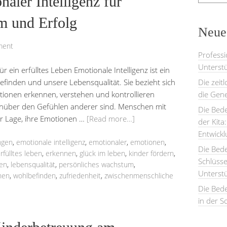
aler Intelligenz für
m und Erfolg
Neues
ment
Professi
Unterstü
r ein erfülltes Leben Emotionale Intelligenz ist ein
finden und unsere Lebensqualität. Sie bezieht sich
Die zeit
tionen erkennen, verstehen und kontrollieren
die Gene
enüber den Gefühlen anderer sind. Menschen mit
Die Bede
der Lage, ihre Emotionen …
[Read more…]
der Kita
Entwick
ngen
,
emotionale intelligenz
,
emotionaler
,
emotionen
,
Die Bed
rfülltes leben
,
erkennen
,
glück im leben
,
kinder fördern
,
Schlüsse
ren
,
lebensqualität
,
persönliches wachstum
,
Unterst
hen
,
wohlbefinden
,
zufriedenheit
,
zwischenmenschliche
Die Bede
in der S