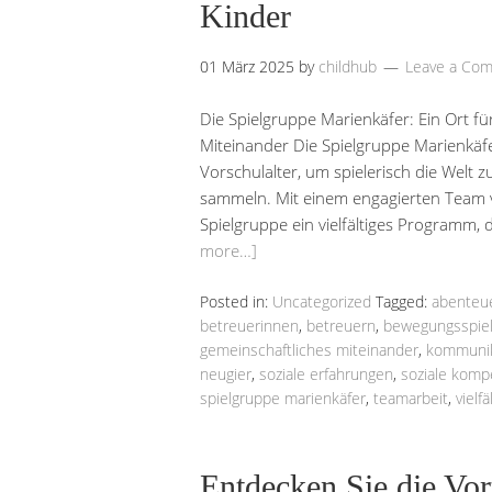
Kinder
01 März 2025
by
childhub
Leave a Co
Die Spielgruppe Marienkäfer: Ein Ort fü
Miteinander Die Spielgruppe Marienkäfer
Vorschulalter, um spielerisch die Welt 
sammeln. Mit einem engagierten Team v
Spielgruppe ein vielfältiges Programm,
more…]
Posted in:
Uncategorized
Tagged:
abenteu
betreuerinnen
,
betreuern
,
bewegungsspie
gemeinschaftliches miteinander
,
kommunik
neugier
,
soziale erfahrungen
,
soziale kom
spielgruppe marienkäfer
,
teamarbeit
,
vielf
Entdecken Sie die Vort