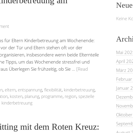
 Kinderbetreuung am
Neue
Keine K
mment
Arch
s für Eltern Kinderbetreuung am Wochenende:
vor der Tür und Eltern stehen oft vor der
Mai 202
rganisieren, insbesondere wenn beide Elternteile
April 20
reiche Tipps, um das Wochenende stressfrei und
us Überlegen Sie frühzeitig, ob Sie …
[Read
März 2
Februar
Januar 
en
,
eltern
,
entspannung
,
flexibilität
,
kinderbetreuung
,
tion
,
kosten
,
planung
,
programme
,
region
,
spezielle
Dezemb
e kinderbetreuung
Novemb
Oktober
Septemb
itting mit dem Roten Kreuz:
August 