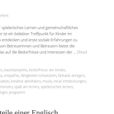
mment
r spielerisches Lernen und gemeinschaftliches
 ist ein beliebter Treffpunkt für Kinder im
zu entdecken und erste soziale Erfahrungen zu
on Betreuerinnen und Betreuern bietet die
 das auf die Bedürfnisse und Interessen der …
[Read
er
,
bastelprojekte
,
bedürfnisse der kinder
,
le
,
empathie
,
fähigkeiten entwickeln
,
fantasie anregen
,
ation
,
kreative aktivitäten
,
musik
,
neue entdeckungen
,
petenzen
,
spaß am lernen
,
spielerisches lernen
,
ältiges programm
eile einer Englisch