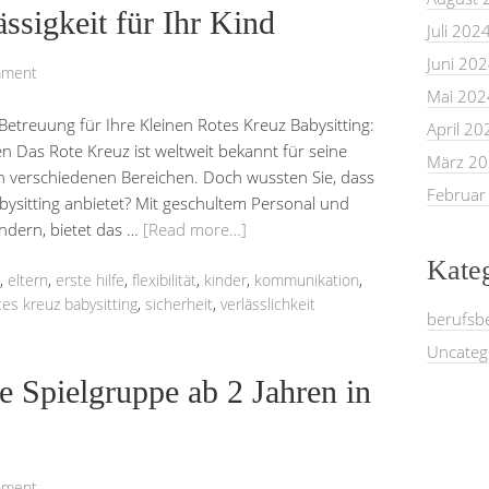
ssigkeit für Ihr Kind
Juli 202
Juni 20
mment
Mai 202
 Betreuung für Ihre Kleinen Rotes Kreuz Babysitting:
April 20
en Das Rote Kreuz ist weltweit bekannt für seine
März 2
n verschiedenen Bereichen. Doch wussten Sie, dass
Februar
bysitting anbietet? Mit geschultem Personal und
ndern, bietet das …
[Read more…]
Kate
,
eltern
,
erste hilfe
,
flexibilität
,
kinder
,
kommunikation
,
tes kreuz babysitting
,
sicherheit
,
verlässlichkeit
berufsb
Uncateg
te Spielgruppe ab 2 Jahren in
mment