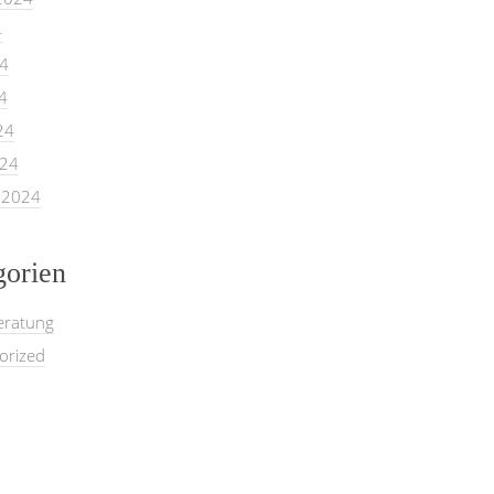
4
24
4
24
024
 2024
gorien
eratung
orized