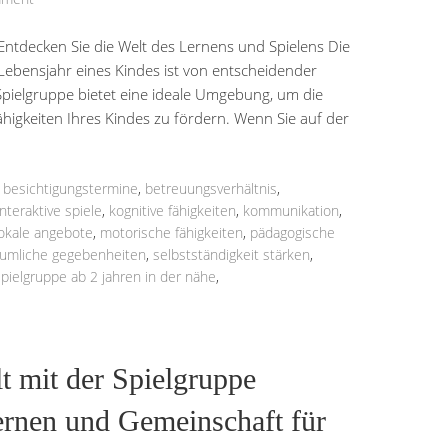
 Entdecken Sie die Welt des Lernens und Spielens Die
Lebensjahr eines Kindes ist von entscheidender
Spielgruppe bietet eine ideale Umgebung, um die
ähigkeiten Ihres Kindes zu fördern. Wenn Sie auf der
,
besichtigungstermine
,
betreuungsverhältnis
,
interaktive spiele
,
kognitive fähigkeiten
,
kommunikation
,
lokale angebote
,
motorische fähigkeiten
,
pädagogische
äumliche gegebenheiten
,
selbstständigkeit stärken
,
spielgruppe ab 2 jahren in der nähe
,
t mit der Spielgruppe
ernen und Gemeinschaft für