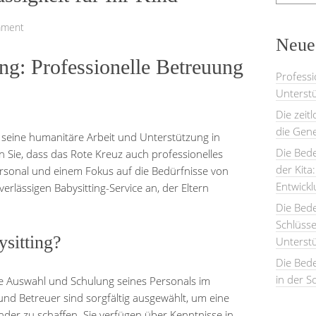
mment
Neues
ng: Professionelle Betreuung
Professi
Unterstü
Die zeit
die Gene
r seine humanitäre Arbeit und Unterstützung in
Die Bede
 Sie, dass das Rote Kreuz auch professionelles
der Kita
ersonal und einem Fokus auf die Bedürfnisse von
Entwick
erlässigen Babysitting-Service an, der Eltern
Die Bed
Schlüsse
sitting?
Unterst
Die Bede
in der S
ie Auswahl und Schulung seines Personals im
und Betreuer sind sorgfältig ausgewählt, um eine
nder zu schaffen. Sie verfügen über Kenntnisse in