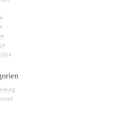
4
24
4
24
024
 2024
gorien
eratung
orized