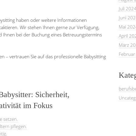
Juli 202
Juni 20
ysitting haben oder weitere Informationen
Mai 202
taktieren. Wir stehen Ihnen gerne zur Verfügung,
d Ihnen bei der Buchung eines Betreuungstermins
April 20
März 2
Februar
n – vertrauen Sie auf das professionelle Babysitting
Kate
berufsb
abysitter: Sicherheit,
Uncateg
ivität im Fokus
e setzen.
tern pflegen.
tig.