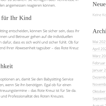
Neue
fällen angemessen reagieren können.
Keine K
 für Ihr Kind
Arch
tting entscheiden, können Sie sicher sein, dass Ihr
innen und Betreuer gehen auf die individuellen
Mai 202
 dafür, dass es sich wohl und sicher fühlt. Ob für
nd Ihrer Abwesenheit tagsüber – das Rote Kreuz
April 20
März 2
Februar
chkeit
Januar 
Dezemb
optionen an, damit Sie den Babysitting-Service
Novemb
 wenn Sie ihn benötigen. Egal ob für einen
reuungstermine – das Rote Kreuz ist für Sie da.
Oktober
it und Professionalität des Roten Kreuzes.
Septemb
August 