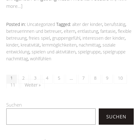
more…]
Posted in:
Uncategorized
Tagged:
alter der kinder
,
berufstätig
,
betreuerinnen und betreuer
,
eltern
,
entlastung
,
fantasie
,
flexible
betreuung
,
freies spiel
,
gruppengefühl
,
interessen der kinder
,
kinder
,
kreativität
,
lernmöglichkeiten
,
nachmittag
,
soziale
entwicklung
,
spielen und aktivitäten
,
spielgruppe
,
spielgruppe
nachmittag
,
wohlfühlen
1
2
3
4
5
…
7
8
9
10
11
Weiter »
Suchen
SUCHEN