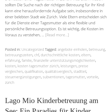
sollten Die Suche nach der richtigen Betreuung für Ihr Kind
kann eine herausfordernde Aufgabe sein, insbesondere in
einer belebten Stadt wie Zürich. Viele Eltern entscheiden sich
für die Dienste einer Tagesmutter als eine flexible und
persönliche Betreuungsoption. Es ist wichtig, die Kosten im
Voraus zu verstehen, …
[Read more…]
Posted in:
Uncategorized
Tagged:
angebote einholen
,
betreuung
,
betreuungszeiten
,
chf
,
durchschnittliche kosten
,
eltern
,
erfahrung
,
familie
,
finanzielle unterstützungsmöglichkeiten
,
kosten
,
kosten tagesmutter zürich
,
leistungen
,
preise
vergleichen
,
qualifikation
,
qualitätsvergleich
,
stadtteil
,
steuervergünstigungen
,
subventionen
,
tagesmutter
,
vorteile
,
zürich
Lago Mio Kinderbetreuung am
See: Ein Paradies für Kinder