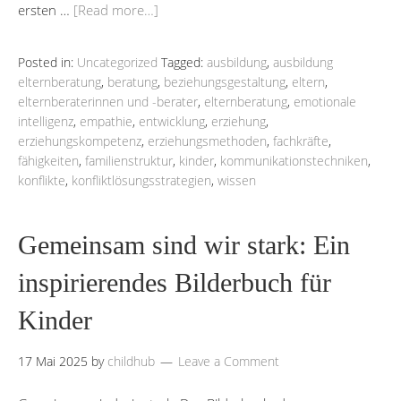
ersten …
[Read more…]
Posted in:
Uncategorized
Tagged:
ausbildung
,
ausbildung
elternberatung
,
beratung
,
beziehungsgestaltung
,
eltern
,
elternberaterinnen und -berater
,
elternberatung
,
emotionale
intelligenz
,
empathie
,
entwicklung
,
erziehung
,
erziehungskompetenz
,
erziehungsmethoden
,
fachkräfte
,
fähigkeiten
,
familienstruktur
,
kinder
,
kommunikationstechniken
,
konflikte
,
konfliktlösungsstrategien
,
wissen
Gemeinsam sind wir stark: Ein
inspirierendes Bilderbuch für
Kinder
17 Mai 2025
by
childhub
Leave a Comment