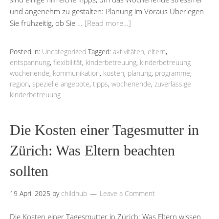
und angenehm zu gestalten: Planung im Voraus Überlegen
Sie frühzeitig, ob Sie …
[Read more…]
Posted in:
Uncategorized
Tagged:
aktivitäten
,
eltern
,
entspannung
,
flexibilität
,
kinderbetreuung
,
kinderbetreuung
wochenende
,
kommunikation
,
kosten
,
planung
,
programme
,
region
,
spezielle angebote
,
tipps
,
wochenende
,
zuverlässige
kinderbetreuung
Die Kosten einer Tagesmutter in
Zürich: Was Eltern beachten
sollten
19 April 2025
by
childhub
Leave a Comment
Die Kosten einer Tagesmutter in Zürich: Was Eltern wissen