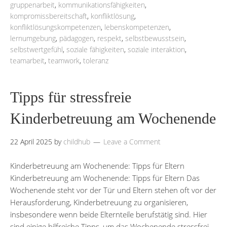
gruppenarbeit
,
kommunikationsfähigkeiten
,
kompromissbereitschaft
,
konfliktlösung
,
konfliktlösungskompetenzen
,
lebenskompetenzen
,
lernumgebung
,
pädagogen
,
respekt
,
selbstbewusstsein
,
selbstwertgefühl
,
soziale fähigkeiten
,
soziale interaktion
,
teamarbeit
,
teamwork
,
toleranz
Tipps für stressfreie
Kinderbetreuung am Wochenende
22 April 2025
by
childhub
Leave a Comment
Kinderbetreuung am Wochenende: Tipps für Eltern
Kinderbetreuung am Wochenende: Tipps für Eltern Das
Wochenende steht vor der Tür und Eltern stehen oft vor der
Herausforderung, Kinderbetreuung zu organisieren,
insbesondere wenn beide Elternteile berufstätig sind. Hier
sind einige hilfreiche Tipps, um das Wochenende stressfrei