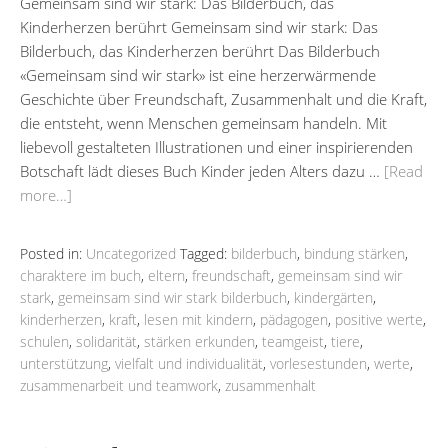
Gemeinsam sind wir stark: Das Bilderbuch, das
Kinderherzen berührt Gemeinsam sind wir stark: Das
Bilderbuch, das Kinderherzen berührt Das Bilderbuch
«Gemeinsam sind wir stark» ist eine herzerwärmende
Geschichte über Freundschaft, Zusammenhalt und die Kraft,
die entsteht, wenn Menschen gemeinsam handeln. Mit
liebevoll gestalteten Illustrationen und einer inspirierenden
Botschaft lädt dieses Buch Kinder jeden Alters dazu …
[Read
more…]
Posted in:
Uncategorized
Tagged:
bilderbuch
,
bindung stärken
,
charaktere im buch
,
eltern
,
freundschaft
,
gemeinsam sind wir
stark
,
gemeinsam sind wir stark bilderbuch
,
kindergärten
,
kinderherzen
,
kraft
,
lesen mit kindern
,
pädagogen
,
positive werte
,
schulen
,
solidarität
,
stärken erkunden
,
teamgeist
,
tiere
,
unterstützung
,
vielfalt und individualität
,
vorlesestunden
,
werte
,
zusammenarbeit und teamwork
,
zusammenhalt