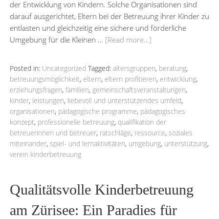
der Entwicklung von Kindern. Solche Organisationen sind
darauf ausgerichtet, Eltern bei der Betreuung ihrer Kinder zu
entlasten und gleichzeitig eine sichere und förderliche
Umgebung für die Kleinen …
[Read more…]
Posted in:
Uncategorized
Tagged:
altersgruppen
,
beratung
,
betreuungsmöglichkeit
,
eltern
,
eltern profitieren
,
entwicklung
,
erziehungsfragen
,
familien
,
gemeinschaftsveranstaltungen
,
kinder
,
leistungen
,
liebevoll und unterstützendes umfeld
,
organisationen
,
pädagogische programme
,
pädagogisches
konzept
,
professionelle betreuung
,
qualifikation der
betreuerinnen und betreuer
,
ratschläge
,
ressource
,
soziales
miteinander
,
spiel- und lernaktivitäten
,
umgebung
,
unterstützung
,
verein kinderbetreuung
Qualitätsvolle Kinderbetreuung
am Zürisee: Ein Paradies für