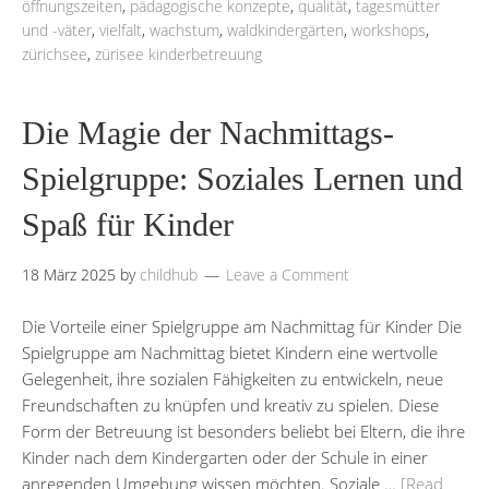
öffnungszeiten
,
pädagogische konzepte
,
qualität
,
tagesmütter
und -väter
,
vielfalt
,
wachstum
,
waldkindergärten
,
workshops
,
zürichsee
,
zürisee kinderbetreuung
Die Magie der Nachmittags-
Spielgruppe: Soziales Lernen und
Spaß für Kinder
18 März 2025
by
childhub
Leave a Comment
Die Vorteile einer Spielgruppe am Nachmittag für Kinder Die
Spielgruppe am Nachmittag bietet Kindern eine wertvolle
Gelegenheit, ihre sozialen Fähigkeiten zu entwickeln, neue
Freundschaften zu knüpfen und kreativ zu spielen. Diese
Form der Betreuung ist besonders beliebt bei Eltern, die ihre
Kinder nach dem Kindergarten oder der Schule in einer
anregenden Umgebung wissen möchten. Soziale …
[Read