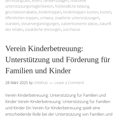
betreuungszeit
,
eltern
,
familienzulagen
,
finanzielle
unterstützungsmöglichkeiten
,
frühkindliche bildung
,
geschwisterrabatte
,
kinderkrippen
,
kinderkrippen kosten
,
kosten
,
öffentlichen krippen
,
schweiz
,
staatliche unterstützungen
,
standort
,
steuervergünstigungen
,
subventionierte plätze
,
zukunft
des kindes
,
zusätzliche leistungen
,
zuschüsse
Verein Kinderbetreuung:
Unterstützung und Förderung für
Familien und Kinder
28 März 2025
by
childhub
Leave a Comment
Verein Kinderbetreuung: Unterstützung für Familien und
Kinder Verein Kinderbetreuung: Unterstützung für Familien
und Kinder Ein Verein für Kinderbetreuung spielt eine
entscheidende Rolle bei der Unterstützung von Familien und