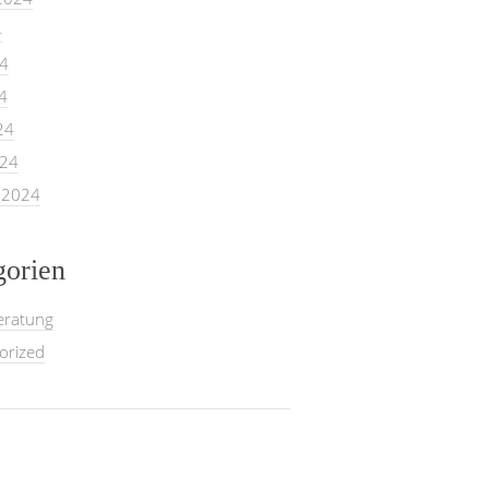
4
24
4
24
024
 2024
gorien
eratung
orized