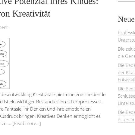
tive Potenzial Ihres Kindes:
on Kreativität
Neues
ment
Professi
Unterstü
Die zeit
die Gene
Die Bede
der Kita
Entwick
Die Bed
ndesentwicklung Kreativität spielt eine entscheidende
Schlüsse
 ist ein wichtiger Bestandteil ihres Lernprozesses.
Unterst
hre Fantasie, ihr Denken und ihre emotionalen
Die Bede
 Ausdruck bringen. Kreatives Denken ermöglicht es
in der S
n zu …
[Read more…]