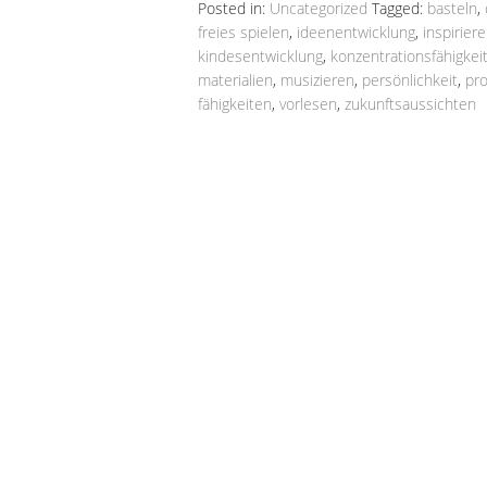
Posted in:
Uncategorized
Tagged:
basteln
,
freies spielen
,
ideenentwicklung
,
inspirie
kindesentwicklung
,
konzentrationsfähigkei
materialien
,
musizieren
,
persönlichkeit
,
pr
fähigkeiten
,
vorlesen
,
zukunftsaussichten