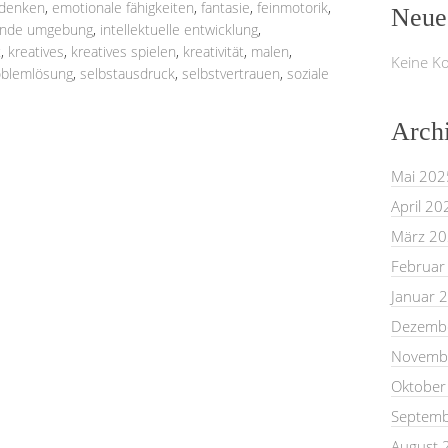
denken
,
emotionale fähigkeiten
,
fantasie
,
feinmotorik
,
Neue
rende umgebung
,
intellektuelle entwicklung
,
t
,
kreatives
,
kreatives spielen
,
kreativität
,
malen
,
Keine K
oblemlösung
,
selbstausdruck
,
selbstvertrauen
,
soziale
Arch
Mai 202
April 20
März 2
Februar
Januar 
Dezemb
Novemb
Oktober
Septemb
August 