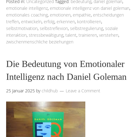
Posted in:
Uncategorized
Tagged:
bedeutung
,
daniel goleman
,
emotionale intelligenz
,
emotionale intelligenz von daniel goleman
,
emotionales coaching
,
emotionen
,
empathie
,
entscheidungen
treffen
,
entwickeln
,
erfolg
,
erkennen
,
kontrollieren
,
selbstmotivation
,
selbstreflexion
,
selbstregulierung
,
soziale
interaktion
,
stressbewältigung
,
talent
,
trainieren
,
verstehen
,
zwischenmenschliche beziehungen
Die Bedeutung von Emotionaler
Intelligenz nach Daniel Goleman
25 Januar 2025
by
childhub
Leave a Comment