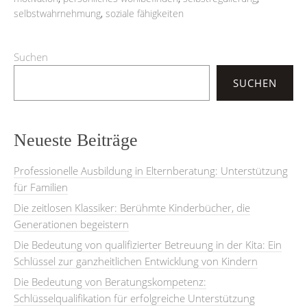
selbstwahrnehmung
,
soziale fähigkeiten
Suchen
SUCHEN
Neueste Beiträge
Professionelle Ausbildung in Elternberatung: Unterstützung
für Familien
Die zeitlosen Klassiker: Berühmte Kinderbücher, die
Generationen begeistern
Die Bedeutung von qualifizierter Betreuung in der Kita: Ein
Schlüssel zur ganzheitlichen Entwicklung von Kindern
Die Bedeutung von Beratungskompetenz:
Schlüsselqualifikation für erfolgreiche Unterstützung