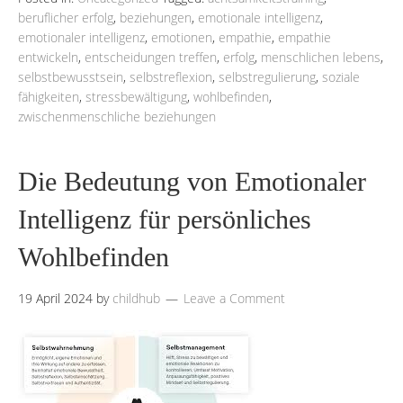
beruflicher erfolg
,
beziehungen
,
emotionale intelligenz
,
emotionaler intelligenz
,
emotionen
,
empathie
,
empathie
entwickeln
,
entscheidungen treffen
,
erfolg
,
menschlichen lebens
,
selbstbewusstsein
,
selbstreflexion
,
selbstregulierung
,
soziale
fähigkeiten
,
stressbewältigung
,
wohlbefinden
,
zwischenmenschliche beziehungen
Die Bedeutung von Emotionaler
Intelligenz für persönliches
Wohlbefinden
19 April 2024
by
childhub
Leave a Comment