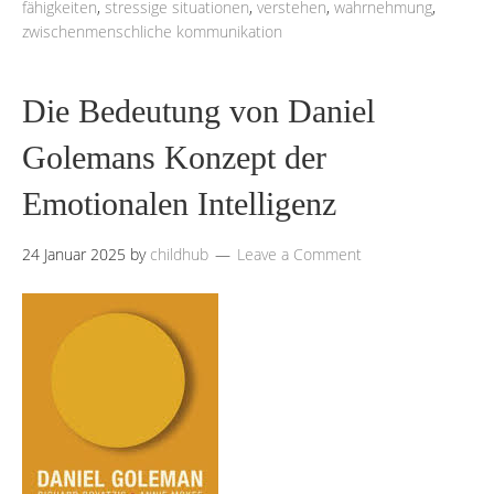
fähigkeiten
,
stressige situationen
,
verstehen
,
wahrnehmung
,
zwischenmenschliche kommunikation
Die Bedeutung von Daniel
Golemans Konzept der
Emotionalen Intelligenz
24 Januar 2025
by
childhub
Leave a Comment