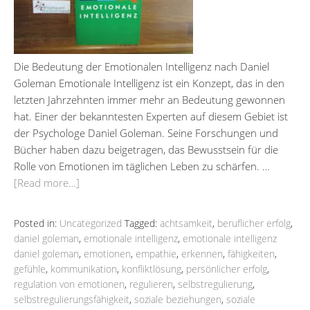
Die Bedeutung der Emotionalen Intelligenz nach Daniel
Goleman Emotionale Intelligenz ist ein Konzept, das in den
letzten Jahrzehnten immer mehr an Bedeutung gewonnen
hat. Einer der bekanntesten Experten auf diesem Gebiet ist
der Psychologe Daniel Goleman. Seine Forschungen und
Bücher haben dazu beigetragen, das Bewusstsein für die
Rolle von Emotionen im täglichen Leben zu schärfen. …
[Read more…]
Posted in:
Uncategorized
Tagged:
achtsamkeit
,
beruflicher erfolg
,
daniel goleman
,
emotionale intelligenz
,
emotionale intelligenz
daniel goleman
,
emotionen
,
empathie
,
erkennen
,
fähigkeiten
,
gefühle
,
kommunikation
,
konfliktlösung
,
persönlicher erfolg
,
regulation von emotionen
,
regulieren
,
selbstregulierung
,
selbstregulierungsfähigkeit
,
soziale beziehungen
,
soziale