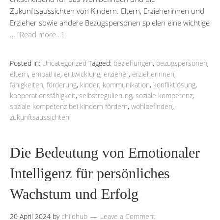
Zukunftsaussichten von Kindern. Eltern, Erzieherinnen und
Erzieher sowie andere Bezugspersonen spielen eine wichtige
…
[Read more…]
Posted in:
Uncategorized
Tagged:
beziehungen
,
bezugspersonen
,
eltern
,
empathie
,
entwicklung
,
erzieher
,
erzieherinnen
,
fähigkeiten
,
förderung
,
kinder
,
kommunikation
,
konfliktlösung
,
kooperationsfähigkeit
,
selbstregulierung
,
soziale kompetenz
,
soziale kompetenz bei kindern fördern
,
wohlbefinden
,
zukunftsaussichten
Die Bedeutung von Emotionaler
Intelligenz für persönliches
Wachstum und Erfolg
20 April 2024
by
childhub
Leave a Comment