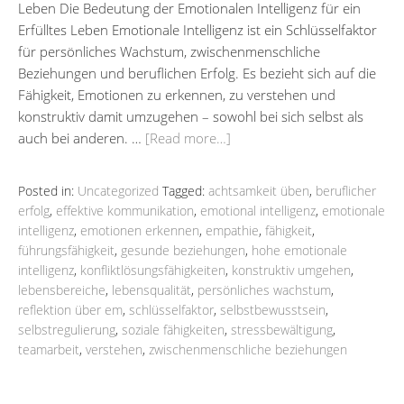
Leben Die Bedeutung der Emotionalen Intelligenz für ein
Erfülltes Leben Emotionale Intelligenz ist ein Schlüsselfaktor
für persönliches Wachstum, zwischenmenschliche
Beziehungen und beruflichen Erfolg. Es bezieht sich auf die
Fähigkeit, Emotionen zu erkennen, zu verstehen und
konstruktiv damit umzugehen – sowohl bei sich selbst als
auch bei anderen. …
[Read more…]
Posted in:
Uncategorized
Tagged:
achtsamkeit üben
,
beruflicher
erfolg
,
effektive kommunikation
,
emotional intelligenz
,
emotionale
intelligenz
,
emotionen erkennen
,
empathie
,
fähigkeit
,
führungsfähigkeit
,
gesunde beziehungen
,
hohe emotionale
intelligenz
,
konfliktlösungsfähigkeiten
,
konstruktiv umgehen
,
lebensbereiche
,
lebensqualität
,
persönliches wachstum
,
reflektion über em
,
schlüsselfaktor
,
selbstbewusstsein
,
selbstregulierung
,
soziale fähigkeiten
,
stressbewältigung
,
teamarbeit
,
verstehen
,
zwischenmenschliche beziehungen