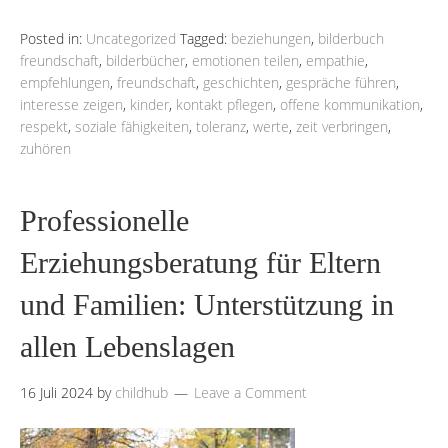
Posted in:
Uncategorized
Tagged:
beziehungen
,
bilderbuch
freundschaft
,
bilderbücher
,
emotionen teilen
,
empathie
,
empfehlungen
,
freundschaft
,
geschichten
,
gespräche führen
,
interesse zeigen
,
kinder
,
kontakt pflegen
,
offene kommunikation
,
respekt
,
soziale fähigkeiten
,
toleranz
,
werte
,
zeit verbringen
,
zuhören
Professionelle
Erziehungsberatung für Eltern
und Familien: Unterstützung in
allen Lebenslagen
16 Juli 2024
by
childhub
Leave a Comment