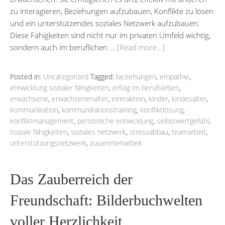
zu interagieren, Beziehungen aufzubauen, Konflikte zu lösen
und ein unterstützendes soziales Netzwerk aufzubauen.
Diese Fähigkeiten sind nicht nur im privaten Umfeld wichtig,
sondern auch im beruflichen …
[Read more…]
Posted in:
Uncategorized
Tagged:
beziehungen
,
empathie
,
entwicklung sozialer fähigkeiten
,
erfolg im berufsleben
,
erwachsene
,
erwachsenenalter
,
interaktion
,
kinder
,
kindesalter
,
kommunikation
,
kommunikationstraining
,
konfliktlösung
,
konfliktmanagement
,
persönliche entwicklung
,
selbstwertgefühl
,
soziale fähigkeiten
,
soziales netzwerk
,
stressabbau
,
teamarbeit
,
unterstützungsnetzwerk
,
zusammenarbeit
Das Zauberreich der
Freundschaft: Bilderbuchwelten
voller Herzlichkeit