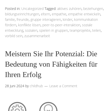
Posted in:
Uncategorized
Tagged:
aktives zuhören
,
beziehungen
,
bildungseinrichtungen
,
eltern
,
empathie
,
empathie entwickeln
,
familie
,
freunde
,
gruppe interagieren
,
kinder
,
kommunikation
fördern
,
konflikte lösen
,
peer-to-peer-interaktion
,
soziale
entwicklung
,
sozialen
,
spielen in gruppen
,
teamprojekte
,
teilen
,
vorbild sein
,
zusammenarbeit
Meistern Sie Ihr Potenzial: Die
Bedeutung von Fähigkeiten für
Ihren Erfolg
28 Juni 2024
by
childhub
Leave a Comment