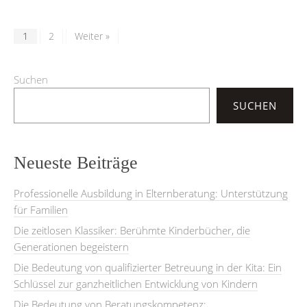
1
2
Weiter »
Suchen
SUCHEN
Neueste Beiträge
Professionelle Ausbildung in Elternberatung: Unterstützung
für Familien
Die zeitlosen Klassiker: Berühmte Kinderbücher, die
Generationen begeistern
Die Bedeutung von qualifizierter Betreuung in der Kita: Ein
Schlüssel zur ganzheitlichen Entwicklung von Kindern
Die Bedeutung von Beratungskompetenz: