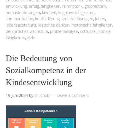
entwicklung
,
erfolg
,
fähigkeiten
,
feinmotorik
,
grobmotorik
,
herausforderungen
,
kindheit
,
kognitive fähigkeiten
,
kommunikation
,
konfliktlösung
,
kreative lösungen
,
leben
,
lebensgestaltung
,
logisches denken
,
motorische fähigkeiten
,
persönliches wachstum
,
problemanalyse
,
schlüssel
,
soziale
fähigkeiten
,
ziele
Die Bedeutung von
Sozialkompetenz in der
Kindesentwicklung
19 Juni 2024
by
childhub
Leave a Comment