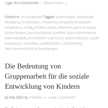
Lage, ihre Emotionen …
[Read more…]
Posted in:
Uncategorized
Tagged:
beziehungen
,
emotionale
intelligenz
,
emotionaler
,
emotionen
,
empathie entwickeln
,
empathisch
,
erfolg
,
erfülltes leben
,
erkennen
,
glück im leben
,
kinder fördern
,
kommunikation
,
konflikte lösen
,
kontrollieren
,
lebensqualität
,
persönliches wachstum
,
selbstreflexion
,
soziale
kompetenz
,
verstehen
,
wohlbefinden
,
zufriedenheit
,
zwischenmenschliche beziehungen
Die Bedeutung von
Gruppenarbeit für die soziale
Entwicklung von Kindern
02 Mai 2025
by
childhub
Leave a Comment