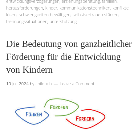
entwicklungsverzögerungen
,
erziehungsberatung
,
familien
,
herausforderungen
,
kinder
,
kommunikationstechniken
,
konflikte
lösen
,
schwierigkeiten bewältigen
,
selbstvertrauen stärken
,
trennungssituationen
,
unterstützung
Die Bedeutung von ganzheitlicher
Förderung für die Entwicklung
von Kindern
10 Juli 2024
by
childhub
Leave a Comment