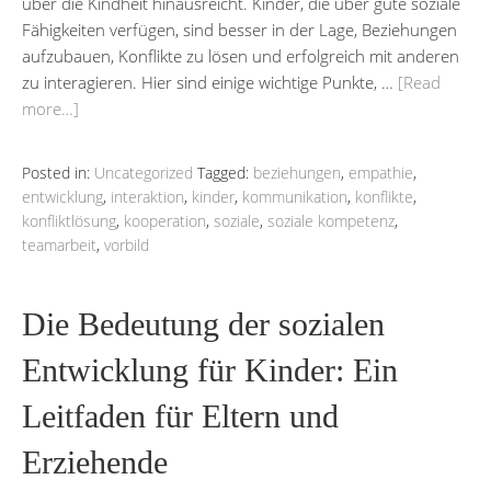
über die Kindheit hinausreicht. Kinder, die über gute soziale
Fähigkeiten verfügen, sind besser in der Lage, Beziehungen
aufzubauen, Konflikte zu lösen und erfolgreich mit anderen
zu interagieren. Hier sind einige wichtige Punkte, …
[Read
more…]
Posted in:
Uncategorized
Tagged:
beziehungen
,
empathie
,
entwicklung
,
interaktion
,
kinder
,
kommunikation
,
konflikte
,
konfliktlösung
,
kooperation
,
soziale
,
soziale kompetenz
,
teamarbeit
,
vorbild
Die Bedeutung der sozialen
Entwicklung für Kinder: Ein
Leitfaden für Eltern und
Erziehende