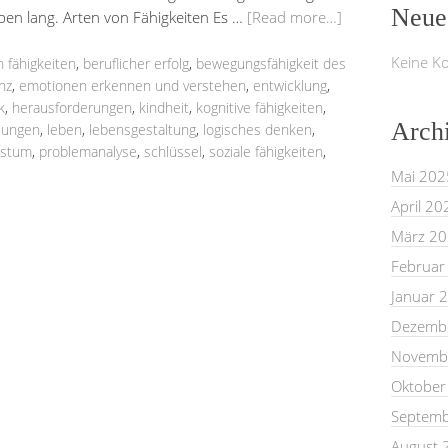
Neue
eben lang. Arten von Fähigkeiten Es …
[Read more…]
Keine K
n fähigkeiten
,
beruflicher erfolg
,
bewegungsfähigkeit des
nz
,
emotionen erkennen und verstehen
,
entwicklung
,
k
,
herausforderungen
,
kindheit
,
kognitive fähigkeiten
,
Arch
ösungen
,
leben
,
lebensgestaltung
,
logisches denken
,
hstum
,
problemanalyse
,
schlüssel
,
soziale fähigkeiten
,
Mai 202
April 20
März 2
Februar
Januar 
Dezemb
Novemb
Oktober
Septemb
August 