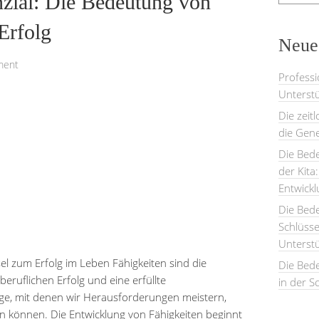
nzial: Die Bedeutung von
Erfolg
Neues
ment
Professi
Unterstü
Die zeit
die Gene
Die Bede
der Kita
Entwick
Die Bed
Schlüsse
Unterst
el zum Erfolg im Leben Fähigkeiten sind die
Die Bede
eruflichen Erfolg und eine erfüllte
in der S
uge, mit denen wir Herausforderungen meistern,
ln können. Die Entwicklung von Fähigkeiten beginnt