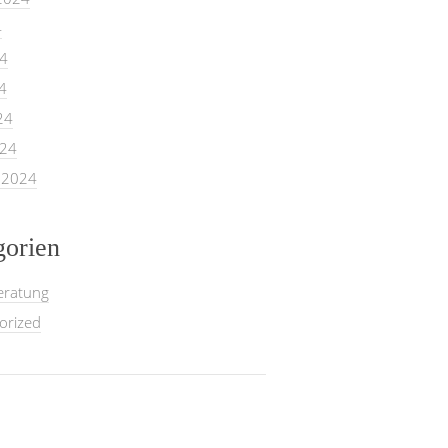
4
24
4
24
024
 2024
gorien
eratung
orized