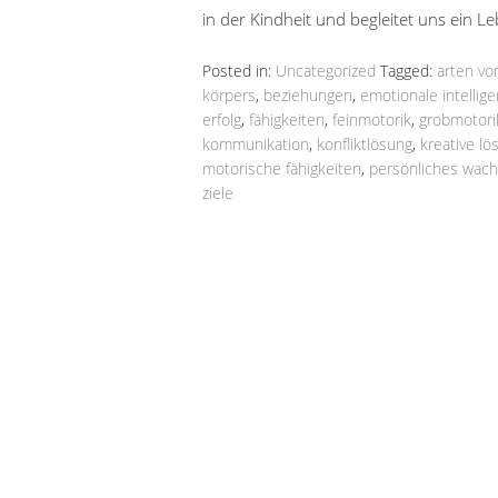
in der Kindheit und begleitet uns ein L
Posted in:
Uncategorized
Tagged:
arten vo
körpers
,
beziehungen
,
emotionale intellige
erfolg
,
fähigkeiten
,
feinmotorik
,
grobmotori
kommunikation
,
konfliktlösung
,
kreative l
motorische fähigkeiten
,
persönliches wac
ziele