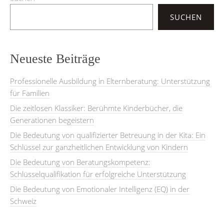
SUCHEN
Neueste Beiträge
Professionelle Ausbildung in Elternberatung: Unterstützung
für Familien
Die zeitlosen Klassiker: Berühmte Kinderbücher, die
Generationen begeistern
Die Bedeutung von qualifizierter Betreuung in der Kita: Ein
Schlüssel zur ganzheitlichen Entwicklung von Kindern
Die Bedeutung von Beratungskompetenz:
Schlüsselqualifikation für erfolgreiche Unterstützung
Die Bedeutung von Emotionaler Intelligenz (EQ) in der
Schweiz