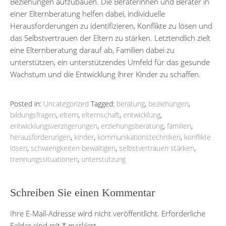
Beziehungen aufzubauen. Die Beraterinnen und Berater in
einer Elternberatung helfen dabei, individuelle
Herausforderungen zu identifizieren, Konflikte zu lösen und
das Selbstvertrauen der Eltern zu stärken. Letztendlich zielt
eine Elternberatung darauf ab, Familien dabei zu
unterstützen, ein unterstützendes Umfeld für das gesunde
Wachstum und die Entwicklung ihrer Kinder zu schaffen.
Posted in:
Uncategorized
Tagged:
beratung
,
beziehungen
,
bildungsfragen
,
eltern
,
elternschaft
,
entwicklung
,
entwicklungsverzögerungen
,
erziehungsberatung
,
familien
,
herausforderungen
,
kinder
,
kommunikationstechniken
,
konflikte
lösen
,
schwierigkeiten bewältigen
,
selbstvertrauen stärken
,
trennungssituationen
,
unterstützung
Schreiben Sie einen Kommentar
Ihre E-Mail-Adresse wird nicht veröffentlicht.
Erforderliche
Felder sind mit
*
markiert