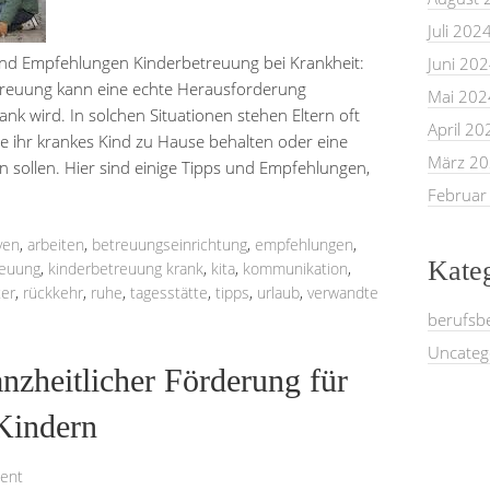
Juli 202
und Empfehlungen Kinderbetreuung bei Krankheit:
Juni 20
reuung kann eine echte Herausforderung
Mai 202
nk wird. In solchen Situationen stehen Eltern oft
April 20
ie ihr krankes Kind zu Hause behalten oder eine
März 2
n sollen. Hier sind einige Tipps und Empfehlungen,
Februar
ven
,
arbeiten
,
betreuungseinrichtung
,
empfehlungen
,
Kate
reuung
,
kinderbetreuung krank
,
kita
,
kommunikation
,
ter
,
rückkehr
,
ruhe
,
tagesstätte
,
tipps
,
urlaub
,
verwandte
berufsb
Uncateg
nzheitlicher Förderung für
Kindern
ent