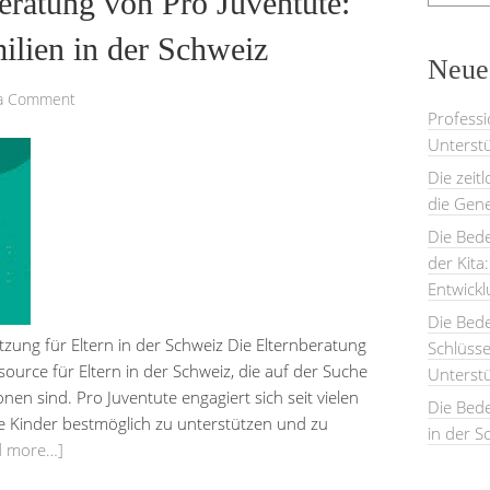
beratung von Pro Juventute:
ilien in der Schweiz
Neues
 a Comment
Professi
Unterstü
Die zeit
die Gene
Die Bede
der Kita
Entwick
Die Bed
tzung für Eltern in der Schweiz Die Elternberatung
Schlüsse
source für Eltern in der Schweiz, die auf der Suche
Unterst
en sind. Pro Juventute engagiert sich seit vielen
Die Bede
hre Kinder bestmöglich zu unterstützen und zu
in der S
d more…]