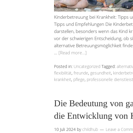
Kinderbetreuung bei Krankheit: Tipps 
Tipps und Empfehlungen Die Kinderbet
darstellen, besonders wenn das Kind kra
vor der schwierigen Entscheidung, ob s
alternative Betreuungsmöglichkeit finde
…
[Read more…]
Posted in:
Uncategorized
Tagged:
alternati
flexibilität
,
freunde
,
gesundheit
,
kinderbet
krankheit
,
pflege
,
professionelle dienstleis
Die Bedeutung von ga
die Entwicklung von 
10 Juli 2024
by
childhub
Leave a Comm