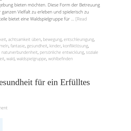
gebung bieten möchten. Diese Form der Betreuung
r ganzen Vielfalt zu erleben und spielerisch zu
ile bietet eine Waldspielgruppe für …
[Read
keit
,
achtsamkeit üben
,
bewegung
,
entschleunigung
,
mmeln
,
fantasie
,
gesundheit
,
kinder
,
konfliktlösung
,
,
naturverbundenheit
,
persönliche entwicklung
,
soziale
eit
,
wald
,
waldspielgruppe
,
wohlbefinden
undheit für ein Erfülltes
ment