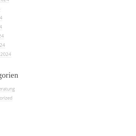
4
24
4
24
024
 2024
gorien
eratung
orized