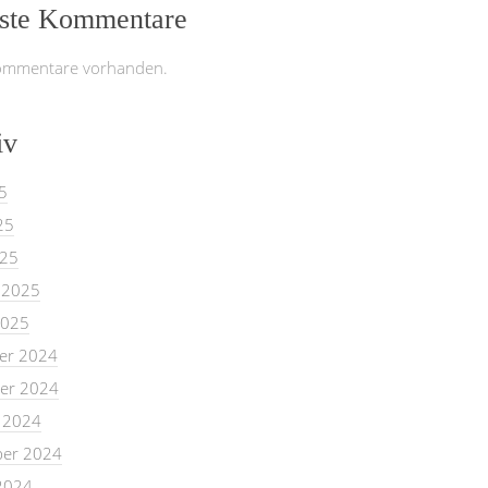
ste Kommentare
ommentare vorhanden.
iv
5
25
025
 2025
2025
er 2024
er 2024
 2024
er 2024
2024