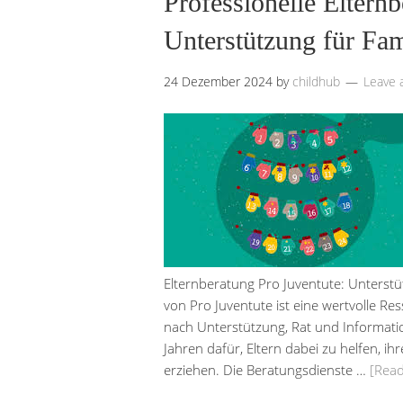
Professionelle Eltern
Unterstützung für Fam
24 Dezember 2024
by
childhub
Leave
Elternberatung Pro Juventute: Unterstü
von Pro Juventute ist eine wertvolle Res
nach Unterstützung, Rat und Information
Jahren dafür, Eltern dabei zu helfen, i
erziehen. Die Beratungsdienste …
[Rea