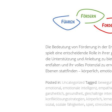
Die Bedeutung von Förderung in der E
spielt eine entscheidende Rolle in ihre
die Unterstützung und Anleitung zu biet
entfalten und ihr volles Potenzial zu e
Ebenen stattfinden – körperlich, emoti
Posted in:
Uncategorized
Tagged:
bewegu
emotional
,
emotionale intelligenz
,
empathi
ganzheitlich
,
gesundheit
,
gleichaltrige inte
konfliktlösungsstrategien
,
körperlich
,
lerne
sozial
,
soziale fähigkeiten
,
spiel
,
stressbewä