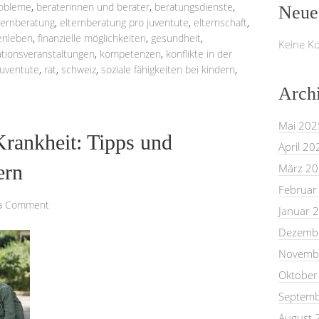
robleme
,
beraterinnen und berater
,
beratungsdienste
,
Neue
ternberatung
,
elternberatung pro juventute
,
elternschaft
,
ienleben
,
finanzielle möglichkeiten
,
gesundheit
,
Keine K
ationsveranstaltungen
,
kompetenzen
,
konflikte in der
juventute
,
rat
,
schweiz
,
soziale fähigkeiten bei kindern
,
Arch
Mai 202
Krankheit: Tipps und
April 20
ern
März 2
Februar
 a Comment
Januar 
Dezemb
Novemb
Oktober
Septemb
August 