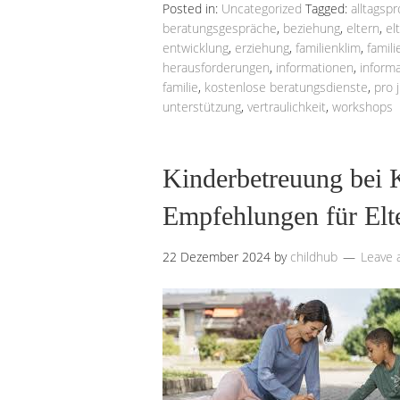
Posted in:
Uncategorized
Tagged:
alltagsp
beratungsgespräche
,
beziehung
,
eltern
,
el
entwicklung
,
erziehung
,
familienklim
,
famil
herausforderungen
,
informationen
,
inform
familie
,
kostenlose beratungsdienste
,
pro 
unterstützung
,
vertraulichkeit
,
workshops
Kinderbetreuung bei 
Empfehlungen für Elt
22 Dezember 2024
by
childhub
Leave