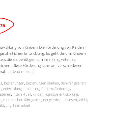
ntwicklung von Kindern Die Förderung von Kindern
r ganzheitlichen Entwicklung. Es geht darum, Kindern
en, die sie benötigen, um ihre Fähigkeiten zu
rreichen. Diese Förderung kann auf verschiedenen
onal, …
[Read more…]
ng
,
beziehungen
,
beziehungen stärken
,
denkfähigkeiten
,
e
,
entwicklung
,
ernährung
,
fördern
,
förderung
,
ragieren
,
intellektuell
,
kinder
,
kognitive entwicklung
,
n
,
motorischen fähigkeiten
,
neugierde
,
selbstwertgefühl
,
ltigung
,
teamarbeit