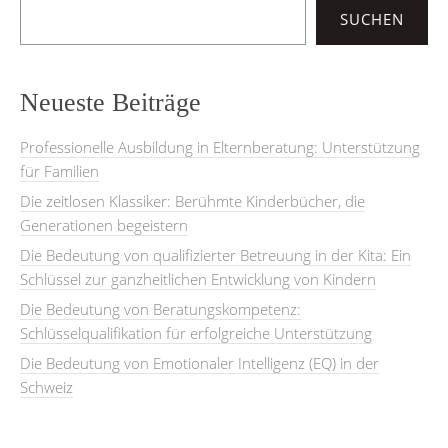
SUCHEN
Neueste Beiträge
Professionelle Ausbildung in Elternberatung: Unterstützung
für Familien
Die zeitlosen Klassiker: Berühmte Kinderbücher, die
Generationen begeistern
Die Bedeutung von qualifizierter Betreuung in der Kita: Ein
Schlüssel zur ganzheitlichen Entwicklung von Kindern
Die Bedeutung von Beratungskompetenz:
Schlüsselqualifikation für erfolgreiche Unterstützung
Die Bedeutung von Emotionaler Intelligenz (EQ) in der
Schweiz