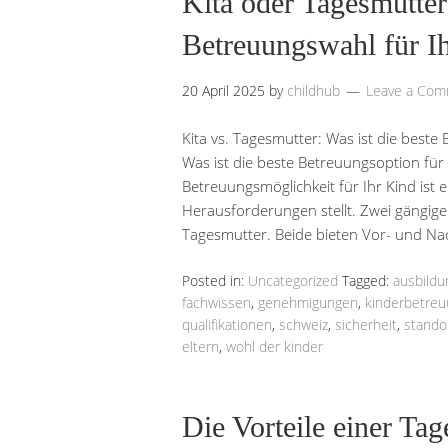
Kita oder Tagesmutter:
Betreuungswahl für I
20 April 2025
by
childhub
Leave a Co
Kita vs. Tagesmutter: Was ist die beste
Was ist die beste Betreuungsoption für 
Betreuungsmöglichkeit für Ihr Kind ist e
Herausforderungen stellt. Zwei gängige 
Tagesmutter. Beide bieten Vor- und Nac
Posted in:
Uncategorized
Tagged:
ausbildu
fachwissen
,
genehmigungen
,
kinderbetre
qualifikationen
,
schweiz
,
sicherheit
,
stando
eltern
,
wohl der kinder
Die Vorteile einer Tag