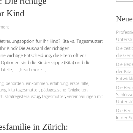
 Die richtige
hr Kind
Neues
mment
Professi
Unterstü
 Betreuungsoption für Ihr Kind? Kita vs. Tagesmutter:
Ihr Kind? Die Auswahl der richtigen
Die zeit
ine wichtige Entscheidung, die Eltern oft vor
die Gene
Optionen sind die Kinderkrippe (Kita) und die
Die Bede
hteile, …
[Read more…]
der Kita
Entwick
ng
,
behörden
,
einkommen
,
erfahrung
,
erste hilfe
,
Die Bed
uung
,
kita tagesmutter
,
pädagogische fähigkeiten
,
Schlüsse
rt
,
strafregisterauszug
,
tagesmutter
,
vereinbarungen mit
Unterst
Die Bede
in der S
esfamilie in Zürich: