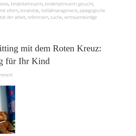
views
,
kinderbetreuerin
,
kinderbetreuerin gesucht
,
it eltern
,
kreativität
,
notfallmanagement
,
pädagogische
ität der arbeit
,
referenzen
,
suche
,
vertrauenwürdige
itting mit dem Roten Kreuz:
g für Ihr Kind
omment