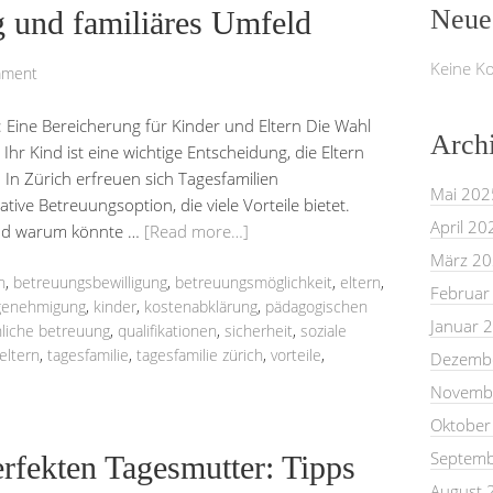
Neue
g und familiäres Umfeld
Keine K
mment
h: Eine Bereicherung für Kinder und Eltern Die Wahl
Arch
Ihr Kind ist eine wichtige Entscheidung, die Eltern
 In Zürich erfreuen sich Tagesfamilien
Mai 202
tive Betreuungsoption, die viele Vorteile bietet.
April 20
 und warum könnte …
[Read more…]
März 2
n
,
betreuungsbewilligung
,
betreuungsmöglichkeit
,
eltern
,
Februar
genehmigung
,
kinder
,
kostenabklärung
,
pädagogischen
Januar 
liche betreuung
,
qualifikationen
,
sicherheit
,
soziale
eltern
,
tagesfamilie
,
tagesfamilie zürich
,
vorteile
,
Dezemb
Novemb
Oktober
Septemb
rfekten Tagesmutter: Tipps
August 