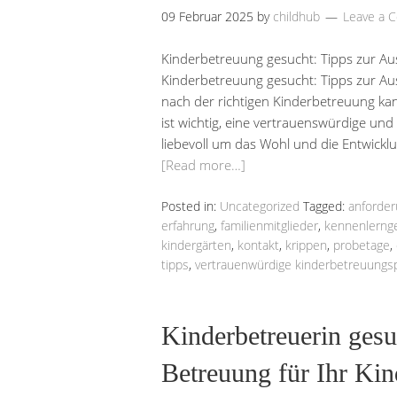
09 Februar 2025
by
childhub
Leave a 
Kinderbetreuung gesucht: Tipps zur Au
Kinderbetreuung gesucht: Tipps zur Au
nach der richtigen Kinderbetreuung kan
ist wichtig, eine vertrauenswürdige und 
liebevoll um das Wohl und die Entwickl
[Read more…]
Posted in:
Uncategorized
Tagged:
anforde
erfahrung
,
familienmitglieder
,
kennenlerng
kindergärten
,
kontakt
,
krippen
,
probetage
,
tipps
,
vertrauenwürdige kinderbetreuungs
Kinderbetreuerin gesu
Betreuung für Ihr Kin