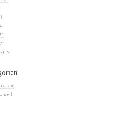
4
24
4
24
024
 2024
gorien
eratung
orized