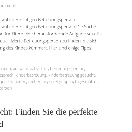
Comment
swahl der richtigen Betreuungsperson
swahl der richtigen Betreuungsperson Die Suche
n für Eltern eine herausfordernde Aufgabe sein. Es
qualifizierte Betreuungsperson zu finden, die sich
ung des Kindes kümmert. Hier sind einige Tipps, …
rungen
,
auswahl
,
babysitter
,
betreuungsperson
,
espräch
,
kinderbetreuung
,
kinderbetreuung gesucht
,
qualifikationen
,
recherche
,
spielgruppen
,
tagesmütter
,
person
cht: Finden Sie die perfekte
d