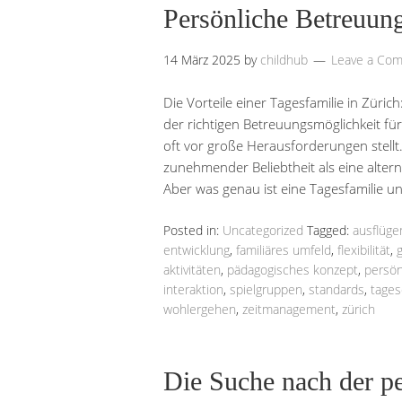
Persönliche Betreuun
14 März 2025
by
childhub
Leave a Co
Die Vorteile einer Tagesfamilie in Züric
der richtigen Betreuungsmöglichkeit für 
oft vor große Herausforderungen stellt.
zunehmender Beliebtheit als eine alterna
Aber was genau ist eine Tagesfamilie
Posted in:
Uncategorized
Tagged:
ausflüge
entwicklung
,
familiäres umfeld
,
flexibilität
,
aktivitäten
,
pädagogisches konzept
,
persön
interaktion
,
spielgruppen
,
standards
,
tages
wohlergehen
,
zeitmanagement
,
zürich
Die Suche nach der pe