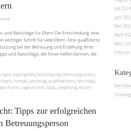
tern
Juli 202
Juni 20
mment
Mai 202
s und Ratschläge für Eltern Die Entscheidung, eine
April 20
n wichtiger Schritt für viele Eltern. Eine qualifizierte
März 2
stützung bei der Betreuung und Erziehung Ihres
Februar
Tipps und Ratschläge, die Ihnen helfen können, die
Kate
rungen
,
bauchgefühl
,
besichtigung
,
betreuungszeiten
,
,
fragen
,
kontakt
,
probetag
,
qualifikationen
,
ratschläge
,
berufsb
agesmutter
,
tagesmutter
,
tipps
,
umgebung
,
wissen
Uncateg
ht: Tipps zur erfolgreichen
en Betreuungsperson