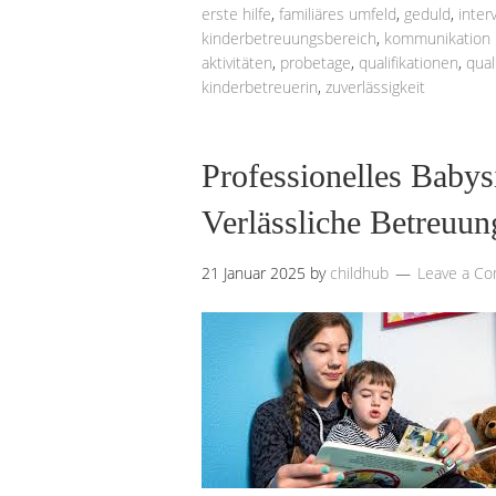
erste hilfe
,
familiäres umfeld
,
geduld
,
inter
kinderbetreuungsbereich
,
kommunikation m
aktivitäten
,
probetage
,
qualifikationen
,
qual
kinderbetreuerin
,
zuverlässigkeit
Professionelles Babys
Verlässliche Betreuun
21 Januar 2025
by
childhub
Leave a C