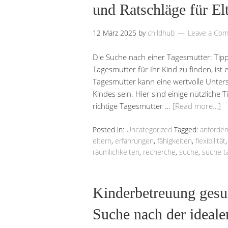
und Ratschläge für El
12 März 2025
by
childhub
Leave a Co
Die Suche nach einer Tagesmutter: Tipp
Tagesmutter für Ihr Kind zu finden, ist ei
Tagesmutter kann eine wertvolle Unter
Kindes sein. Hier sind einige nützliche 
richtige Tagesmutter …
[Read more…]
Posted in:
Uncategorized
Tagged:
anforde
eltern
,
erfahrungen
,
fähigkeiten
,
flexibilität
räumlichkeiten
,
recherche
,
suche
,
suche t
Kinderbetreuung gesuc
Suche nach der ideal