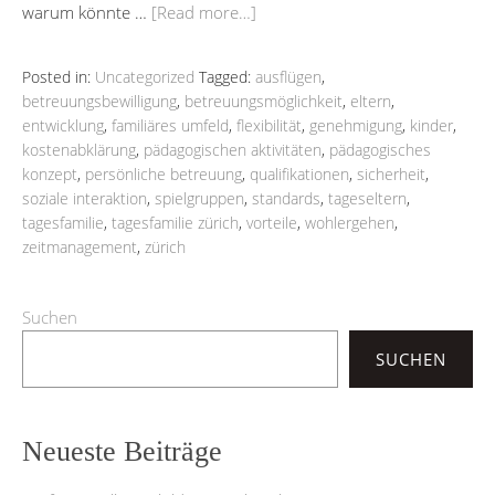
warum könnte …
[Read more…]
Posted in:
Uncategorized
Tagged:
ausflügen
,
betreuungsbewilligung
,
betreuungsmöglichkeit
,
eltern
,
entwicklung
,
familiäres umfeld
,
flexibilität
,
genehmigung
,
kinder
,
kostenabklärung
,
pädagogischen aktivitäten
,
pädagogisches
konzept
,
persönliche betreuung
,
qualifikationen
,
sicherheit
,
soziale interaktion
,
spielgruppen
,
standards
,
tageseltern
,
tagesfamilie
,
tagesfamilie zürich
,
vorteile
,
wohlergehen
,
zeitmanagement
,
zürich
Suchen
SUCHEN
Neueste Beiträge