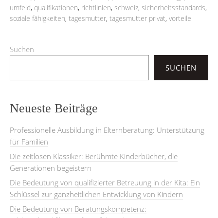
umfeld
,
qualifikationen
,
richtlinien
,
schweiz
,
sicherheitsstandards
,
soziale fähigkeiten
,
tagesmutter
,
tagesmutter privat
,
vorteile
Suchen
SUCHEN
Neueste Beiträge
Professionelle Ausbildung in Elternberatung: Unterstützung
für Familien
Die zeitlosen Klassiker: Berühmte Kinderbücher, die
Generationen begeistern
Die Bedeutung von qualifizierter Betreuung in der Kita: Ein
Schlüssel zur ganzheitlichen Entwicklung von Kindern
Die Bedeutung von Beratungskompetenz: