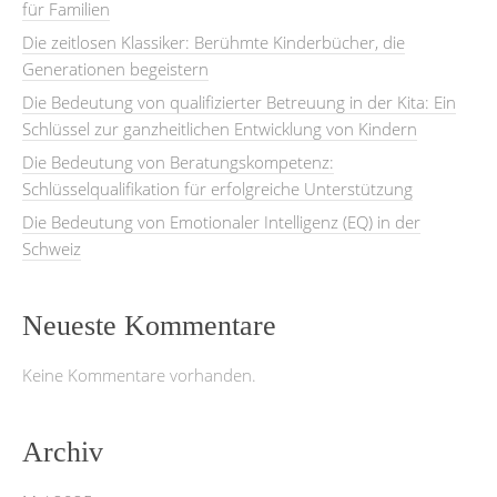
für Familien
Die zeitlosen Klassiker: Berühmte Kinderbücher, die
Generationen begeistern
Die Bedeutung von qualifizierter Betreuung in der Kita: Ein
Schlüssel zur ganzheitlichen Entwicklung von Kindern
Die Bedeutung von Beratungskompetenz:
Schlüsselqualifikation für erfolgreiche Unterstützung
Die Bedeutung von Emotionaler Intelligenz (EQ) in der
Schweiz
Neueste Kommentare
Keine Kommentare vorhanden.
Archiv