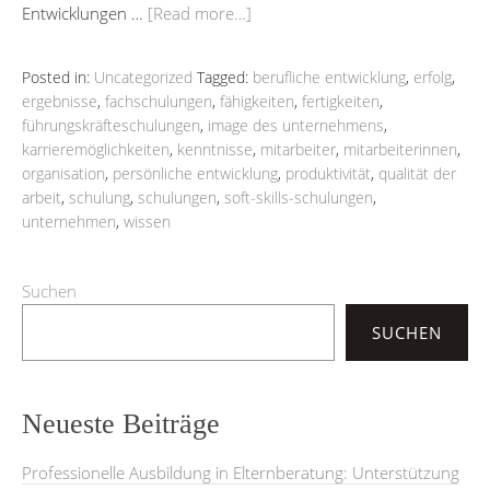
Entwicklungen …
[Read more…]
Posted in:
Uncategorized
Tagged:
berufliche entwicklung
,
erfolg
,
ergebnisse
,
fachschulungen
,
fähigkeiten
,
fertigkeiten
,
führungskräfteschulungen
,
image des unternehmens
,
karrieremöglichkeiten
,
kenntnisse
,
mitarbeiter
,
mitarbeiterinnen
,
organisation
,
persönliche entwicklung
,
produktivität
,
qualität der
arbeit
,
schulung
,
schulungen
,
soft-skills-schulungen
,
unternehmen
,
wissen
Suchen
SUCHEN
Neueste Beiträge
Professionelle Ausbildung in Elternberatung: Unterstützung