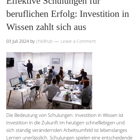
Effektive Schulungen für
beruflichen Erfolg: Investition in
Wissen zahlt sich aus
03 Juli 2024
by
childhub
Leave a Comment
Die Bedeutung von Schulungen: Investition in Wissen ist
Investition in die Zukunft Im heutigen schnelllebigen und
sich ständig verändernden Arbeitsumfeld ist lebenslanges
Lernen unerlässlich. Schulungen spielen eine entscheidende