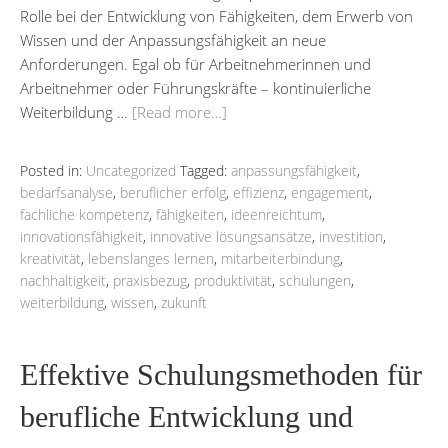
Rolle bei der Entwicklung von Fähigkeiten, dem Erwerb von
Wissen und der Anpassungsfähigkeit an neue
Anforderungen. Egal ob für Arbeitnehmerinnen und
Arbeitnehmer oder Führungskräfte – kontinuierliche
Weiterbildung …
[Read more…]
Posted in:
Uncategorized
Tagged:
anpassungsfähigkeit
,
bedarfsanalyse
,
beruflicher erfolg
,
effizienz
,
engagement
,
fachliche kompetenz
,
fähigkeiten
,
ideenreichtum
,
innovationsfähigkeit
,
innovative lösungsansätze
,
investition
,
kreativität
,
lebenslanges lernen
,
mitarbeiterbindung
,
nachhaltigkeit
,
praxisbezug
,
produktivität
,
schulungen
,
weiterbildung
,
wissen
,
zukunft
Effektive Schulungsmethoden für
berufliche Entwicklung und