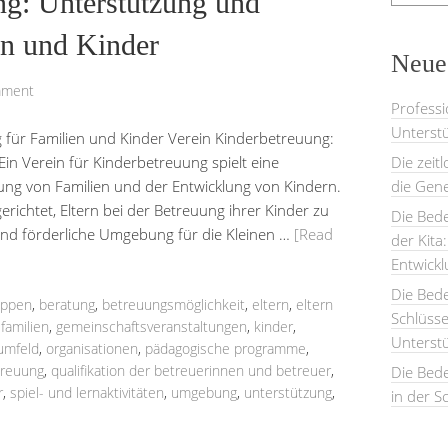
ng: Unterstützung und
en und Kinder
Neues
mment
Professi
Unterstü
 für Familien und Kinder Verein Kinderbetreuung:
in Verein für Kinderbetreuung spielt eine
Die zeit
ung von Familien und der Entwicklung von Kindern.
die Gene
richtet, Eltern bei der Betreuung ihrer Kinder zu
Die Bede
e und förderliche Umgebung für die Kleinen …
[Read
der Kita
Entwick
Die Bed
uppen
,
beratung
,
betreuungsmöglichkeit
,
eltern
,
eltern
Schlüsse
,
familien
,
gemeinschaftsveranstaltungen
,
kinder
,
Unterst
 umfeld
,
organisationen
,
pädagogische programme
,
treuung
,
qualifikation der betreuerinnen und betreuer
,
Die Bede
r
,
spiel- und lernaktivitäten
,
umgebung
,
unterstützung
,
in der S