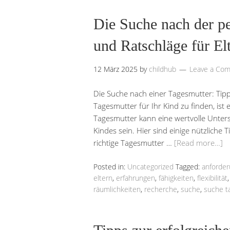
Die Suche nach der pe
und Ratschläge für El
12 März 2025
by
childhub
Leave a Co
Die Suche nach einer Tagesmutter: Tipp
Tagesmutter für Ihr Kind zu finden, ist ei
Tagesmutter kann eine wertvolle Unter
Kindes sein. Hier sind einige nützliche 
richtige Tagesmutter …
[Read more…]
Posted in:
Uncategorized
Tagged:
anforde
eltern
,
erfahrungen
,
fähigkeiten
,
flexibilität
räumlichkeiten
,
recherche
,
suche
,
suche t