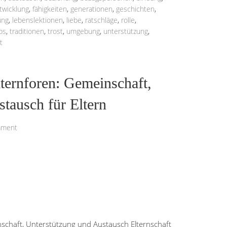
twicklung
,
fähigkeiten
,
generationen
,
geschichten
,
ung
,
lebenslektionen
,
liebe
,
ratschläge
,
rolle
,
ps
,
traditionen
,
trost
,
umgebung
,
unterstützung
,
t
ternforen: Gemeinschaft,
tausch für Eltern
mment
schaft, Unterstützung und Austausch Elternschaft