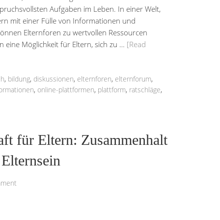
pruchsvollsten Aufgaben im Leben. In einer Welt,
tern mit einer Fülle von Informationen und
können Elternforen zu wertvollen Ressourcen
 eine Möglichkeit für Eltern, sich zu …
[Read
ch
,
bildung
,
diskussionen
,
elternforen
,
elternforum
,
formationen
,
online-plattformen
,
plattform
,
ratschläge
,
ft für Eltern: Zusammenhalt
Elternsein
mment