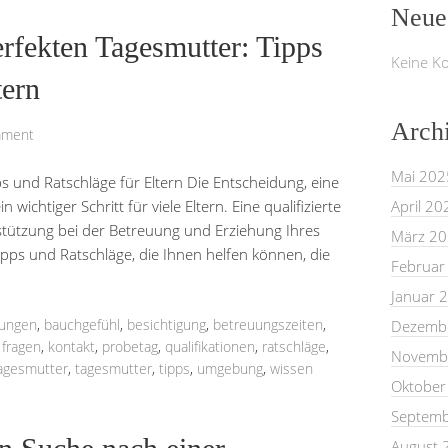
Neue
rfekten Tagesmutter: Tipps
Keine K
tern
Arch
mment
Mai 202
s und Ratschläge für Eltern Die Entscheidung, eine
n wichtiger Schritt für viele Eltern. Eine qualifizierte
April 20
stützung bei der Betreuung und Erziehung Ihres
März 2
Tipps und Ratschläge, die Ihnen helfen können, die
Februar
Januar 
rungen
,
bauchgefühl
,
besichtigung
,
betreuungszeiten
,
Dezemb
,
fragen
,
kontakt
,
probetag
,
qualifikationen
,
ratschläge
,
Novemb
agesmutter
,
tagesmutter
,
tipps
,
umgebung
,
wissen
Oktober
Septemb
August 