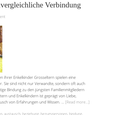
vergleichliche Verbindung
ent
 ihrer Enkelkinder Grosseltern spielen eine
er. Sie sind nicht nur Verwandte, sondern oft auch
tige Bindung zu den jüngsten Familienmitgliedern
ern und Enkelkindern ist geprägt von Liebe,
usch von Erfahrungen und Wissen. …
[Read more…]
en
,
austausch
,
beziehung
,
bezugspersonen
,
bindung
,