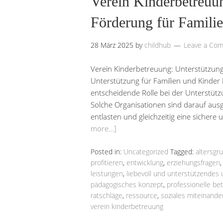
Verein Kinderbetreuu
Förderung für Famili
28 März 2025
by
childhub
Leave a Co
Verein Kinderbetreuung: Unterstützung
Unterstützung für Familien und Kinder E
entscheidende Rolle bei der Unterstütz
Solche Organisationen sind darauf ausge
entlasten und gleichzeitig eine sicher
more…]
Posted in:
Uncategorized
Tagged:
altersgr
profitieren
,
entwicklung
,
erziehungsfragen
leistungen
,
liebevoll und unterstützendes
pädagogisches konzept
,
professionelle be
ratschläge
,
ressource
,
soziales miteinande
verein kinderbetreuung