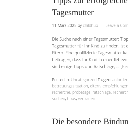
Tipps zur erfolgreich
Tagesmutter
11 März 2025
by
childhub
Leave a Co
Die Suche nach einer Tagesmutter: Tipp
Tagesmutter für Ihr Kind zu finden, ist
Eltern. Eine qualifizierte Tagesmutter 
beitragen, dass Ihr Kind in einer lieb
sind einige Tipps und Ratschläge, …
[Re
Posted in:
Uncategorized
Tagged:
anforde
betreuungssituation
,
eltern
,
empfehlunge
recherche
,
probetage
,
ratschläge
,
recherc
suchen
,
tipps
,
vertrauen
Die besondere Bindun