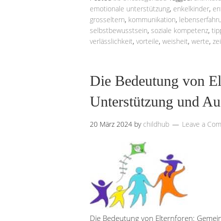
emotionale unterstützung
,
enkelkinder
,
en
grosseltern
,
kommunikation
,
lebenserfahr
selbstbewusstsein
,
soziale kompetenz
,
tip
verlässlichkeit
,
vorteile
,
weisheit
,
werte
,
zei
Die Bedeutung von El
Unterstützung und Aus
20 März 2024
by
childhub
Leave a Co
Die Bedeutung von Elternforen: Gemein