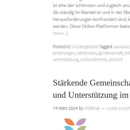
ist eine der schönsten und zugleich ans
die ständig im Wandel ist und in der El
Herausforderungen konfrontiert sind, 
werden. Diese Online-Plattformen bieten
more…]
Posted in:
Uncategorized
Tagged:
austaus
erfahrungen
,
fallstricken
,
gemeinschaft
,
in
unterstützung
,
verbundenheit
,
vorsicht
Stärkende Gemeinscha
und Unterstützung im 
14 März 2024
by
childhub
Leave a Co