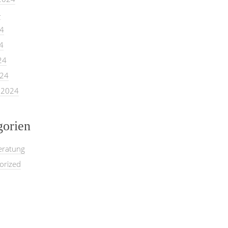
4
24
4
24
024
 2024
gorien
eratung
orized