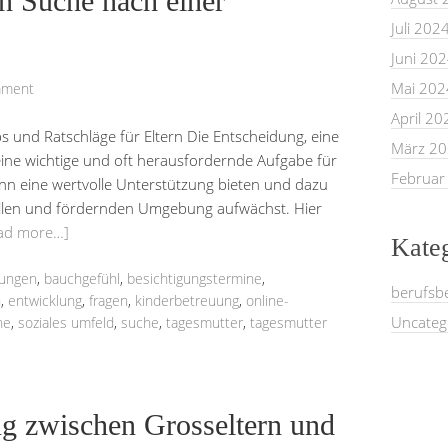
en Suche nach einer
Juli 202
Juni 20
Mai 202
mment
April 20
s und Ratschläge für Eltern Die Entscheidung, eine
März 2
 eine wichtige und oft herausfordernde Aufgabe für
Februar
kann eine wertvolle Unterstützung bieten und dazu
evollen und fördernden Umgebung aufwächst. Hier
ad more…]
Kate
rungen
,
bauchgefühl
,
besichtigungstermine
,
berufsb
n
,
entwicklung
,
fragen
,
kinderbetreuung
,
online-
Uncateg
he
,
soziales umfeld
,
suche
,
tagesmutter
,
tagesmutter
g zwischen Grosseltern und