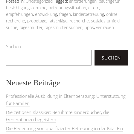
Posted in:
Uncategorized
Tagged:
anforderungen
,
bauchgefühl
,
besichtigungstermine
,
betreuungssituation
,
eltern
,
empfehlungen
,
entwicklung
,
fragen
,
kinderbetreuung
,
online-
recherche
,
probetage
,
ratschläge
,
recherche
,
soziales umfeld
,
suche
,
tagesmutter
,
tagesmutter suchen
,
tipps
,
vertrauen
Suchen
SUCHEN
Neueste Beiträge
Professionelle Ausbildung in Elternberatung: Unterstützung
für Familien
Die zeitlosen Klassiker: Berühmte Kinderbücher, die
Generationen begeistern
Die Bedeutung von qualifizierter Betreuung in der Kita: Ein