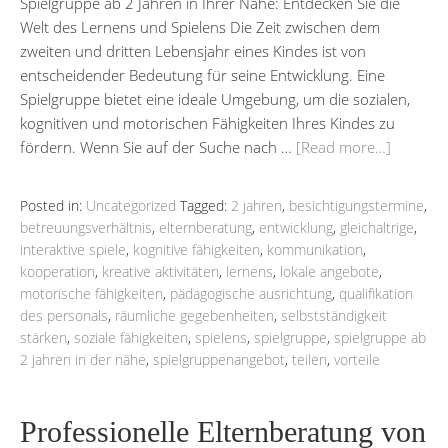
Spielgruppe ab 2 Jahren in Ihrer Nähe: Entdecken Sie die
Welt des Lernens und Spielens Die Zeit zwischen dem
zweiten und dritten Lebensjahr eines Kindes ist von
entscheidender Bedeutung für seine Entwicklung. Eine
Spielgruppe bietet eine ideale Umgebung, um die sozialen,
kognitiven und motorischen Fähigkeiten Ihres Kindes zu
fördern. Wenn Sie auf der Suche nach …
[Read more…]
Posted in:
Uncategorized
Tagged:
2 jahren
,
besichtigungstermine
,
betreuungsverhältnis
,
elternberatung
,
entwicklung
,
gleichaltrige
,
interaktive spiele
,
kognitive fähigkeiten
,
kommunikation
,
kooperation
,
kreative aktivitäten
,
lernens
,
lokale angebote
,
motorische fähigkeiten
,
pädagogische ausrichtung
,
qualifikation
des personals
,
räumliche gegebenheiten
,
selbstständigkeit
stärken
,
soziale fähigkeiten
,
spielens
,
spielgruppe
,
spielgruppe ab
2 jahren in der nähe
,
spielgruppenangebot
,
teilen
,
vorteile
Professionelle Elternberatung von