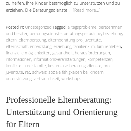
zu helfen, ihre Kinder bestmöglich zu unterstützen und zu
erziehen. Die Beratungsdienste …
[Read more…]
Posted in:
Uncategorized
Tagged:
alltagsprobleme
,
beraterinnen
und berater
,
beratungsdienste
,
beratungsgespräche
,
beziehung
,
eltern
,
elternberatung
,
elternberatung pro juventute
,
elternschaft
,
entwicklung
,
erziehung
,
familienklim
,
familienleben
,
finanzielle möglichkeiten
,
gesundheit
,
herausforderungen
,
informationen
,
informationsveranstaltungen
,
kompetenzen
,
konflikte in der familie
,
kostenlose beratungsdienste
,
pro
juventute
,
rat
,
schweiz
,
soziale fähigkeiten bei kindern
,
unterstützung
,
vertraulichkeit
,
workshops
Professionelle Elternberatung:
Unterstützung und Orientierung
für Eltern