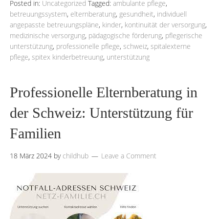
Posted in:
Uncategorized
Tagged:
ambulante pflege
,
betreuungssystem
,
elternberatung
,
gesundheit
,
individuell
angepasste betreuungspläne
,
kinder
,
kontinuität der versorgung
,
medizinische versorgung
,
pädagogische förderung
,
pflegerische
unterstützung
,
professionelle pflege
,
schweiz
,
spitalexterne
pflege
,
spitex kinderbetreuung
,
unterstützung
Professionelle Elternberatung in
der Schweiz: Unterstützung für
Familien
18 März 2024
by
childhub
Leave a Comment