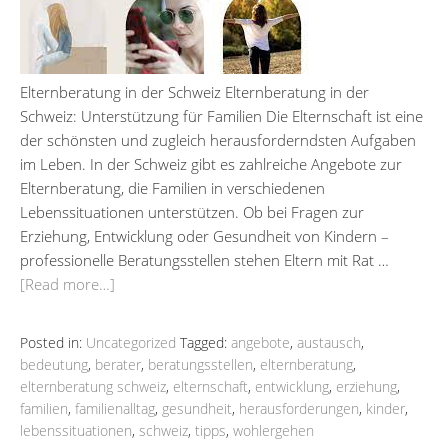
Elternberatung in der Schweiz Elternberatung in der
Schweiz: Unterstützung für Familien Die Elternschaft ist eine
der schönsten und zugleich herausforderndsten Aufgaben
im Leben. In der Schweiz gibt es zahlreiche Angebote zur
Elternberatung, die Familien in verschiedenen
Lebenssituationen unterstützen. Ob bei Fragen zur
Erziehung, Entwicklung oder Gesundheit von Kindern –
professionelle Beratungsstellen stehen Eltern mit Rat …
[Read more…]
Posted in:
Uncategorized
Tagged:
angebote
,
austausch
,
bedeutung
,
berater
,
beratungsstellen
,
elternberatung
,
elternberatung schweiz
,
elternschaft
,
entwicklung
,
erziehung
,
familien
,
familienalltag
,
gesundheit
,
herausforderungen
,
kinder
,
lebenssituationen
,
schweiz
,
tipps
,
wohlergehen