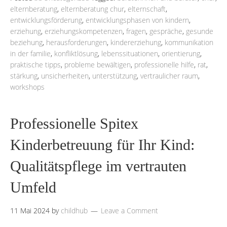
elternberatung
,
elternberatung chur
,
elternschaft
,
entwicklungsförderung
,
entwicklungsphasen von kindern
,
erziehung
,
erziehungskompetenzen
,
fragen
,
gespräche
,
gesunde
beziehung
,
herausforderungen
,
kindererziehung
,
kommunikation
in der familie
,
konfliktlösung
,
lebenssituationen
,
orientierung
,
praktische tipps
,
probleme bewältigen
,
professionelle hilfe
,
rat
,
stärkung
,
unsicherheiten
,
unterstützung
,
vertraulicher raum
,
workshops
Professionelle Spitex
Kinderbetreuung für Ihr Kind:
Qualitätspflege im vertrauten
Umfeld
11 Mai 2024
by
childhub
Leave a Comment