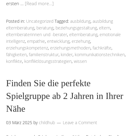
ersten …
[Read more…]
Posted in:
Uncategorized
Tagged:
ausbildung
,
ausbildung
elternberatung
,
beratung
,
beziehungsgestaltung
,
eltern
,
elternberaterinnen und -berater
,
elternberatung
,
emotionale
intelligenz
,
empathie
,
entwicklung
,
erziehung
,
erziehungskompetenz
,
erziehungsmethoden
,
fachkräfte
,
fähigkeiten
,
familienstruktur
,
kinder
,
kommunikationstechniken
,
konflikte
,
konfliktlösungsstrategien
,
wissen
Finden Sie die perfekte
Spielgruppe ab 2 Jahren in Ihrer
Nähe
03 März 2025
by
childhub
Leave a Comment