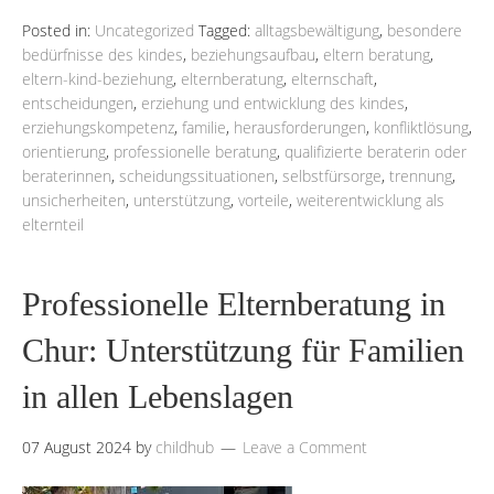
Posted in:
Uncategorized
Tagged:
alltagsbewältigung
,
besondere
bedürfnisse des kindes
,
beziehungsaufbau
,
eltern beratung
,
eltern-kind-beziehung
,
elternberatung
,
elternschaft
,
entscheidungen
,
erziehung und entwicklung des kindes
,
erziehungskompetenz
,
familie
,
herausforderungen
,
konfliktlösung
,
orientierung
,
professionelle beratung
,
qualifizierte beraterin oder
beraterinnen
,
scheidungssituationen
,
selbstfürsorge
,
trennung
,
unsicherheiten
,
unterstützung
,
vorteile
,
weiterentwicklung als
elternteil
Professionelle Elternberatung in
Chur: Unterstützung für Familien
in allen Lebenslagen
07 August 2024
by
childhub
Leave a Comment