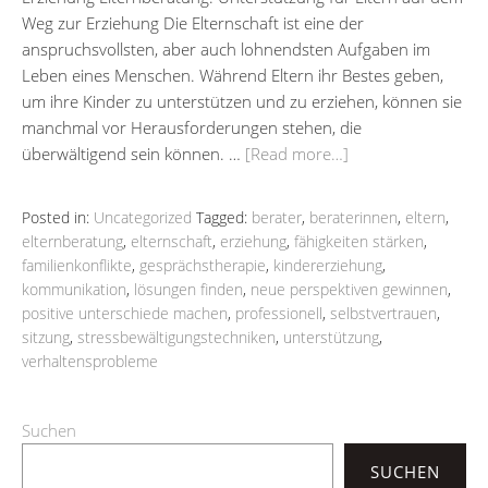
Weg zur Erziehung Die Elternschaft ist eine der
anspruchsvollsten, aber auch lohnendsten Aufgaben im
Leben eines Menschen. Während Eltern ihr Bestes geben,
um ihre Kinder zu unterstützen und zu erziehen, können sie
manchmal vor Herausforderungen stehen, die
überwältigend sein können. …
[Read more…]
Posted in:
Uncategorized
Tagged:
berater
,
beraterinnen
,
eltern
,
elternberatung
,
elternschaft
,
erziehung
,
fähigkeiten stärken
,
familienkonflikte
,
gesprächstherapie
,
kindererziehung
,
kommunikation
,
lösungen finden
,
neue perspektiven gewinnen
,
positive unterschiede machen
,
professionell
,
selbstvertrauen
,
sitzung
,
stressbewältigungstechniken
,
unterstützung
,
verhaltensprobleme
Suchen
SUCHEN