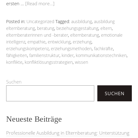
ersten …
[Read more…]
Posted in:
Uncategorized
Tagged:
ausbildung
,
ausbildung
elternberatung
,
beratung
,
beziehungsgestaltung
,
eltern
,
elternberaterinnen und -berater
,
elternberatung
,
emotionale
intelligenz
,
empathie
,
entwicklung
,
erziehung
,
erziehungskompetenz
,
erziehungsmethoden
,
fachkräfte
,
fähigkeiten
,
familienstruktur
,
kinder
,
kommunikationstechniken
,
konflikte
,
konfliktlösungsstrategien
,
wissen
Suchen
SUCHEN
Neueste Beiträge
Professionelle Ausbildung in Elternberatung: Unterstützung