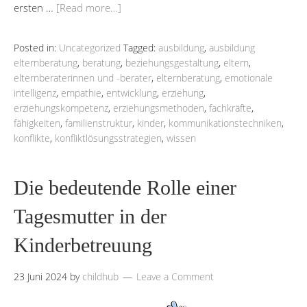
ersten …
[Read more…]
Posted in:
Uncategorized
Tagged:
ausbildung
,
ausbildung
elternberatung
,
beratung
,
beziehungsgestaltung
,
eltern
,
elternberaterinnen und -berater
,
elternberatung
,
emotionale
intelligenz
,
empathie
,
entwicklung
,
erziehung
,
erziehungskompetenz
,
erziehungsmethoden
,
fachkräfte
,
fähigkeiten
,
familienstruktur
,
kinder
,
kommunikationstechniken
,
konflikte
,
konfliktlösungsstrategien
,
wissen
Die bedeutende Rolle einer
Tagesmutter in der
Kinderbetreuung
23 Juni 2024
by
childhub
Leave a Comment