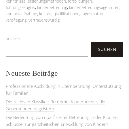
kenntnisse
,
erziehungsmethoden
,
fortbildungen
,
führungszeugnis
,
kinderbetreuung
,
kinderbetreuungsagenturen
,
kontaktaufnahme
,
kosten
,
qualifikationen
,
tagesmutter
,
verpflegung
,
vertrauenswürdig
Suchen
SUCHEN
Neueste Beiträge
Professionelle Ausbildung in Elternberatung: Unterstützung
für Familien
Die zeitlosen Klassiker: Berühmte Kinderbücher, die
Generationen begeistern
Die Bedeutung von qualifizierter Betreuung in der Kita: Ein
Schlüssel zur ganzheitlichen Entwicklung von Kindern