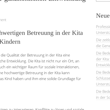
Neues
ment
Professi
hwertigen Betreuung in der Kita
Unterstü
Die zeit
 Kindern
die Gene
Die Bede
 die Qualität der Betreuung in der Kita eine
der Kita
he Entwicklung. Die Kita ist nicht nur ein Ort, an
Entwick
h ein wichtiger Raum für soziale Interaktionen,
Die Bed
e hochwertige Betreuung in der Kita kann
Schlüsse
 das Kind haben und ihm eine solide Grundlage für
Unterst
Die Bede
in der S
trigen zu interagieren, Konflikte zu lösen und soziale