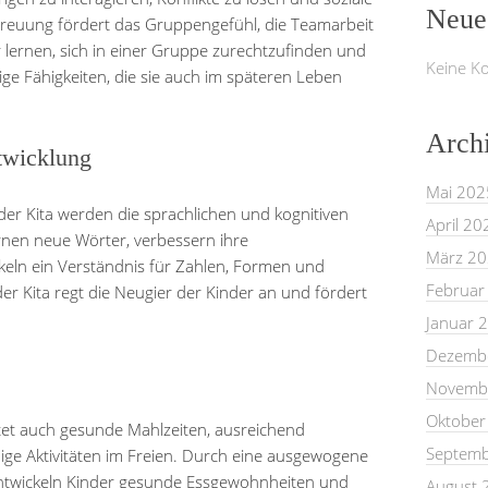
Neue
etreuung fördert das Gruppengefühl, die Teamarbeit
 lernen, sich in einer Gruppe zurechtzufinden und
Keine K
e Fähigkeiten, die sie auch im späteren Leben
Arch
twicklung
Mai 202
n der Kita werden die sprachlichen und kognitiven
April 20
ernen neue Wörter, verbessern ihre
März 2
eln ein Verständnis für Zahlen, Formen und
Februar
r Kita regt die Neugier der Kinder an und fördert
Januar 
Dezemb
Novemb
Oktober
ltet auch gesunde Mahlzeiten, ausreichend
Septemb
ge Aktivitäten im Freien. Durch eine ausgewogene
twickeln Kinder gesunde Essgewohnheiten und
August 