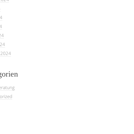
4
24
4
24
024
 2024
gorien
eratung
orized