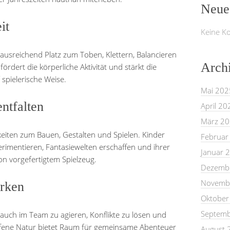
Neue
it
Keine K
ausreichend Platz zum Toben, Klettern, Balancieren
Arch
dert die körperliche Aktivität und stärkt die
spielerische Weise.
Mai 202
entfalten
April 20
März 2
hkeiten zum Bauen, Gestalten und Spielen. Kinder
Februar
erimentieren, Fantasiewelten erschaffen und ihrer
Januar 
von vorgefertigtem Spielzeug.
Dezemb
Novemb
ärken
Oktober
Septemb
 auch im Team zu agieren, Konflikte zu lösen und
offene Natur bietet Raum für gemeinsame Abenteuer
August 