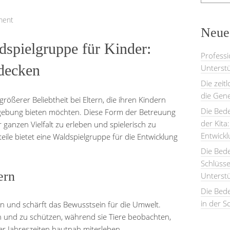
ment
Neues
ldspielgruppe für Kinder:
Professi
tdecken
Unterstü
Die zeit
die Gene
ößerer Beliebtheit bei Eltern, die ihren Kindern
Die Bede
gebung bieten möchten. Diese Form der Betreuung
der Kita
r ganzen Vielfalt zu erleben und spielerisch zu
Entwick
ile bietet eine Waldspielgruppe für die Entwicklung
Die Bed
Schlüsse
ern
Unterst
Die Bede
in der S
an und schärft das Bewusstsein für die Umwelt.
en und zu schützen, während sie Tiere beobachten,
r Jahreszeiten hautnah miterleben.