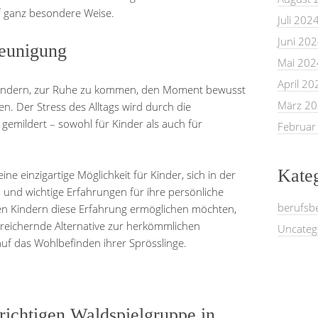
f ganz besondere Weise.
Juli 202
Juni 20
leunigung
Mai 202
April 20
 Kindern, zur Ruhe zu kommen, den Moment bewusst
März 2
 Der Stress des Alltags wird durch die
mildert – sowohl für Kinder als auch für
Februar
Kate
ne einzigartige Möglichkeit für Kinder, sich in der
und wichtige Erfahrungen für ihre persönliche
berufsb
ren Kindern diese Erfahrung ermöglichen möchten,
ereichernde Alternative zur herkömmlichen
Uncateg
auf das Wohlbefinden ihrer Sprösslinge.
 richtigen Waldspielgruppe in