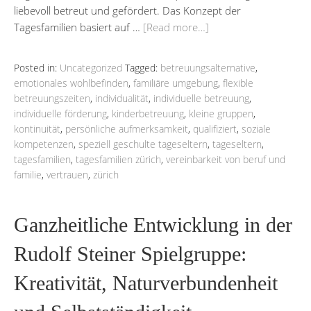
liebevoll betreut und gefördert. Das Konzept der
Tagesfamilien basiert auf …
[Read more…]
Posted in:
Uncategorized
Tagged:
betreuungsalternative
,
emotionales wohlbefinden
,
familiäre umgebung
,
flexible
betreuungszeiten
,
individualität
,
individuelle betreuung
,
individuelle förderung
,
kinderbetreuung
,
kleine gruppen
,
kontinuität
,
persönliche aufmerksamkeit
,
qualifiziert
,
soziale
kompetenzen
,
speziell geschulte tageseltern
,
tageseltern
,
tagesfamilien
,
tagesfamilien zürich
,
vereinbarkeit von beruf und
familie
,
vertrauen
,
zürich
Ganzheitliche Entwicklung in der
Rudolf Steiner Spielgruppe:
Kreativität, Naturverbundenheit