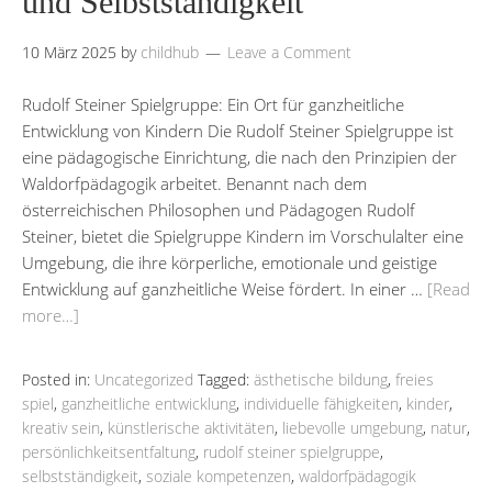
und Selbstständigkeit
10 März 2025
by
childhub
Leave a Comment
Rudolf Steiner Spielgruppe: Ein Ort für ganzheitliche
Entwicklung von Kindern Die Rudolf Steiner Spielgruppe ist
eine pädagogische Einrichtung, die nach den Prinzipien der
Waldorfpädagogik arbeitet. Benannt nach dem
österreichischen Philosophen und Pädagogen Rudolf
Steiner, bietet die Spielgruppe Kindern im Vorschulalter eine
Umgebung, die ihre körperliche, emotionale und geistige
Entwicklung auf ganzheitliche Weise fördert. In einer …
[Read
more…]
Posted in:
Uncategorized
Tagged:
ästhetische bildung
,
freies
spiel
,
ganzheitliche entwicklung
,
individuelle fähigkeiten
,
kinder
,
kreativ sein
,
künstlerische aktivitäten
,
liebevolle umgebung
,
natur
,
persönlichkeitsentfaltung
,
rudolf steiner spielgruppe
,
selbstständigkeit
,
soziale kompetenzen
,
waldorfpädagogik