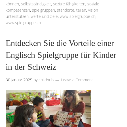
können
,
selbstständigkeit
,
soziale fähigkeiten
,
soziale
kompetenzen
,
spielgruppen
,
standorte
,
teilen
,
vision
unterstützen
,
werte und ziele
,
www spielgruppe ch
,
www.spielgruppe.ch
Entdecken Sie die Vorteile einer
Englisch Spielgruppe für Kinder
in der Schweiz
30 Januar 2025
by
childhub
Leave a Comment