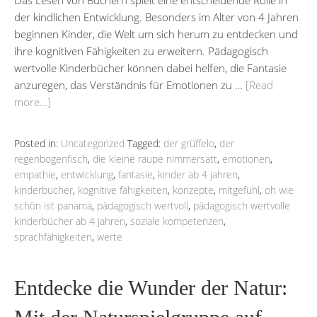
der kindlichen Entwicklung. Besonders im Alter von 4 Jahren
beginnen Kinder, die Welt um sich herum zu entdecken und
ihre kognitiven Fähigkeiten zu erweitern. Pädagogisch
wertvolle Kinderbücher können dabei helfen, die Fantasie
anzuregen, das Verständnis für Emotionen zu …
[Read
more…]
Posted in:
Uncategorized
Tagged:
der grüffelo
,
der
regenbogenfisch
,
die kleine raupe nimmersatt
,
emotionen
,
empathie
,
entwicklung
,
fantasie
,
kinder ab 4 jahren
,
kinderbücher
,
kognitive fähigkeiten
,
konzepte
,
mitgefühl
,
oh wie
schön ist panama
,
pädagogisch wertvoll
,
pädagogisch wertvolle
kinderbücher ab 4 jahren
,
soziale kompetenzen
,
sprachfähigkeiten
,
werte
Entdecke die Wunder der Natur: