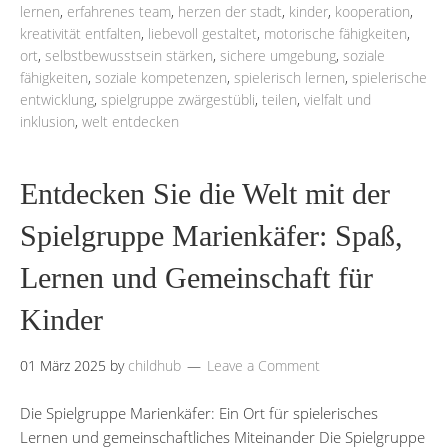
lernen
,
erfahrenes team
,
herzen der stadt
,
kinder
,
kooperation
,
kreativität entfalten
,
liebevoll gestaltet
,
motorische fähigkeiten
,
ort
,
selbstbewusstsein stärken
,
sichere umgebung
,
soziale
fähigkeiten
,
soziale kompetenzen
,
spielerisch lernen
,
spielerische
entwicklung
,
spielgruppe zwärgestübli
,
teilen
,
vielfalt und
inklusion
,
welt entdecken
Entdecken Sie die Welt mit der
Spielgruppe Marienkäfer: Spaß,
Lernen und Gemeinschaft für
Kinder
01 März 2025
by
childhub
Leave a Comment
Die Spielgruppe Marienkäfer: Ein Ort für spielerisches
Lernen und gemeinschaftliches Miteinander Die Spielgruppe