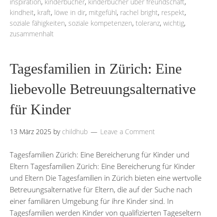
inspiration
,
kinderbücher
,
kinderbücher über freundschaft
,
kindheit
,
kraft
,
löwe in dir
,
mitgefühl
,
rachel bright
,
respekt
,
soziale fähigkeiten
,
soziale kompetenzen
,
toleranz
,
wichtig
,
zusammenhalt
Tagesfamilien in Zürich: Eine
liebevolle Betreuungsalternative
für Kinder
13 März 2025
by
childhub
Leave a Comment
Tagesfamilien Zürich: Eine Bereicherung für Kinder und
Eltern Tagesfamilien Zürich: Eine Bereicherung für Kinder
und Eltern Die Tagesfamilien in Zürich bieten eine wertvolle
Betreuungsalternative für Eltern, die auf der Suche nach
einer familiären Umgebung für ihre Kinder sind. In
Tagesfamilien werden Kinder von qualifizierten Tageseltern