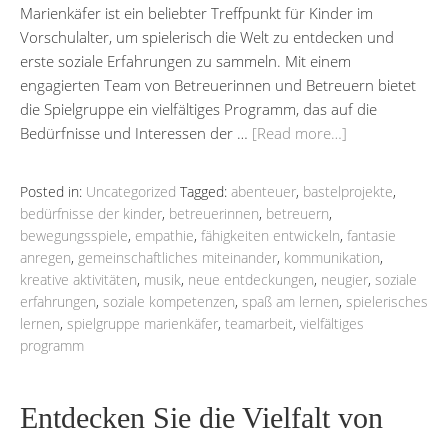
Marienkäfer ist ein beliebter Treffpunkt für Kinder im
Vorschulalter, um spielerisch die Welt zu entdecken und
erste soziale Erfahrungen zu sammeln. Mit einem
engagierten Team von Betreuerinnen und Betreuern bietet
die Spielgruppe ein vielfältiges Programm, das auf die
Bedürfnisse und Interessen der …
[Read more…]
Posted in:
Uncategorized
Tagged:
abenteuer
,
bastelprojekte
,
bedürfnisse der kinder
,
betreuerinnen
,
betreuern
,
bewegungsspiele
,
empathie
,
fähigkeiten entwickeln
,
fantasie
anregen
,
gemeinschaftliches miteinander
,
kommunikation
,
kreative aktivitäten
,
musik
,
neue entdeckungen
,
neugier
,
soziale
erfahrungen
,
soziale kompetenzen
,
spaß am lernen
,
spielerisches
lernen
,
spielgruppe marienkäfer
,
teamarbeit
,
vielfältiges
programm
Entdecken Sie die Vielfalt von