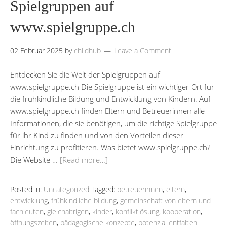
Spielgruppen auf
www.spielgruppe.ch
02 Februar 2025
by
childhub
Leave a Comment
Entdecken Sie die Welt der Spielgruppen auf
www.spielgruppe.ch Die Spielgruppe ist ein wichtiger Ort für
die frühkindliche Bildung und Entwicklung von Kindern. Auf
www.spielgruppe.ch finden Eltern und Betreuerinnen alle
Informationen, die sie benötigen, um die richtige Spielgruppe
für ihr Kind zu finden und von den Vorteilen dieser
Einrichtung zu profitieren. Was bietet www.spielgruppe.ch?
Die Website …
[Read more…]
Posted in:
Uncategorized
Tagged:
betreuerinnen
,
eltern
,
entwicklung
,
frühkindliche bildung
,
gemeinschaft von eltern und
fachleuten
,
gleichaltrigen
,
kinder
,
konfliktlösung
,
kooperation
,
öffnungszeiten
,
pädagogische konzepte
,
potenzial entfalten