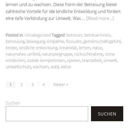
lernen und zu wachsen. Diese Form der Betreuung bietet
zahlreiche Vorteile für die kindliche Entwicklung und fördert
eine tiefe Verbindung zur Umwelt. Was …
[Read more…]
Posted in:
Uncategorized
Tagged:
betreuer
,
betreuerinnen
,
betreuung
,
bewegung
,
empathie
,
flussufer
,
gemeinschaftsgefühl
,
kinder
,
kindliche entwicklung
,
kreativität
,
lernen
,
natur
,
naturnahes umfeld
,
naturspielgruppe
,
rücksichtnahme
,
sinne
entdecken
,
soziale kompetenzen
,
spielen
,
teamarbeit
,
umwelt
,
umweltschutz
,
wachsen
,
wald
,
wiese
1
2
3
4
Weiter »
Suchen
SUCHEN