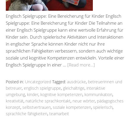
Englisch Spielgruppe: Eine Bereicherung für Kinder Englisch
Spielgruppe: Eine Bereicherung für Kinder Die Teilnahme an
einer Englisch Spielgruppe kann eine wertvolle Erfahrung für
Kinder sein. Durch spielerische Aktivitäten und Interaktionen
in englischer Sprache können Kinder nicht nur ihre
sprachlichen Fähigkeiten verbessern, sondern auch wichtige
soziale und kognitive Kompetenzen entwickeln. Vorteile einer
Englisch Spielgruppe In einer …
[Read more…]
Posted in:
Uncategorized
Tagged:
ausdrücke
,
betreuerinnen und
betreuer
,
englisch spielgruppe
,
gleichaltrige
,
interaktive
umgebung
,
kinder
,
kognitive kompetenzen
,
kommunikation
,
kreativität
,
natürliche sprachkontakt
,
neue wörter
,
pädagogisches
konzept
,
selbstvertrauen
,
soziale kompetenzen
,
spielerisch
,
sprachliche fähigkeiten
,
teamarbeit