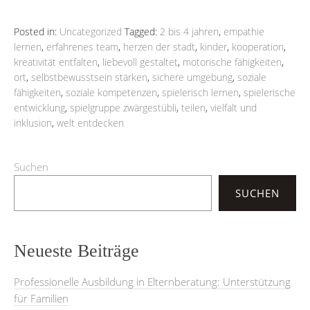
Posted in:
Uncategorized
Tagged:
2 bis 4 jahren
,
empathie
lernen
,
erfahrenes team
,
herzen der stadt
,
kinder
,
kooperation
,
kreativität entfalten
,
liebevoll gestaltet
,
motorische fähigkeiten
,
ort
,
selbstbewusstsein stärken
,
sichere umgebung
,
soziale
fähigkeiten
,
soziale kompetenzen
,
spielerisch lernen
,
spielerische
entwicklung
,
spielgruppe zwärgestübli
,
teilen
,
vielfalt und
inklusion
,
welt entdecken
Suchen
SUCHEN
Neueste Beiträge
Professionelle Ausbildung in Elternberatung: Unterstützung
für Familien