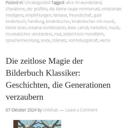
Posted in:
Uncategorized
Tagged:
alice im wunderland
,
charaktere
,
der grüffelo
,
die kleine raupe nimmersatt
,
emotionale
intelligenz
,
empfehlungen
,
fantasie
,
freundschaft
,
gute
kinderbuch
,
handlung
,
kinderbücher
,
kinderbücher mit musik
,
kleine leser
,
kreative kombination
,
lewis carroll
,
melodien
,
musik
,
musikalisches verständnis
,
mut
,
peterchens mondfahrt
,
sprachentwicklung
,
texte
,
toleranz
,
vorstellungskraft
,
werte
Die zeitlose Magie der
Bilderbuch Klassiker:
Geschichten, die Generationen
verzaubern
07 Oktober 2024
by
childhub
Leave a Comment