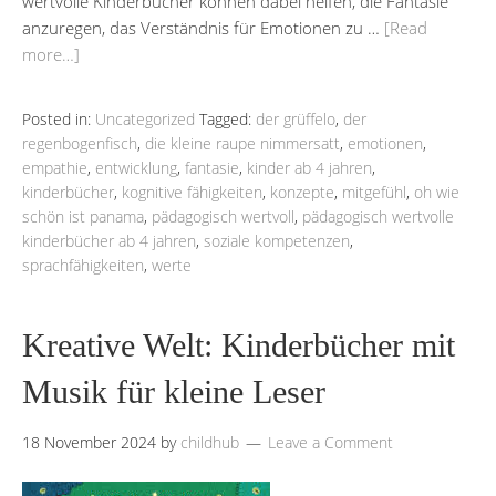
wertvolle Kinderbücher können dabei helfen, die Fantasie
anzuregen, das Verständnis für Emotionen zu …
[Read
more…]
Posted in:
Uncategorized
Tagged:
der grüffelo
,
der
regenbogenfisch
,
die kleine raupe nimmersatt
,
emotionen
,
empathie
,
entwicklung
,
fantasie
,
kinder ab 4 jahren
,
kinderbücher
,
kognitive fähigkeiten
,
konzepte
,
mitgefühl
,
oh wie
schön ist panama
,
pädagogisch wertvoll
,
pädagogisch wertvolle
kinderbücher ab 4 jahren
,
soziale kompetenzen
,
sprachfähigkeiten
,
werte
Kreative Welt: Kinderbücher mit
Musik für kleine Leser
18 November 2024
by
childhub
Leave a Comment