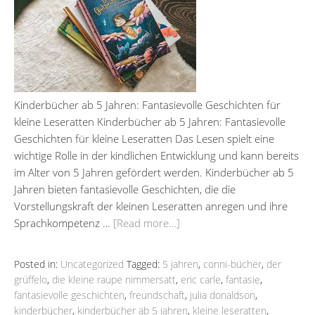
Kinderbücher ab 5 Jahren: Fantasievolle Geschichten für
kleine Leseratten Kinderbücher ab 5 Jahren: Fantasievolle
Geschichten für kleine Leseratten Das Lesen spielt eine
wichtige Rolle in der kindlichen Entwicklung und kann bereits
im Alter von 5 Jahren gefördert werden. Kinderbücher ab 5
Jahren bieten fantasievolle Geschichten, die die
Vorstellungskraft der kleinen Leseratten anregen und ihre
Sprachkompetenz …
[Read more…]
Posted in:
Uncategorized
Tagged:
5 jahren
,
conni-bücher
,
der
grüffelo
,
die kleine raupe nimmersatt
,
eric carle
,
fantasie
,
fantasievolle geschichten
,
freundschaft
,
julia donaldson
,
kinderbücher
,
kinderbücher ab 5 jahren
,
kleine leseratten
,