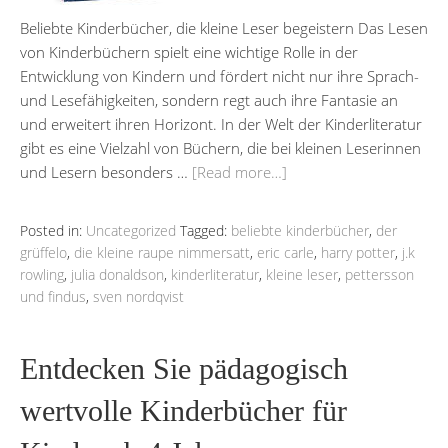
Beliebte Kinderbücher, die kleine Leser begeistern Das Lesen
von Kinderbüchern spielt eine wichtige Rolle in der
Entwicklung von Kindern und fördert nicht nur ihre Sprach-
und Lesefähigkeiten, sondern regt auch ihre Fantasie an
und erweitert ihren Horizont. In der Welt der Kinderliteratur
gibt es eine Vielzahl von Büchern, die bei kleinen Leserinnen
und Lesern besonders …
[Read more…]
Posted in:
Uncategorized
Tagged:
beliebte kinderbücher
,
der
grüffelo
,
die kleine raupe nimmersatt
,
eric carle
,
harry potter
,
j.k
rowling
,
julia donaldson
,
kinderliteratur
,
kleine leser
,
pettersson
und findus
,
sven nordqvist
Entdecken Sie pädagogisch
wertvolle Kinderbücher für