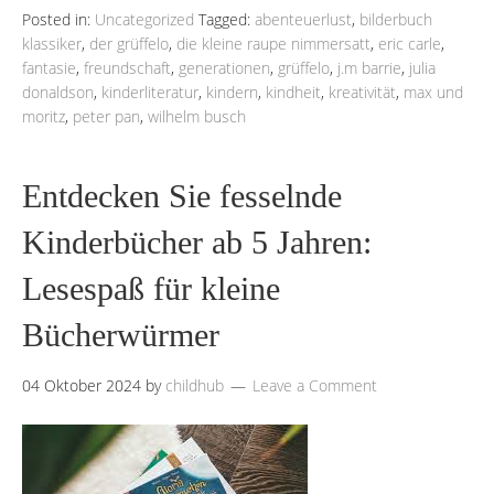
Posted in:
Uncategorized
Tagged:
abenteuerlust
,
bilderbuch
klassiker
,
der grüffelo
,
die kleine raupe nimmersatt
,
eric carle
,
fantasie
,
freundschaft
,
generationen
,
grüffelo
,
j.m barrie
,
julia
donaldson
,
kinderliteratur
,
kindern
,
kindheit
,
kreativität
,
max und
moritz
,
peter pan
,
wilhelm busch
Entdecken Sie fesselnde
Kinderbücher ab 5 Jahren:
Lesespaß für kleine
Bücherwürmer
04 Oktober 2024
by
childhub
Leave a Comment