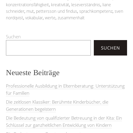
konzentrationsfähigkeit
,
kreativität
,
leseverständnis
,
liane
schneider
,
mut
,
pettersson und findus
,
sprachkompetenz
,
sven
nordqvist
,
vokabular
,
werte
,
zusammenhalt
Suchen
SUCHEN
Neueste Beiträge
Professionelle Ausbildung in Elternberatung: Unterstützung
für Familien
Die zeitlosen Klassiker: Berühmte Kinderbücher, die
Generationen begeistern
Die Bedeutung von qualifizierter Betreuung in der Kita: Ein
Schlüssel zur ganzheitlichen Entwicklung von Kindern