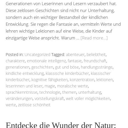
Generationen von Leserinnen und Lesern verzaubert hat.
Diese zeitlosen Geschichten sind nicht nur Unterhaltung,
sondern auch ein wichtiger Bestandteil der kindlichen
Entwicklung. Sie regen die Fantasie an, vermitteln Werte und
lehren wichtige Lektionen auf eine Weise, die Kinder auf
einzigartige Weise anspricht. Warum …
[Read more…]
Posted in:
Uncategorized
Tagged:
abenteuer
,
beliebtheit
,
charaktere
,
emotionale intelligenz
,
fantasie
,
freundschaft
,
generationen
,
geschichten
,
gut und böse
,
handlungsstränge
,
kindliche entwicklung
,
klassische kinderbücher
,
klassischer
kinderbücher
,
kognitive fähigkeiten
,
konzentration
,
lektionen
,
leserinnen und leser
,
magie
,
moralische werte
,
sprachkenntnisse
,
technologie
,
themen
,
unterhaltung
,
veränderungen
,
vorstellungskraft
,
welt voller möglichkeiten
,
werte
,
zeitlose schönheit
Entdecke die Wunder der Natur: