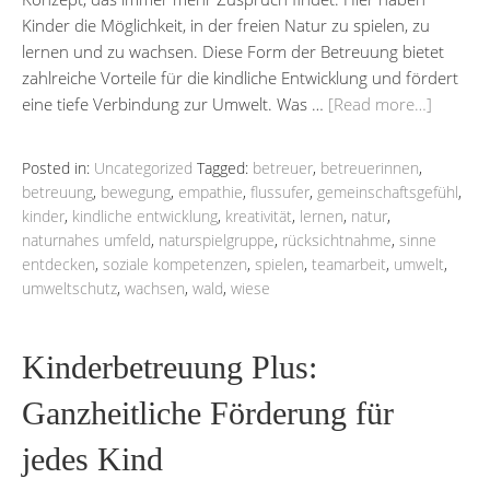
Kinder die Möglichkeit, in der freien Natur zu spielen, zu
lernen und zu wachsen. Diese Form der Betreuung bietet
zahlreiche Vorteile für die kindliche Entwicklung und fördert
eine tiefe Verbindung zur Umwelt. Was …
[Read more…]
Posted in:
Uncategorized
Tagged:
betreuer
,
betreuerinnen
,
betreuung
,
bewegung
,
empathie
,
flussufer
,
gemeinschaftsgefühl
,
kinder
,
kindliche entwicklung
,
kreativität
,
lernen
,
natur
,
naturnahes umfeld
,
naturspielgruppe
,
rücksichtnahme
,
sinne
entdecken
,
soziale kompetenzen
,
spielen
,
teamarbeit
,
umwelt
,
umweltschutz
,
wachsen
,
wald
,
wiese
Kinderbetreuung Plus:
Ganzheitliche Förderung für
jedes Kind