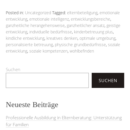
Posted in:
Uncategorized
Tagged:
elternbeteiligung
,
emotionale
entwicklung
,
emotionale intelligenz
,
entwicklungsbereiche
,
ganzheitliche herangehensweise
,
ganzheitlicher ansatz
,
geistige
entwicklung
,
individuelle bedürfnisse
,
kinderbetreuung plus
,
kindliche entwicklung
,
kreatives denken
,
optimale umgebung
,
personalisierte betreuung
,
physische grundbedürfnisse
,
soziale
entwicklung
,
soziale kompetenzen
,
wohlbefinden
Suchen
SUCHEN
Neueste Beiträge
Professionelle Ausbildung in Elternberatung: Unterstützung
für Familien