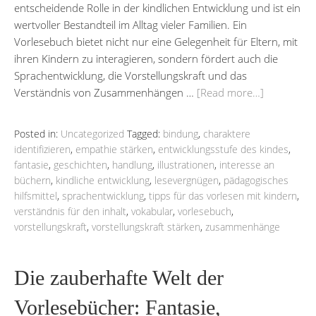
entscheidende Rolle in der kindlichen Entwicklung und ist ein
wertvoller Bestandteil im Alltag vieler Familien. Ein
Vorlesebuch bietet nicht nur eine Gelegenheit für Eltern, mit
ihren Kindern zu interagieren, sondern fördert auch die
Sprachentwicklung, die Vorstellungskraft und das
Verständnis von Zusammenhängen …
[Read more…]
Posted in:
Uncategorized
Tagged:
bindung
,
charaktere
identifizieren
,
empathie stärken
,
entwicklungsstufe des kindes
,
fantasie
,
geschichten
,
handlung
,
illustrationen
,
interesse an
büchern
,
kindliche entwicklung
,
lesevergnügen
,
pädagogisches
hilfsmittel
,
sprachentwicklung
,
tipps für das vorlesen mit kindern
,
verständnis für den inhalt
,
vokabular
,
vorlesebuch
,
vorstellungskraft
,
vorstellungskraft stärken
,
zusammenhänge
Die zauberhafte Welt der
Vorlesebücher: Fantasie,